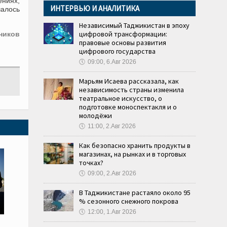
ениях,
ИНТЕРВЬЮ И АНАЛИТИКА
чалось
Независимый Таджикистан в эпоху
цифровой трансформации:
ников
правовые основы развития
цифрового государства
🕔
09:00, 6.Авг 2026
Марьям Исаева рассказала, как
независимость страны изменила
театральное искусство, о
подготовке моноспектакля и о
молодёжи
🕔
11:00, 2.Авг 2026
Как безопасно хранить продукты в
магазинах, на рынках и в торговых
точках?
🕔
09:00, 2.Авг 2026
В Таджикистане растаяло около 95
% сезонного снежного покрова
🕔
12:00, 1.Авг 2026