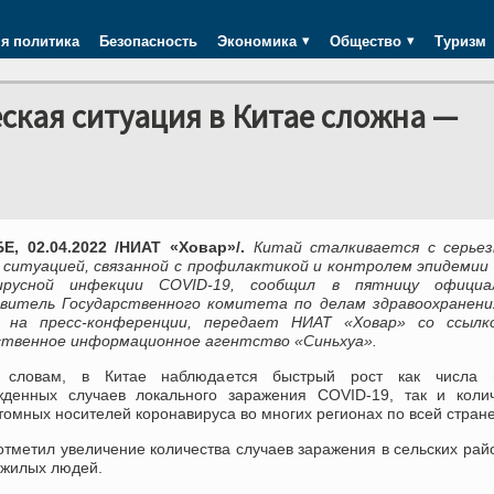
я политика
Безопасность
Экономика
Общество
Туризм
ская ситуация в Китае сложна —
, 02.04.2022 /НИАТ «Ховар»/.
Китай сталкивается с серьез
 ситуацией, связанной с профилактикой и контролем эпидемии
вирусной инфекции COVID-19, сообщил в пятницу официа
витель Государственного комитета по делам здравоохранени
 на пресс-конференции, передает НИАТ «Ховар» со ссылк
ственное информационное агентство «Синьхуа».
 словам, в Китае наблюдается быстрый рост как числа 
жденных случаев локального заражения COVID-19, так и колич
омных носителей коронавируса во многих регионах по всей стране
тметил увеличение количества случаев заражения в сельских рай
ожилых людей.