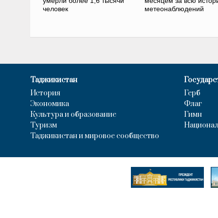
умерли более 1,6 тысячи
месяцем за всю истор
человек
метеонаблюдений
Таджикистан
Государс
История
Герб
Экономика
Флаг
Культура и образование
Гимн
Туризм
Национал
Таджикистан и мировое сообщество