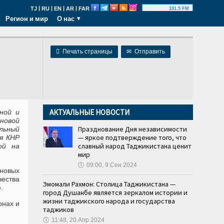
|
|
|
|
TJ
RU
EN
AR
FAR
101.5 FM
Регион и мир
О нас

Печать страницы
✉
Отправить
АКТУАЛЬНЫЕ НОВОСТИ
ной и
 новой
Празднование Дня независимости
льный
— яркое подтверждение того, что
я КНР
славный народ Таджикистана ценит
ой на
мир
🕔
09:00, 9.Сен 2024
новых
ества
Эмомали Рахмон: Столица Таджикистана —
.
город Душанбе является зеркалом истории и
жизни таджикского народа и государства
онах и
таджиков
🕔
11:48, 20.Апр 2024