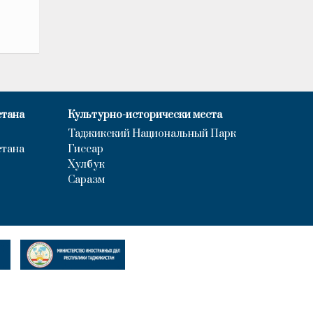
стана
Культурно-исторически места
Таджикский Национальный Парк
стана
Гиссар
Хулбук
Саразм