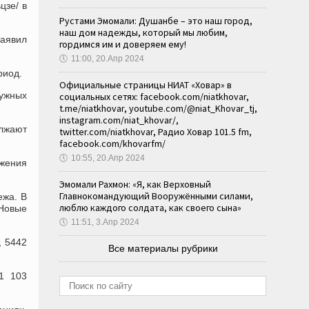
цзе/ в
Рустами Эмомали: Душанбе – это наш город,
наш дом надежды, который мы любим,
заявил
гордимся им и доверяем ему!
🕔
11:00, 20.Апр 2024
риод.
Официальные страницы НИАТ «Ховар» в
нужных
социальных сетях: facebook.com/niatkhovar,
t.me/niatkhovar, youtube.com/@niat_Khovar_tj,
instagram.com/niat_khovar/,
олжают
twitter.com/niatkhovar, Радио Ховар 101.5 fm,
facebook.com/khovarfm/
🕔
10:55, 20.Апр 2024
ажения
Эмомали Рахмон: «Я, как Верховный
Главнокомандующий Вооружёнными силами,
ежа. В
люблю каждого солдата, как своего сына»
 Новые
🕔
11:51, 3.Апр 2024
, 5442
Все материалы рубрики
1 103