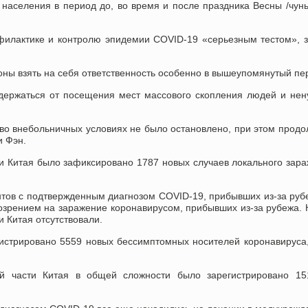
аселения в период до, во время и после праздника Весны /чунь
офилактике и контролю эпидемии COVID-19 «серьезным тестом», 
оны взять на себя ответственность особенно в вышеупомянутый пе
держаться от посещения мест массового скопления людей и не
во внебольничных условиях не было остановлено, при этом прод
и Фэн.
и Китая было зафиксировано 1787 новых случаев локального зар
нтов с подтвержденным диагнозом COVID-19, прибывших из-за руб
озрением на заражение коронавирусом, прибывших из-за рубежа.
 Китая отсутствовали.
гистрировано 5559 новых бессимптомных носителей коронавируса
ой части Китая в общей сложности было зарегистрировано 15