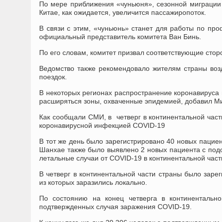
По мере приближения «чуньюня», сезонной миграции н
Китае, как ожидается, увеличится пассажиропоток.
В связи с этим, «чуньюнь» станет для работы по пр
официальный представитель комитета Ван Бинь.
По его словам, комитет призвал соответствующие стор
Ведомство также рекомендовало жителям страны воз
поездок.
В некоторых регионах распространение коронавируса 
расширяться зоны, охваченные эпидемией, добавил М
Как сообщали СМИ, в четверг в континентальной част
коронавирусной инфекцией COVID-19
В тот же день было зарегистрировано 40 новых пацие
Шанхае также было выявлено 2 новых пациента с под
летальные случаи от COVID-19 в континентальной части
В четверг в континентальной части страны было заре
из которых заразились локально.
По состоянию на конец четверга в континентальн
подтвержденных случая заражения COVID-19.