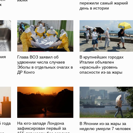
июня
пережили самый жаркий
к
день в истории
ния
Глава ВОЗ заявил об
В крупнейших городах
удвоении числа случаев
Италии объявлен
Эболы в отдельных очагах в
«красный» уровень
ДР Конго
опасности из-за жары
 года
На юго-западе Лондона
В Японии из-за жары за
зафиксирован первый за
неделю умерли 7 человек