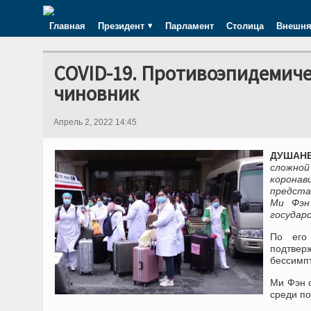
Главная
Президент
Парламент
Столица
Внешня
COVID-19. Противоэпидемиче
чиновник
Апрель 2, 2022 14:45
ДУШАНБЕ
сложной
корона
предста
Ми Фэн
государ
По его
подтвер
бессимпт
Ми Фэн о
среди п