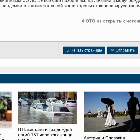
м диагнозом COVID-19 все еще находились на лечении в медучрежд
а пандемии в континентальной части страны от коронавируса скон
ФОТО из открытых источ

Печать страницы
✉
Отправить
В Пакистане из-за дождей
й
погиб 151 человек с конца
Австрия и Словакия
рея