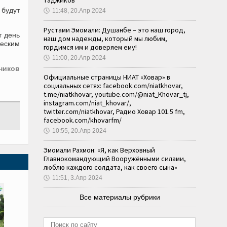
таджиков
 будут
🕔
11:48, 20.Апр 2024
Рустами Эмомали: Душанбе – это наш город,
т день
наш дом надежды, который мы любим,
ческим
гордимся им и доверяем ему!
🕔
11:00, 20.Апр 2024
ников
Официальные страницы НИАТ «Ховар» в
социальных сетях: facebook.com/niatkhovar,
t.me/niatkhovar, youtube.com/@niat_Khovar_tj,
instagram.com/niat_khovar/,
twitter.com/niatkhovar, Радио Ховар 101.5 fm,
facebook.com/khovarfm/
🕔
10:55, 20.Апр 2024
Эмомали Рахмон: «Я, как Верховный
Главнокомандующий Вооружёнными силами,
люблю каждого солдата, как своего сына»
🕔
11:51, 3.Апр 2024
Все материалы рубрики