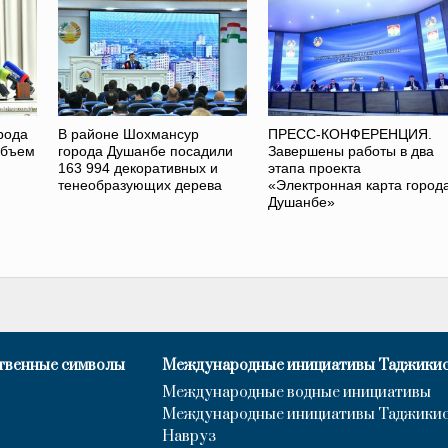
рода
В районе Шохмансур
ПРЕСС-КОНФЕРЕНЦИЯ.
объем
города Душанбе посадили
Завершены работы в два
163 994 декоративных и
этапа проекта
тенеобразующих дерева
«Электронная карта город
Душанбе»
твенные символы
Международные инициативы Таджики
Международные водные инициативы
Международные инициативы Таджики
Навруз