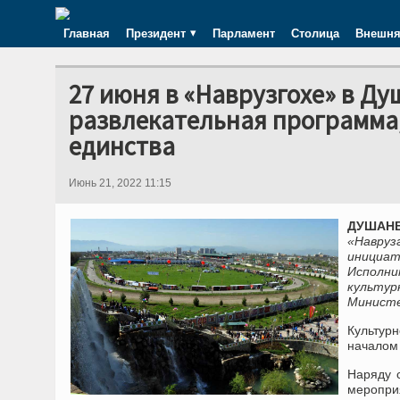
Главная
Президент
Парламент
Столица
Внешня
27 июня в «Наврузгохе» в Ду
развлекательная программа
единства
Июнь 21, 2022 11:15
ДУШАНБЕ
«Навруз
инициа
Исполни
культу
Министе
Культур
началом 
Наряду 
мероприя