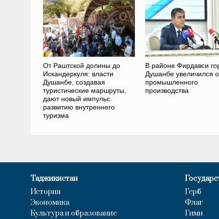
От Раштcкой долины до
В районе Фирдавси го
Искандеркуля: власти
Душанбе увеличился 
Душанбе, создавая
промышленного
туристические маршруты,
производства
дают новый импульс
развитию внутреннего
туризма
Таджикистан
Государс
История
Герб
Экономика
Флаг
Культура и образование
Гимн