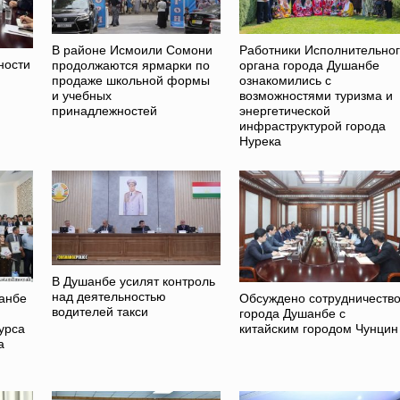
В районе Исмоили Сомони
Работники Исполнительно
ности
продолжаются ярмарки по
органа города Душанбе
продаже школьной формы
ознакомились с
и учебных
возможностями туризма и
принадлежностей
энергетической
инфраструктурой города
Нурека
В Душанбе усилят контроль
над деятельностью
шанбе
Обсуждено сотрудничеств
водителей такси
города Душанбе с
урса
китайским городом Чунцин
а