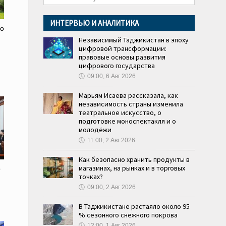
ИНТЕРВЬЮ И АНАЛИТИКА
го
Независимый Таджикистан в эпоху
цифровой трансформации:
правовые основы развития
цифрового государства
🕔
09:00, 6.Авг 2026
Марьям Исаева рассказала, как
независимость страны изменила
театральное искусство, о
подготовке моноспектакля и о
молодёжи
🕔
11:00, 2.Авг 2026
Как безопасно хранить продукты в
магазинах, на рынках и в торговых
о
точках?
🕔
09:00, 2.Авг 2026
В Таджикистане растаяло около 95
% сезонного снежного покрова
🕔
12:00, 1.Авг 2026