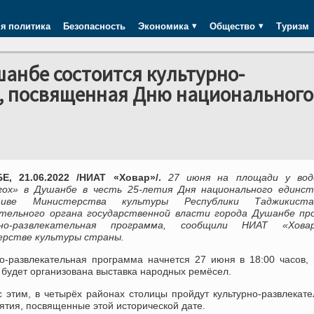
я политика
Безопасность
Экономика
Общество
Туризм
шанбе состоится культурно-
, посвященная Дню национального
, 21.06.2022 /НИАТ «Ховар»/.
27 июня на площади у вод
гох» в Душанбе в честь 25-летия Дня национального единст
тиве Министерства культуры Республики Таджикис
тельного органа государственной власти города Душанбе пр
рно-развлекательная программа, сообщили НИАТ «Хов
рстве культуры страны.
но-развлекательная программа начнется 27 июня в 18:00 часов,
будет организована выставка народных ремёсел.
с этим, в четырёх районах столицы пройдут культурно-развлекат
тия, посвященные этой исторической дате.