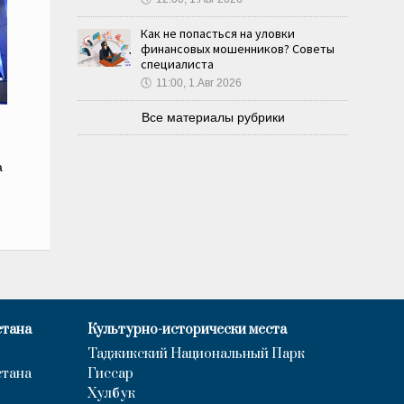
Как не попасться на уловки
финансовых мошенников? Советы
специалиста
🕔
11:00, 1.Авг 2026
Все материалы рубрики
а
стана
Культурно-исторически места
Таджикский Национальный Парк
стана
Гиссар
Хулбук