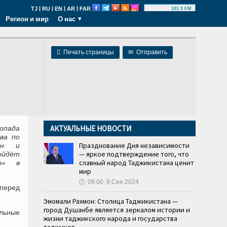
|
|
|
|
TJ
RU
EN
AR
FAR
101.5 FM
Регион и мир
О нас

Печать страницы
✉
Отправить
АКТУАЛЬНЫЕ НОВОСТИ
опада
ва по
Празднование Дня независимости
тан и
— яркое подтверждение того, что
ойдёт
славный народ Таджикистана ценит
ар» в
мир
🕔
09:00, 9.Сен 2024
 перед
Эмомали Рахмон: Столица Таджикистана —
город Душанбе является зеркалом истории и
ельные
жизни таджикского народа и государства