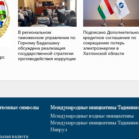
В региональном
Подписано Дополнительно
таможенном управлении по
кредитное соглашение по
Горному Бадахшану
сокращению потерь
обсуждена реализация
электроэнергии в
государственной стратегии
Хатлонской области
урс
противодействия коррупции
твенные символы
Международные инициативы Таджики
Международные водные инициативы
Международные инициативы Таджики
Навруз
ьная валюта