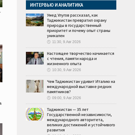
ИНТЕРВЬЮ И АНАЛИТИКА
т
Умед Улугов рассказал, как
Таджикистан превратил охрану
природы в государственный
приоритет и почему опыт страны
уникален
🕔
11:30, 9.Авг 2026
Настоящее творчество начинается
с чтения, памяти народа и
жизненного опыта
🕔
10:30, 9.Авг 2026
Чем Таджикистан удивит Италию на
международной выставке редких
памятников?
🕔
09:00, 9.Авг 2026
а
Таджикистан — 35 лет
Государственной независимости,
международного авторитета,
великих достижений и устойчивого
развития