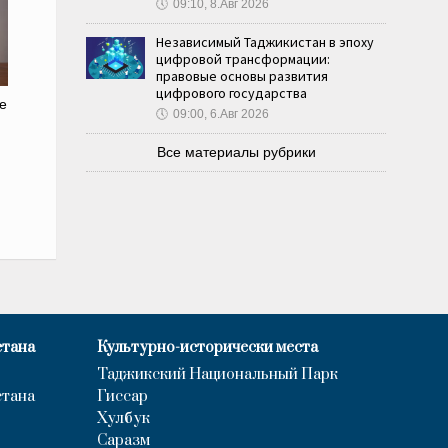
🕔
09:10, 8.Авг 2026
Независимый Таджикистан в эпоху
цифровой трансформации:
правовые основы развития
цифрового государства
е
🕔
09:00, 6.Авг 2026
Все материалы рубрики
стана
Культурно-исторически места
Таджикский Национальный Парк
стана
Гиссар
Хулбук
Саразм