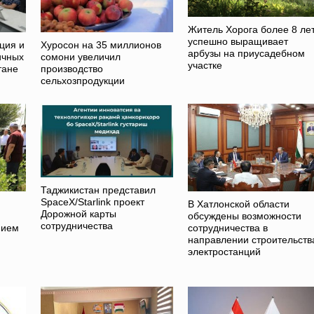
Житель Хорога более 8 ле
успешно выращивает
ция и
Хуросон на 35 миллионов
арбузы на приусадебном
ичных
сомони увеличил
участке
тане
производство
сельхозпродукции
Таджикистан представил
SpaceX/Starlink проект
В Хатлонской области
Дорожной карты
обсуждены возможности
сотрудничества
нием
сотрудничества в
направлении строительств
электростанций