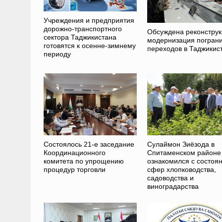
Учреждения и предприятия
дорожно-транспортного
Обсуждена реконструк
сектора Таджикистана
модернизация погран
готовятся к осенне-зимнему
переходов в Таджикис
периоду
Состоялось 21-е заседание
Сулаймон Зиёзода в
Координационного
Спитаменском районе
комитета по упрощению
ознакомился с состоя
процедур торговли
сфер хлопководства,
садоводства и
виноградарства