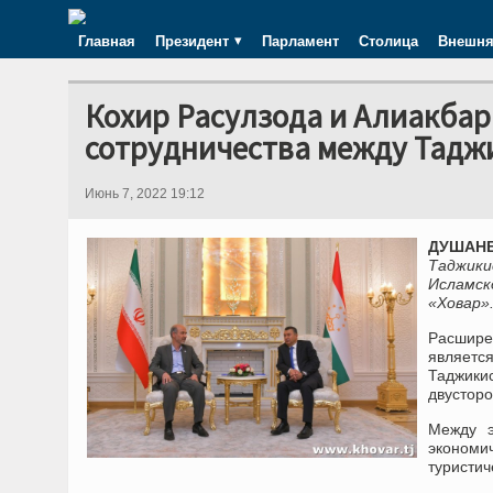
Главная
Президент
Парламент
Столица
Внешня
Кохир Расулзода и Алиакба
сотрудничества между Тадж
Июнь 7, 2022 19:12
ДУШАНБ
Таджик
Исламс
«Ховар»
Расшире
являет
Таджики
двусторо
Между э
экономи
туристич