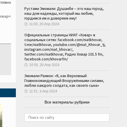
ктивно
Рустами Эмомали: Душанбе – это наш город,
наш дом надежды, который мы любим,
овар»
гордимся им и доверяем ему!
🕔
11:00, 20.Апр 2024
Официальные страницы НИАТ «Ховар» в
социальных сетях: facebook.com/niatkhovar,
t.me/niatkhovar, youtube.com/@niat_Khovar_tj,
instagram.com/niat_khovar/,
twitter.com/niatkhovar, Радио Ховар 101.5 fm,
facebook.com/khovarfm/
🕔
10:55, 20.Апр 2024
Эмомали Рахмон: «Я, как Верховный
Главнокомандующий Вооружёнными силами,
люблю каждого солдата, как своего сына»
🕔
11:51, 3.Апр 2024
Все материалы рубрики