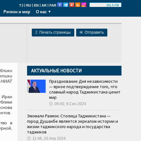
|
|
|
|
TJ
RU
EN
AR
FAR
101.5 FM
Регион и мир
О нас

Печать страницы
✉
Отправить
АКТУАЛЬНЫЕ НОВОСТИ
блики
етики
Празднование Дня независимости
 НИАТ
— яркое подтверждение того, что
славный народ Таджикистана ценит
 Иран
мир
блики
🕔
09:00, 9.Сен 2024
снова
нтов.
Эмомали Рахмон: Столица Таджикистана —
город Душанбе является зеркалом истории и
тво в
жизни таджикского народа и государства
рной,
таджиков
🕔
11:48, 20.Апр 2024