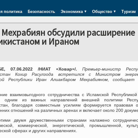
я политика
Безопасность
Экономика
Общество
Туризм
р Мехрабиян обсудили расширение
икистаном и Ираном
Е, 07.06.2022 /НИАТ «Ховар»/.
Премьер-министр Респу
истан Кохир Расулзода встретился с Министром энерг
кой Республики Иран Алиакбаром Мехрабияном, сообщает
.
ние взаимовыгодного сотрудничества с Исламской Республикой
ся одним из важных направлений внешней политики Респу
стан, благодаря совместным усилиям формируется правовая о
нних отношений на различных аренах и включает около 200 докуме
тими двумя дружественными странами налажено сотрудничес
ческой, коммерческой, энергетической, промышленной, культу
еской сферах и других направлениях.