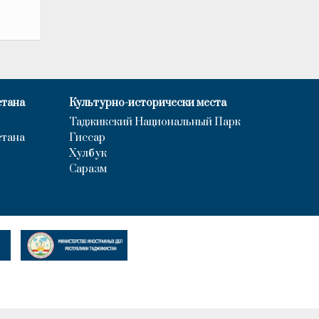
стана
Культурно-исторически места
Таджикский Национальный Парк
стана
Гиссар
Хулбук
Саразм