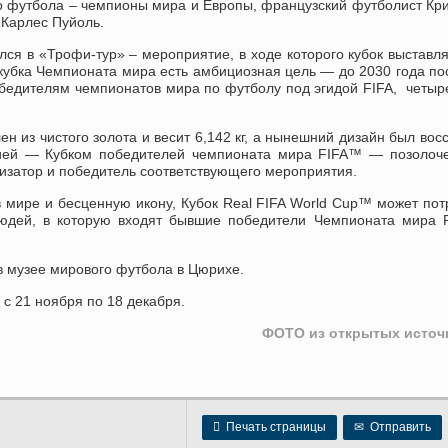
о футбола – чемпионы мира и Европы, французский футболист Кр
 Карлес Пуйоль.
ся в «Трофи-тур» – мероприятие, в ходе которого кубок выставл
 кубка Чемпионата мира есть амбициозная цель — до 2030 года по
победителям чемпионатов мира по футболу под эгидой FIFA, четыр
 из чистого золота и весит 6,142 кг, а нынешний дизайн был вос
опией — Кубком победителей чемпионата мира FIFA™ — позолоч
низатор и победитель соответствующего мероприятия.
 мире и бесценную икону, Кубок Real FIFA World Cup™ может пот
 людей, в которую входят бывшие победители Чемпионата мира
в музее мирового футбола в Цюрихе.
 с 21 ноября по 18 декабря.
ФОТО из открытых источ

Печать страницы
✉
Отправить