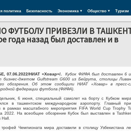
я политика
Безопасность
Экономика
Общество
Туризм
О ФУТБОЛУ ПРИВЕЗЛИ В ТАШКЕНТ
 года назад был доставлен и в
, 07.06.2022/НИАТ «Ховар»/.
Кубок ФИФА был доставлен 6 и
 бизнес-джетом Gulfstream G600 из Бейрута, столицы Ливан
го обозрения. Об этом сообщили НИАТ «Ховар» в пресс-с
родной федерации футбола (ФИФА).
ельник, 6 июня, специальный самолет на борту с Кубком мира
ился в ташкентском международном аэропорту. Главный пр
н в рамках масштабного мероприятия FIFA World Cup Trophy T
la 2022. На всеобщее обозрение Кубок был выставлен в Tashken
 Hall.
 трофей Чемпионата мира доставили в столицу Узбекистана ле