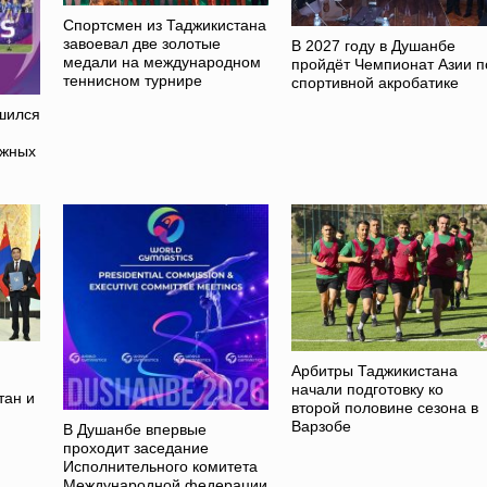
Спортсмен из Таджикистана
завоевал две золотые
В 2027 году в Душанбе
медали на международном
пройдёт Чемпионат Азии п
теннисном турнире
спортивной акробатике
шился
ежных
Арбитры Таджикистана
начали подготовку ко
тан и
второй половине сезона в
Варзобе
В Душанбе впервые
проходит заседание
Исполнительного комитета
Международной федерации