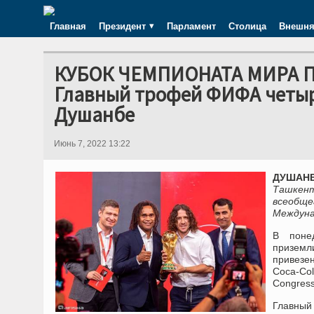
Главная
Президент
Парламент
Столица
Внешня
КУБОК ЧЕМПИОНАТА МИРА П
Главный трофей ФИФА четыре
Душанбе
Июнь 7, 2022 13:22
ДУШАНБЕ
Ташкент
всеобще
Междуна
В понед
приземл
привезе
Coca-Co
Congress
Главный