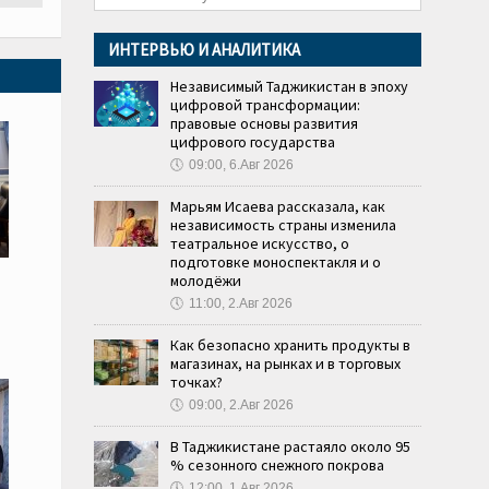
ИНТЕРВЬЮ И АНАЛИТИКА
Независимый Таджикистан в эпоху
цифровой трансформации:
правовые основы развития
цифрового государства
🕔
09:00, 6.Авг 2026
Марьям Исаева рассказала, как
независимость страны изменила
театральное искусство, о
подготовке моноспектакля и о
молодёжи
🕔
11:00, 2.Авг 2026
Как безопасно хранить продукты в
магазинах, на рынках и в торговых
точках?
🕔
09:00, 2.Авг 2026
В Таджикистане растаяло около 95
% сезонного снежного покрова
🕔
12:00, 1.Авг 2026