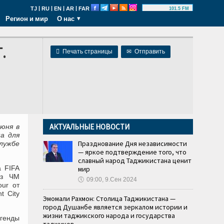
|
|
|
|
TJ
RU
EN
AR
FAR
101.5 FM
Регион и мир
О нас
.

Печать страницы
✉
Отправить
АКТУАЛЬНЫЕ НОВОСТИ
юня в
а для
Празднование Дня независимости
лужбе
— яркое подтверждение того, что
славный народ Таджикистана ценит
 FIFA
мир
из ЧМ
🕔
09:00, 9.Сен 2024
our от
t City
Эмомали Рахмон: Столица Таджикистана —
город Душанбе является зеркалом истории и
жизни таджикского народа и государства
генды