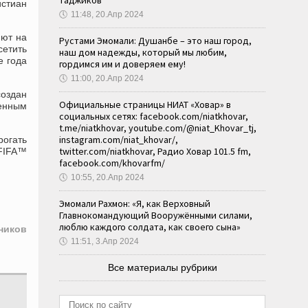
таджиков
истиан
🕔
11:48, 20.Апр 2024
яют на
Рустами Эмомали: Душанбе – это наш город,
сетить
наш дом надежды, который мы любим,
е года
гордимся им и доверяем ему!
🕔
11:00, 20.Апр 2024
создан
Официальные страницы НИАТ «Ховар» в
енным
социальных сетях: facebook.com/niatkhovar,
t.me/niatkhovar, youtube.com/@niat_Khovar_tj,
instagram.com/niat_khovar/,
рогать
twitter.com/niatkhovar, Радио Ховар 101.5 fm,
 FIFA™
facebook.com/khovarfm/
🕔
10:55, 20.Апр 2024
Эмомали Рахмон: «Я, как Верховный
Главнокомандующий Вооружёнными силами,
люблю каждого солдата, как своего сына»
ников
🕔
11:51, 3.Апр 2024
Все материалы рубрики