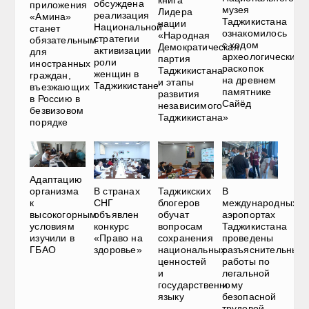
книга
обсуждена
приложения
музея
Лидера
реализация
«Амина»
Таджикистана
нации
Национальной
станет
ознакомилось
«Народная
стратегии
обязательным
с ходом
Демократическая
активизации
для
археологических
партия
роли
иностранных
раскопок
Таджикистана
женщин в
граждан,
на древнем
и этапы
Таджикистане
въезжающих
памятнике
развития
в Россию в
Сайёд
независимого
безвизовом
Таджикистана»
порядке
Адаптацию
В странах
Таджикских
В
организма
СНГ
блогеров
международных
к
объявлен
обучат
аэропортах
высокогорным
конкурс
вопросам
Таджикистана
условиям
«Право на
сохранения
проведены
изучили в
здоровье»
национальных
разъяснительные
ГБАО
ценностей
работы по
и
легальной
государственному
и
языку
безопасной
трудовой