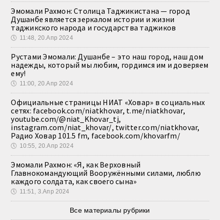
Эмомали Рахмон: Столица Таджикистана — город
Душанбе является зеркалом истории и жизни
таджикского народа и государства таджиков
🕔
11:48, 20.Апр 2024
Рустами Эмомали: Душанбе – это наш город, наш дом
надежды, который мы любим, гордимся им и доверяем
ему!
🕔
11:00, 20.Апр 2024
Официальные страницы НИАТ «Ховар» в социальных
сетях: facebook.com/niatkhovar, t.me/niatkhovar,
youtube.com/@niat_Khovar_tj,
instagram.com/niat_khovar/, twitter.com/niatkhovar,
Радио Ховар 101.5 fm, facebook.com/khovarfm/
🕔
10:55, 20.Апр 2024
Эмомали Рахмон: «Я, как Верховный
Главнокомандующий Вооружёнными силами, люблю
каждого солдата, как своего сына»
🕔
11:51, 3.Апр 2024
Все материалы рубрики