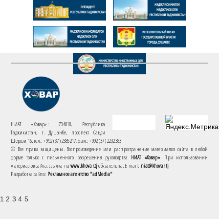
НИАТ «Ховар»: 734018, Республика
Таджикистан, г. Душанбе, проспект Саъди
Шерози 16. тел.: +992 (37) 2385217, факс: +992 (37) 2232383
© Все права защищены. Воспроизведение или распространение материалов сайта в любой
форме только с письменного разрешения руководства
НИАТ «Ховар»
. При использовании
материалов сайта, ссылка на
www.khovar.tj
обязательна. E-mail:
niat@khovar.tj
Разработка сайта:
Рекламное агентство "adMedia"
1 2 3 4 5