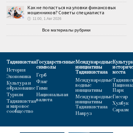
Как не попасться на уловки финансовых
мошенников? Советы специалиста
🕔
11:00, 1.Авг 2026
Все материалы рубрики
Таджикистан
Государственные
Международные
Культурн
символы
инициативы
историч
История
Таджикистана
места
Герб
Экономика
Международные
Таджикс
Флаг
Культура и
водные
Национа
образование
Гимн
инициативы
Парк
Туризм
Национальная
Международные
Гиссар
валюта
Таджикистан
инициативы
Хулбук
и мировое
Таджикистана
Саразм
сообщество
Навруз