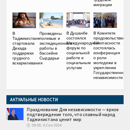
миграции
В Душанбе
В Комитете
В
Проведены
состоялся
продовольственно
Таджикистане
полевые и
Международный
безопасности
стартовала
экспедиционные
форум по
состоялась
Декада
работы в
социальной
конференция
поддержки
бассейне
работе и
о роли
грудного
Сырдарьи
социальным
молодежи в
вскармливания
услугам
укреплении
Государственной
независимости
АКТУАЛЬНЫЕ НОВОСТИ
Празднование Дня независимости — яркое
подтверждение того, что славный народ
Таджикистана ценит мир
🕔
09:00, 9.Сен 2024