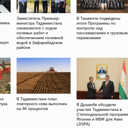
Заместитель Премьер-
В Ташкенте подведены
рамма
министра Таджикистана
итоги Программы по
ознакомился с ходом
контролю над
полевых работ и
пассажирскими и грузовым
обеспечением поливной
перевозками
жащих
водой в Зафарабадском
районе
но
В Таджикистане план
лука
повторного сева выполнен
В Душанбе обсудили
на 96 процентов
участие Таджикистана в
Стипендиальной программ
Японии и МВФ для Азии
(JISPA)