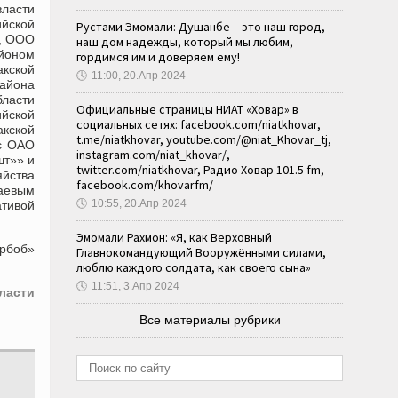
власти
ийской
Рустами Эмомали: Душанбе – это наш город,
и, ООО
наш дом надежды, который мы любим,
айоном
гордимся им и доверяем ему!
акской
🕔
11:00, 20.Апр 2024
айона
бласти
Официальные страницы НИАТ «Ховар» в
ийской
социальных сетях: facebook.com/niatkhovar,
акской
t.me/niatkhovar, youtube.com/@niat_Khovar_tj,
 с ОАО
instagram.com/niat_khovar/,
шт»» и
twitter.com/niatkhovar, Радио Ховар 101.5 fm,
яйства
facebook.com/khovarfm/
раевым
🕔
10:55, 20.Апр 2024
ативой
Эмомали Рахмон: «Я, как Верховный
Арбоб»
Главнокомандующий Вооружёнными силами,
люблю каждого солдата, как своего сына»
🕔
11:51, 3.Апр 2024
ласти
Все материалы рубрики