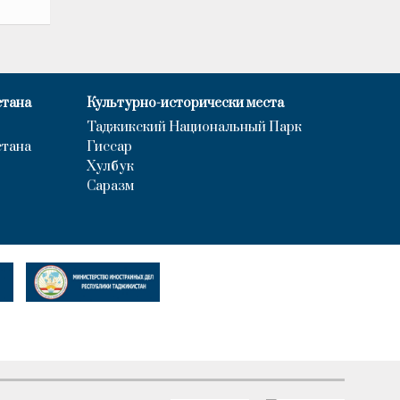
стана
Культурно-исторически места
Таджикский Национальный Парк
стана
Гиссар
Хулбук
Саразм