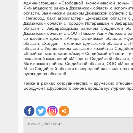
Администрацией «Свободной экономической зоны» С
Янгиабадского района Джизакской области с исполнит
области, Зааминским районом Джизакской области с 
«Янгиобод бахт агрокластер» Джизакской области с
Джизакской области с городом Истаравшан и Зафараб
области с Зафарабадским районом Согдийской обл
Джизакской области с ООО «Намаки Ашт» Аштского рай
со швейным цехом «Амир» Согдийской области, «Qu
области, «Холдинг Текстиль» Джизакской области с «
области с Управлением сельского хозяйства Согдийс
«Швейная мастерская «Амир» Согдийской области, Ти
рекламной компанией «МПринт» Согдийской области, «
Матчинского района Согдийской области, ООО «Моде
М. из Согдийской области в очередной раз свидетельс
руководства областей.
Также в рамках сотрудничества и дружеских отноше
Бободжон Гафуровского района прошла культурная пр
Июнь 21, 2022 08:42