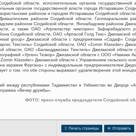
огдийской области, исполнительным органом государственной 
ельным органом государственной власти города Истаравшан Согд
Шахристанским районом и городом Истаравшан Согдийской област
 Деваштичским районом Согдийской области, Галляаральским р
адским районом Согдийской области, Янгиабадским районом Джиз
асти, а также ОАО «Агрокластер чимгорен» Зафарабадского р
она Согдийской области, ОАО «Арпасой Голд Текс» Джизакской о
wwat group» Джизакской области с предприятием «Садаф» Согд
Наргис Текстиль» Согдийской области, ОАО «Zomin KIassder» Джиз
кой области, ОАО «Баландджиззах Текстиль» Джизакской области
пографией «Ургенч Тезкор» Джизакской области с ООО «Намаки А
Zomin KIassder» Джизакской области с Управлением сельского хоз
рна керамик Фергана» с индивидуальным предпринимателем Джу
твует о том, что обе стороны выражают удовлетворение этой иници
ний между республиками Таджикистан и Узбекистан во Дворце «
ограмма «Вечер дружбы».
ФОТО: пресс-служба председателя Согдийской об

Печать страницы
✉
Отправить