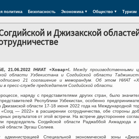
я политика
Безопасность
Экономика
Общество
Туризм
огдийской и Джизакской областе
сотрудничестве
, 21.06.2022 /НИАТ «Ховар»/.
Между производственными ц
кой области Узбекистана и Согдийской области Таджикист
подписано 21 соглашение и меморандум. Об этом НИАТ «Х
и в пресс-службе председателя Согдийской области.
процессе, наряду с представителями других стран, было значит
 представителей Республики Узбекистан, особенно предпринимат
з Джизакской области 17-18 июня 2022 года на Международной то
 «Согд — 2022» в расширении сотрудничества, обе стороны до
рных результатов от этой встречи. На встрече двустороннее согл
ли председатель Согдийской области Раджаббой Ахмадзода и 
ой области Эргаш Солиев.
у администрацией Специальной экономической зоны «Джиз