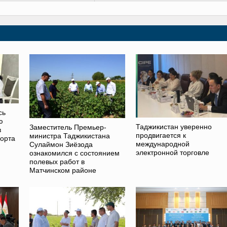
сь
ю
Таджикистан уверенно
Заместитель Премьер-
в
продвигается к
министра Таджикистана
порта
международной
Сулаймон Зиёзода
электронной торговле
ознакомился с состоянием
полевых работ в
Матчинском районе