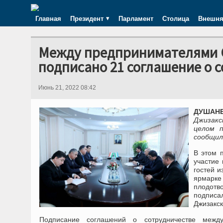
Главная
Президент
Парламент
Столица
Внешня
Между предпринимателями С
подписано 21 соглашение о 
Июнь 21, 2022 08:42
ДУШАНБЕ
Джизакс
целом 
сообщил
В этом 
участие
гостей и
ярмарке
плодотво
подписа
Джизакск
Подписание соглашений о сотрудничестве межд