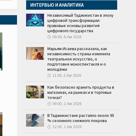
ИНТЕРВЬЮ И АНАЛИТИКА
Независимый Таджикистан в эпоху
цифровой трансформации:
правовые основы развития
цифрового государства
🕔
09:00, 6.Авг 2026
Марьям Исаева рассказала, как
независимость страны изменила
театральное искусство, о
подготовке моноспектакля и о
молодёжи
🕔
11:00, 2.Авг 2026
Как безопасно хранить продукты в
магазинах, на рынках и в торговых
точках?
🕔
09:00, 2.Авг 2026
В Таджикистане растаяло около 95
% сезонного снежного покрова
🕔
12:00, 1.Авг 2026