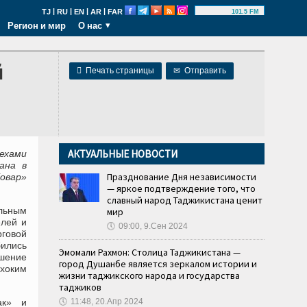
|
|
|
|
TJ
RU
EN
AR
FAR
101.5 FM
Регион и мир
О нас
й

Печать страницы
✉
Отправить
АКТУАЛЬНЫЕ НОВОСТИ
ехами
ана в
Празднование Дня независимости
овар»
— яркое подтверждение того, что
славный народ Таджикистана ценит
ельным
мир
елей и
🕔
09:00, 9.Сен 2024
рговой
бились
Эмомали Рахмон: Столица Таджикистана —
ашение
город Душанбе является зеркалом истории и
хоким
жизни таджикского народа и государства
таджиков
ак» и
🕔
11:48, 20.Апр 2024