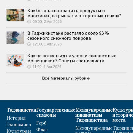
Как безопасно хранить продукты в
магазинах, на рынках и в торговых точках?
🕔
09:00, 2.Авг 2026
В Таджикистане растаяло около 95 %
сезонного снежного покрова
🕔
12:00, 1.Авг 2026
Как не попасться на уловки финансовых
мошенников? Советы специалиста
🕔
11:00, 1.Авг 2026
Все материалы рубрики
Таджикистан
Государственные
Международные
Культурн
символы
инициативы
историч
История
Таджикистана
места
Герб
Экономика
Международные
Таджикс
Флаг
Культура и