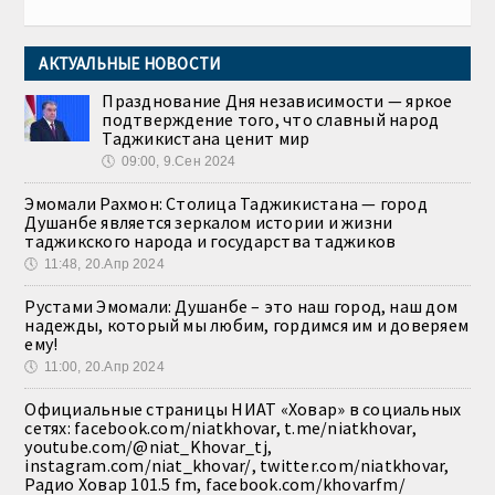
АКТУАЛЬНЫЕ НОВОСТИ
Празднование Дня независимости — яркое
подтверждение того, что славный народ
Таджикистана ценит мир
🕔
09:00, 9.Сен 2024
Эмомали Рахмон: Столица Таджикистана — город
Душанбе является зеркалом истории и жизни
таджикского народа и государства таджиков
🕔
11:48, 20.Апр 2024
Рустами Эмомали: Душанбе – это наш город, наш дом
надежды, который мы любим, гордимся им и доверяем
ему!
🕔
11:00, 20.Апр 2024
Официальные страницы НИАТ «Ховар» в социальных
сетях: facebook.com/niatkhovar, t.me/niatkhovar,
youtube.com/@niat_Khovar_tj,
instagram.com/niat_khovar/, twitter.com/niatkhovar,
Радио Ховар 101.5 fm, facebook.com/khovarfm/