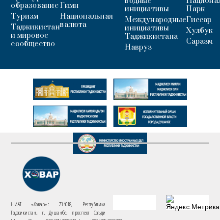
водные
Национа
образование
Гимн
инициативы
Парк
Туризм
Национальная
Международные
Гиссар
валюта
Таджикистан
инициативы
Хулбук
и мировое
Таджикистана
Саразм
сообщество
Навруз
НИАТ «Ховар»: 734018, Республика
Таджикистан, г. Душанбе, проспект Саъди