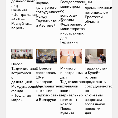
должностных
Государственным
научно-
с
лиц
министром
культурного
промышленным
Саммита
по
сотрудничества
потенциалом
«Центральная
вопросам
между
Брестской
Азия —
Европы
Таджикистаном
области
Республика
Федерального
и Австрией
Корея»
министерства
иностранных
дел
Германии
Посол
В Бресте
Министр
Таджикистан
Таджикистана
состоялось
иностранных
и Кувейт
встретился
19-е
дел
готовы
с
заседание
Таджикистана
продолжать
делегацией
Межправительственной
принял
сотрудничество
Международного
комиссии
копии
по
фонда
Таджикистана
верительных
ключевым
«Послание
и Беларуси
грамот от
вопросам
мира»
нового
глобальной
Посла
повестки
Кувейта
дня