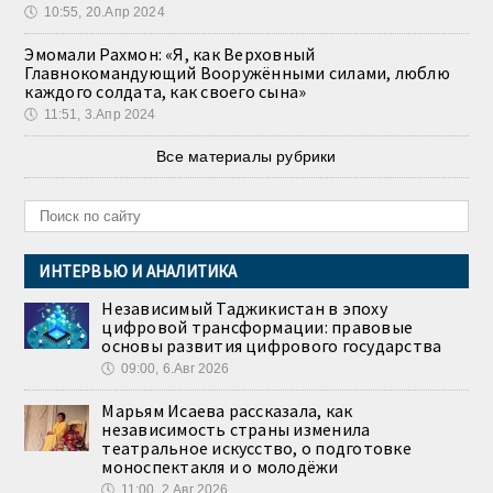
🕔
10:55, 20.Апр 2024
Эмомали Рахмон: «Я, как Верховный
Главнокомандующий Вооружёнными силами, люблю
каждого солдата, как своего сына»
🕔
11:51, 3.Апр 2024
Все материалы рубрики
ИНТЕРВЬЮ И АНАЛИТИКА
Независимый Таджикистан в эпоху
цифровой трансформации: правовые
основы развития цифрового государства
🕔
09:00, 6.Авг 2026
Марьям Исаева рассказала, как
независимость страны изменила
театральное искусство, о подготовке
моноспектакля и о молодёжи
🕔
11:00, 2.Авг 2026