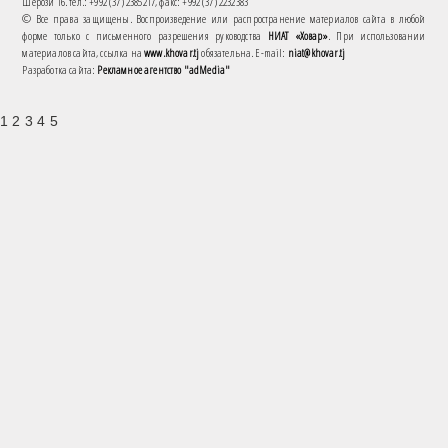
Шерози 16. тел.: +992 (37) 2385217, факс: +992 (37) 2232383
© Все права защищены. Воспроизведение или распространение материалов сайта в любой
форме только с письменного разрешения руководства
НИАТ «Ховар»
. При использовании
материалов сайта, ссылка на
www.khovar.tj
обязательна. E-mail:
niat@khovar.tj
Разработка сайта:
Рекламное агентство "adMedia"
1 2 3 4 5