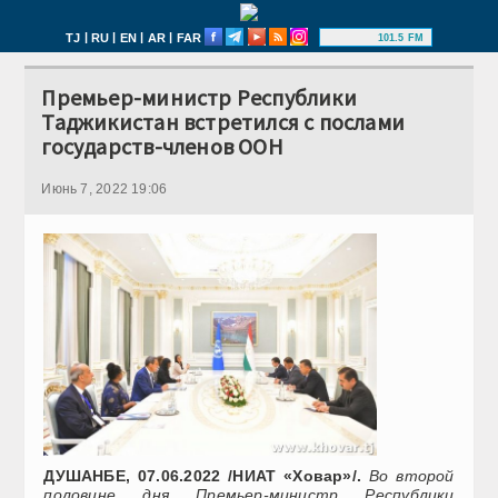
|
|
|
|
TJ
RU
EN
AR
FAR
101.5 FM
Премьер-министр Республики
Таджикистан встретился с послами
государств-членов ООН
Июнь 7, 2022 19:06
ДУШАНБЕ, 07.06.2022 /НИАТ «Ховар»/.
Во второй
половине дня Премьер-министр Республики