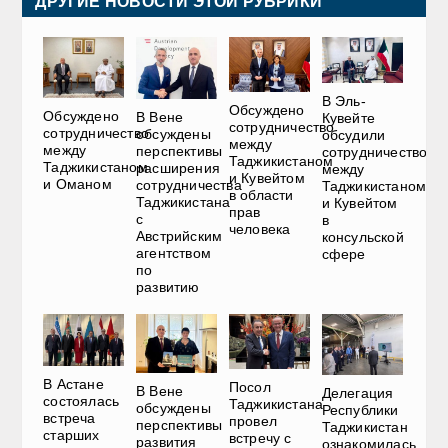
ДРУГИЕ НОВОСТИ ЭТОЙ РУБРИКИ
В Эль-
Обсуждено
Обсуждено
В Вене
Кувейте
сотрудничество
сотрудничество
обсуждены
обсудили
между
между
перспективы
сотрудничество
Таджикистаном
Таджикистаном
расширения
между
и Кувейтом
и Оманом
сотрудничества
Таджикистаном
в области
Таджикистана
и Кувейтом
прав
с
в
человека
Австрийским
консульской
агентством
сфере
по
развитию
В Астане
Посол
В Вене
Делегация
состоялась
Таджикистана
обсуждены
Республики
встреча
провел
перспективы
Таджикистан
старших
встречу с
развития
ознакомилась