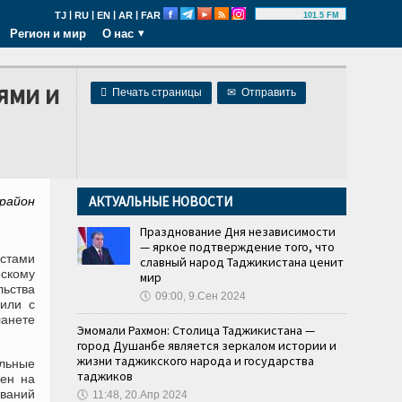
|
|
|
|
TJ
RU
EN
AR
FAR
101.5 FM
Регион и мир
О нас
ями и

Печать страницы
✉
Отправить
АКТУАЛЬНЫЕ НОВОСТИ
 район
Празднование Дня независимости
— яркое подтверждение того, что
истами
славный народ Таджикистана ценит
ескому
мир
льства
🕔
09:00, 9.Сен 2024
шили с
анете
Эмомали Рахмон: Столица Таджикистана —
город Душанбе является зеркалом истории и
жизни таджикского народа и государства
альные
таджиков
цен на
еваний
🕔
11:48, 20.Апр 2024