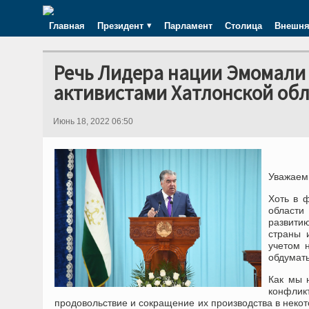
Главная
Президент
Парламент
Столица
Внешня
Речь Лидера нации Эмомали 
активистами Хатлонской об
Июнь 18, 2022 06:50
Уважаем
Хоть в 
области
развити
страны 
учетом 
обдумать
Как мы 
конфлик
продовольствие и сокращение их производства в неко