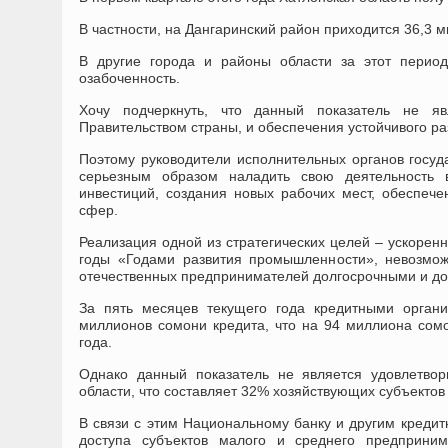
В частности, на Дангаринский район приходится 36,3 
В другие города и районы области за этот перио
озабоченность.
Хочу подчеркнуть, что данный показатель не яв
Правительством страны, и обеспечения устойчивого ра
Поэтому руководители исполнительных органов госуд
серьезным образом наладить свою деятельность 
инвестиций, создания новых рабочих мест, обеспече
сфер.
Реализация одной из стратегических целей – ускорен
годы «Годами развития промышленности», невозмож
отечественных предпринимателей долгосрочными и до
За пять месяцев текущего года кредитными орган
миллионов сомони кредита, что на 94 миллиона сом
года.
Однако данный показатель не является удовлетвор
области, что составляет 32% хозяйствующих субъектов
В связи с этим Национальному банку и другим кред
доступа субъектов малого и среднего предприним