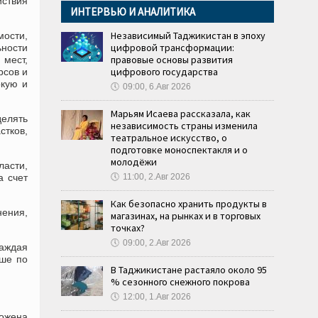
йствия
ИНТЕРВЬЮ И АНАЛИТИКА
Независимый Таджикистан в эпоху
ости,
цифровой трансформации:
ьности
правовые основы развития
 мест,
цифрового государства
рсов и
окую и
🕔
09:00, 6.Авг 2026
Марьям Исаева рассказала, как
делять
независимость страны изменила
тков,
театральное искусство, о
подготовке моноспектакля и о
молодёжи
ласти,
а счет
🕔
11:00, 2.Авг 2026
Как безопасно хранить продукты в
нения,
магазинах, на рынках и в торговых
точках?
🕔
09:00, 2.Авг 2026
каждая
ьше по
В Таджикистане растаяло около 95
% сезонного снежного покрова
🕔
12:00, 1.Авг 2026
ложена