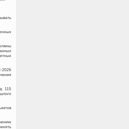
ывать
енных
должны
анных
тетных
2-2026
ечения
д 115
ошлого
ъектов
ечению
инять