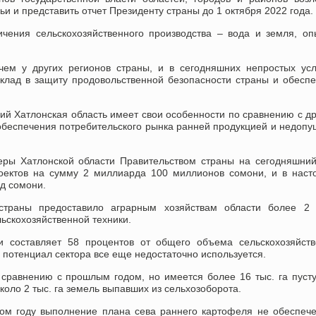
ьи и представить отчет Президенту страны до 1 октября 2022 года.
чения сельскохозяйственного производства – вода и земля, о
чем у других регионов страны, и в сегодняшних непростых ус
вклад в защиту продовольственной безопасности страны и обесп
вий Хатлонская область имеет свои особенности по сравнению с д
обеспечения потребительского рынка ранней продукцией и недоп
еры Хатлонской области Правительством страны на сегодняшни
роектов на сумму 2 миллиарда 100 миллионов сомони, и в нас
д сомони.
страны предоставило аграрным хозяйствам области более 2 
ьскохозяйственной техники.
ти составляет 58 процентов от общего объема сельскохозяйст
й потенциал сектора все еще недостаточно используется.
 сравнению с прошлым годом, но имеется более 16 тыс. га пус
около 2 тыс. га земель выпавших из сельхозоборота.
этом году выполнение плана сева раннего картофеля не обеспеч