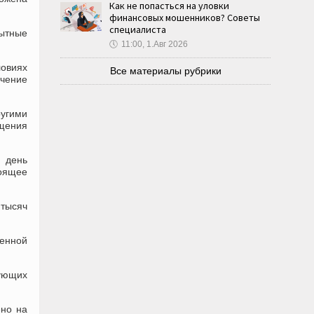
Как не попасться на уловки
финансовых мошенников? Советы
специалиста
пытные
🕔
11:00, 1.Авг 2026
ловиях
Все материалы рубрики
ечение
ругими
ущения
й день
тоящее
тысяч
венной
тующих
ено на