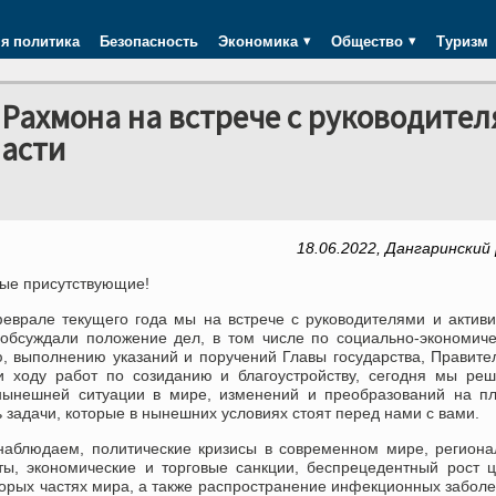
я политика
Безопасность
Экономика
Общество
Туризм
Рахмона на встрече с руководител
ласти
18.06.2022, Дангаринский
ые присутствующие!
феврале текущего года мы на встрече с руководителями и актив
 обсуждали положение дел, в том числе по социально-экономич
ю, выполнению указаний и поручений Главы государства, Правите
и ходу работ по созиданию и благоустройству, сегодня мы ре
нынешней ситуации в мире, изменений и преобразований на пл
 задачи, которые в нынешних условиях стоят перед нами с вами.
наблюдаем, политические кризисы в современном мире, регион
ты, экономические и торговые санкции, беспрецедентный рост 
торых частях мира, а также распространение инфекционных забол