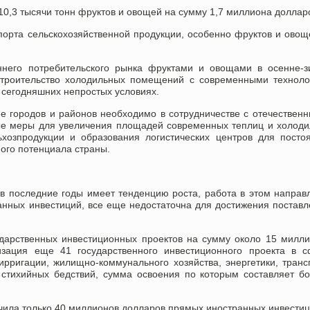
 10,3 тысячи тонн фруктов и овощей на сумму 1,7 миллиона доллар
порта сельскохозяйственной продукции, особенно фруктов и овощ
ннего потребительского рынка фруктами и овощами в осенне-з
строительство холодильных помещений с современными технол
 сегодняшних непростых условиях.
ее городов и районов необходимо в сотрудничестве с отечествен
е меры для увеличения площадей современных теплиц и холод
хозпродукции и образования логистических центров для посто
ого потенциала страны.
в последние годы имеет тенденцию роста, работа в этом направ
нных инвестиций, все еще недостаточна для достижения постав
ударственных инвестиционных проектов на сумму около 15 милл
зация еще 41 государственного инвестиционного проекта в с
 ирригации, жилищно-коммунального хозяйства, энергетики, транс
 стихийных бедствий, сумма освоения по которым составляет б
учила только 40 миллионов долларов прямых иностранных инвестиц