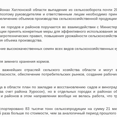
айонах Хатлонской области выпадение из сельхозоборота почти 2
поэтому руководителям и ответственным лицам необходимо при
величению объемов производства сельскохозяйственной продукции
 ее городов и районов поручается во взаимодействии с Министе
гации принять конкретные меры для эффективного использования з
агротехнических правил, повышения урожайности сельскохозяйст
ия объема производства.
ние высококачественных семян всех видов сельскохозяйственных к
ля зимнего хранения кормов.
 важнейших отраслей сельского хозяйства области и могут в
пасности, обеспечение потребительских рынков, создание рабочи
да в области план по закладке и восстановлению садов и виногра
за счет района Хуросон), но в отдельных городах и районах о
и районов в этом направлении вообще не велась работа, что т
кспортировано 83 тысячи тонн сельхозпродукции на сумму 21 м
6 раза больше по стоимости, чем за аналогичный период прошлого 