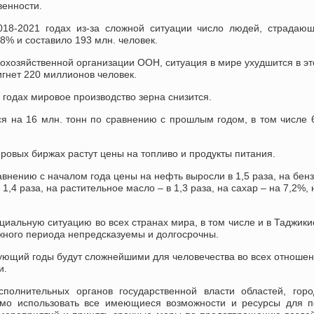
венности.
18-2021 годах из-за сложной ситуации число людей, страдающ
8% и составило 193 млн. человек.
охозяйственной организации ООН, ситуация в мире ухудшится в эт
тигнет 220 миллионов человек.
3 годах мировое производство зерна снизится.
ся на 16 млн. тонн по сравнению с прошлым годом, в том числе 
ировых биржах растут цены на топливо и продукты питания.
авнению с началом года цены на нефть выросли в 1,5 раза, на бенз
 1,4 раза, на растительное масло – в 1,3 раза, на сахар – на 7,2%, 
циальную ситуацию во всех странах мира, в том числе и в Таджики
ожного периода непредсказуемы и долгосрочны.
едующий годы будут сложнейшими для человечества во всех отношен
и.
сполнительных органов государственной власти областей, гор
димо использовать все имеющиеся возможности и ресурсы для 