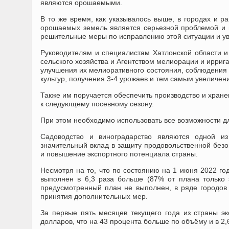
являются орошаемыми.
В то же время, как указывалось выше, в городах и р
орошаемых земель является серьезной проблемой и 
решительные меры по исправлению этой ситуации и у
Руководителям и специалистам Хатлонской области и
сельского хозяйства и Агентством мелиорации и ирри
улучшения их мелиоративного состояния, соблюдения 
культур, получения 3-4 урожаев и тем самым увеличен
Также им поручается обеспечить производство и хране
к следующему посевному сезону.
При этом необходимо использовать все возможности д
Садоводство и виноградарство являются одной из
значительный вклад в защиту продовольственной безо
и повышение экспортного потенциала страны.
Несмотря на то, что по состоянию на 1 июня 2022 го
выполнен в 6,3 раза больше (87% от плана только 
предусмотренный план не выполнен, в ряде городов 
принятия дополнительных мер.
За первые пять месяцев текущего года из страны э
долларов, что на 43 процента больше по объёму и в 2,