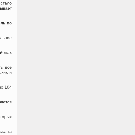
 стало
зывает
ель по
ельное
айонах
ть все
ских и
их 104
ляются
оторых
ыс. га