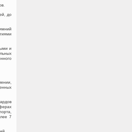
ов.
ей, до
имний
огиями
ными и
ильных
янного
лении,
ленных
иардов
ферах
порта,
олее 7
ий.