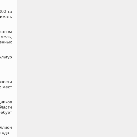
000 га
нимать
.
рством
емель,
венных
ультур
нести
х мест
дников
бласти
ребует
иллион
года.