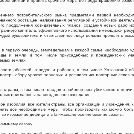
 мероприятий и принять срочные меры по предотвращению возде
реннего потребительского рынка предметами первой необходим
ванного роста цен, налаживания регулярной и устойчивой деятел
ого продолжения созидательных планов, создания новых рабочих
транного капитала, эффективного использования имеющихся ресу
аждый руководитель и ответственное лицо должны проявлять выс
 в первую очередь, земледельцам и каждой семье необходимо у
ды и земли, в том числе приусадебных и президентских учас
емых землях.
асти областей, городов и районов, в том числе Хатлонской об
потерь сбору урожая зерновых и расширению повторных севов з
ов страны, в том числе городов и районов республиканского подчи
торых приглашены на сегодняшнее заседание.
езон изобилия, все жители страны, все организации и учреждения, 
нять все необходимые меры, чтобы производить как можно бол
а, во избежание дефицита в ближайшие осенне-зимние сезоны.
-зимнему сезону.
нов государственной власти областей, городов и районов воз