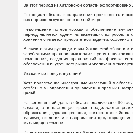
За этот период из Хатлонской области экспортировано
Потенциал области в направлении производства и экс
сих пор используется не в полной мере.
Недопущение потерь урожая и обеспечение внутре
период является одним из важнейших вопросов, а 
хранения считается приоритетной задачей, особенно в
В связи с этим руководителям Хатлонской области и 
зарубежными предпринимателями принять неотложны
помещений, создания предприятий по фасовке сель
обеспечения внутреннего рынка и увеличения экспортн
Уважаемые присутствующие!
Хотя привлечение иностранных инвестиций в область 
особенно в направлении привлечения прямых иностра
целей.
На сегодняшний день в области реализовано 80 гос
сомони, а в настоящее время продолжается реали
образования, здравоохранения, сельского хозяйства,
туризма, экологии и в направлении предотвращения
миллиардов сомони.
В первом квартале этого года Хатлонская область пол