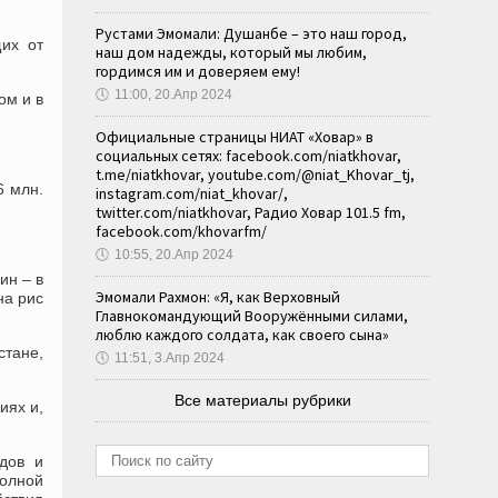
Рустами Эмомали: Душанбе – это наш город,
их от
наш дом надежды, который мы любим,
гордимся им и доверяем ему!
🕔
11:00, 20.Апр 2024
ом и в
Официальные страницы НИАТ «Ховар» в
социальных сетях: facebook.com/niatkhovar,
t.me/niatkhovar, youtube.com/@niat_Khovar_tj,
6 млн.
instagram.com/niat_khovar/,
twitter.com/niatkhovar, Радио Ховар 101.5 fm,
facebook.com/khovarfm/
🕔
10:55, 20.Апр 2024
ин – в
Эмомали Рахмон: «Я, как Верховный
на рис
Главнокомандующий Вооружёнными силами,
люблю каждого солдата, как своего сына»
стане,
🕔
11:51, 3.Апр 2024
Все материалы рубрики
иях и,
одов и
полной