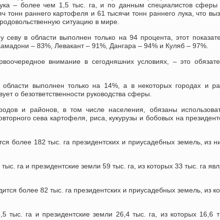
лука – более чем 1,5 тыс. га, и по данным специалистов сферы
 тонн раннего картофеля и 61 тысячи тонн раннего лука, что вы
продовольственную ситуацию в мире.
у севу в области выполнен только на 94 процента, этот показат
амадони – 83%, Левакант – 91%, Дангара – 94% и Куляб – 97%.
рвоочередное внимание в сегодняшних условиях, – это обязат
в области выполнен только на 14%, а в некоторых городах и р
вует о безответственности руководства сферы.
родов и районов, в том числе населения, обязаны использова
орного сева картофеля, риса, кукурузы и бобовых на президент
ся более 182 тыс. га президентских и приусадебных земель, из н
тыс. га и президентские земли 59 тыс. га, из которых 33 тыс. га яв
ится более 82 тыс. га президентских и приусадебных земель, из к
5 тыс. га и президентские земли 26,4 тыс. га, из которых 16,6 т