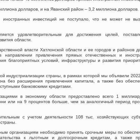
миллиона долларов, и на Яванский район – 3,2 миллиона долларов.
д иностранных инвестиций не поступало, что не может не выз
ляется удовлетворительным для достижения целей, поставл
звития области.
арственной власти Хатлонской области и ее городов и районов 
в направлении привлечения прямых отечественных и иностр
ния благоприятных условий, инфраструктуры и развития приори
ной индустриализации страны, в рамках которой мы объявили 202
на без расширения привлечения капитала, а также без обесп
ступными банковскими кредитами.
изациями в экономику области предоставлено всего 1 миллиар
они или на 9 процентов больше, чем за аналогичный период пр
ительным с учетом деятельности 108 тыс. хозяйствующих суб
 страны.
итным организациям необходимо принять срочным меры по обесп
ательства к льготным и долгосрочным кредитам, а также пр