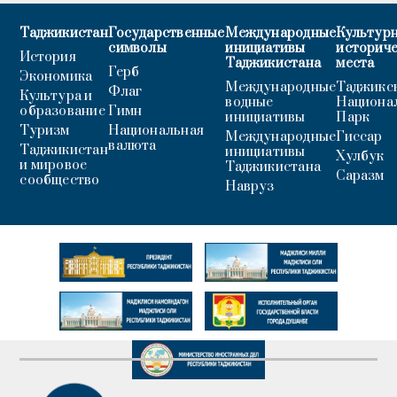
Таджикистан
Государственные
Международные
Культурн
символы
инициативы
историч
История
Таджикистана
места
Герб
Экономика
Международные
Таджикс
Флаг
Культура и
водные
Национа
образование
Гимн
инициативы
Парк
Туризм
Национальная
Международные
Гиссар
валюта
Таджикистан
инициативы
Хулбук
и мировое
Таджикистана
Саразм
сообщество
Навруз