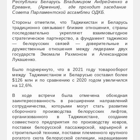
Республики Беларусь Владимиром Андрейченко в
Ереване, (Армения), где проходит заседание
Совета Парламентской ассамблеи ОДКБ.
Стороны отметили, что Таджикистан и Беларусь
традиционно связывают близкие отношения, страны
последовательно укрепляют взаимовыгодное
стратегическое партнерство, а фундамент таджикско
— белорусских связей — доверительные и
дружественные отношения между лидерами двух
государств Эмомали Рахмоном и Александром
Лукашенко.
Было подчеркнуто, что в 2021 году товарооборот
между Таджикистаном и Беларусью составил более
$126 млн и по сравнению с 2020 годом увеличился
на 12,6%.
В ходе встречи была отмечена обоюдная
заинтересованность в расширении направлений
сотрудничества, которыми могут стать развитие
сборочного производства белорусских лифтов,
организованного в Таджикистане, создание
совместного предприятия по производству ковров,
поставки белорусской пассажирской, карьерной и
строительной техники, поставки племенного крупного
рогатого скота белорусской селекции, наращивание