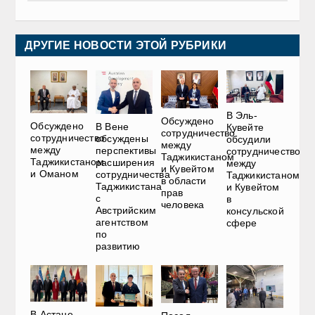
ДРУГИЕ НОВОСТИ ЭТОЙ РУБРИКИ
В Эль-
Обсуждено
Обсуждено
В Вене
Кувейте
сотрудничество
сотрудничество
обсуждены
обсудили
между
между
перспективы
сотрудничество
Таджикистаном
Таджикистаном
расширения
между
и Кувейтом
и Оманом
сотрудничества
Таджикистаном
в области
Таджикистана
и Кувейтом
прав
с
в
человека
Австрийским
консульской
агентством
сфере
по
развитию
В Астане