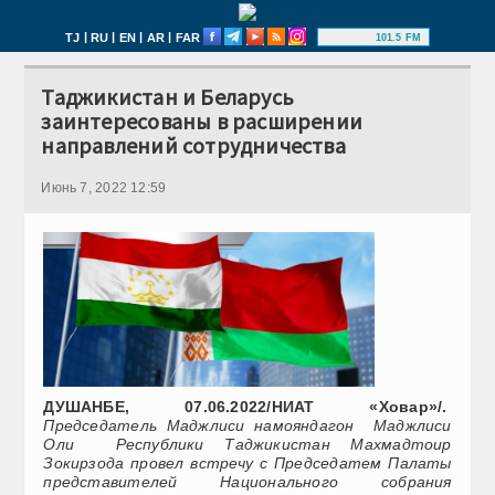
|
|
|
|
TJ
RU
EN
AR
FAR
101.5 FM
Таджикистан и Беларусь
заинтересованы в расширении
направлений сотрудничества
Июнь 7, 2022 12:59
ДУШАНБЕ, 07.06.2022/НИАТ «Ховар»/.
Председатель Маджлиси намояндагон Маджлиси
Оли Республики Таджикистан Махмадтоир
Зокирзода провел встречу с Председатем Палаты
представителей Национального собрания