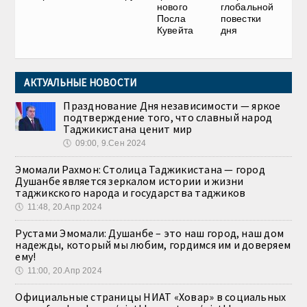
нового
глобальной
Посла
повестки
Кувейта
дня
АКТУАЛЬНЫЕ НОВОСТИ
Празднование Дня независимости — яркое
подтверждение того, что славный народ
Таджикистана ценит мир
🕔
09:00, 9.Сен 2024
Эмомали Рахмон: Столица Таджикистана — город
Душанбе является зеркалом истории и жизни
таджикского народа и государства таджиков
🕔
11:48, 20.Апр 2024
Рустами Эмомали: Душанбе – это наш город, наш дом
надежды, который мы любим, гордимся им и доверяем
ему!
🕔
11:00, 20.Апр 2024
Официальные страницы НИАТ «Ховар» в социальных