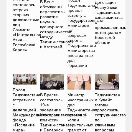
Посол
В Вене
Делегация
состоялась
Таджикистана
обсуждены
Республики
встреча
провел
перспективы
Таджикистан
старших
встречу с
развития
ознакомилась
должностных
Государственным
научно-
с
лиц
министром
культурного
промышленным
Саммита
по
сотрудничества
потенциалом
«Центральная
вопросам
между
Брестской
Азия —
Европы
Таджикистаном
области
Республика
Федерального
и Австрией
Корея»
министерства
иностранных
дел
Германии
Посол
В Бресте
Министр
Таджикистан
Таджикистана
состоялось
иностранных
и Кувейт
встретился
19-е
дел
готовы
с
заседание
Таджикистана
продолжать
делегацией
Межправительственной
принял
сотрудничество
Международного
комиссии
копии
по
фонда
Таджикистана
верительных
ключевым
«Послание
и Беларуси
грамот от
вопросам
мира»