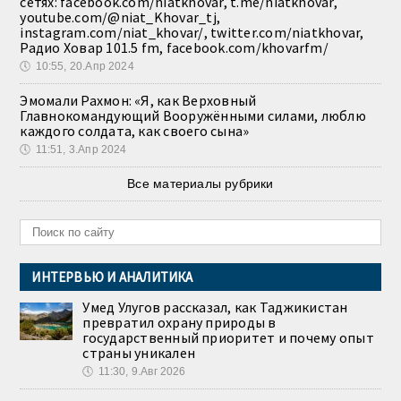
сетях: facebook.com/niatkhovar, t.me/niatkhovar,
youtube.com/@niat_Khovar_tj,
instagram.com/niat_khovar/, twitter.com/niatkhovar,
Радио Ховар 101.5 fm, facebook.com/khovarfm/
🕔
10:55, 20.Апр 2024
Эмомали Рахмон: «Я, как Верховный
Главнокомандующий Вооружёнными силами, люблю
каждого солдата, как своего сына»
🕔
11:51, 3.Апр 2024
Все материалы рубрики
ИНТЕРВЬЮ И АНАЛИТИКА
Умед Улугов рассказал, как Таджикистан
превратил охрану природы в
государственный приоритет и почему опыт
страны уникален
🕔
11:30, 9.Авг 2026