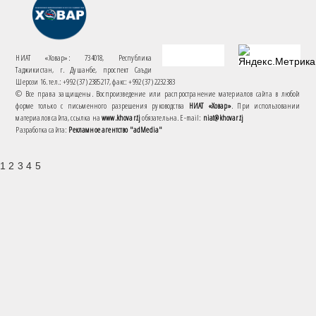
НИАТ «Ховар»: 734018, Республика
Таджикистан, г. Душанбе, проспект Саъди
Шерози 16. тел.: +992 (37) 2385217, факс: +992 (37) 2232383
© Все права защищены. Воспроизведение или распространение материалов сайта в любой
форме только с письменного разрешения руководства
НИАТ «Ховар»
. При использовании
материалов сайта, ссылка на
www.khovar.tj
обязательна. E-mail:
niat@khovar.tj
Разработка сайта:
Рекламное агентство "adMedia"
1 2 3 4 5