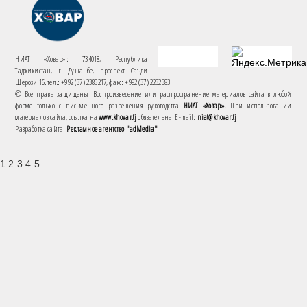
НИАТ «Ховар»: 734018, Республика
Таджикистан, г. Душанбе, проспект Саъди
Шерози 16. тел.: +992 (37) 2385217, факс: +992 (37) 2232383
© Все права защищены. Воспроизведение или распространение материалов сайта в любой
форме только с письменного разрешения руководства
НИАТ «Ховар»
. При использовании
материалов сайта, ссылка на
www.khovar.tj
обязательна. E-mail:
niat@khovar.tj
Разработка сайта:
Рекламное агентство "adMedia"
1 2 3 4 5