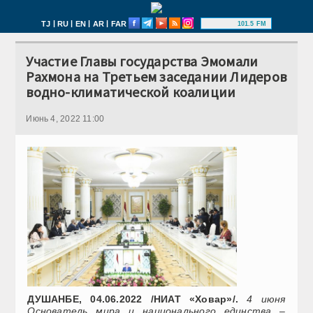
|
|
|
|
TJ
RU
EN
AR
FAR
101.5 FM
Участие Главы государства Эмомали
Рахмона на Третьем заседании Лидеров
водно-климатической коалиции
Июнь 4, 2022 11:00
ДУШАНБЕ, 04.06.2022 /НИАТ «Ховар»/.
4 июня
Основатель мира и национального единства –