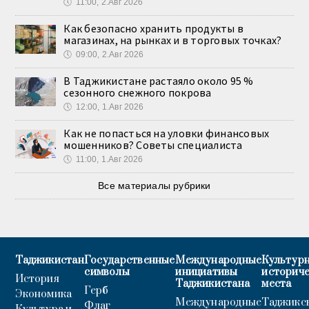
🕔
11:00, 2.Авг 2026
Как безопасно хранить продукты в
магазинах, на рынках и в торговых точках?
🕔
09:00, 2.Авг 2026
В Таджикистане растаяло около 95 %
сезонного снежного покрова
🕔
12:00, 1.Авг 2026
Как не попасться на уловки финансовых
мошенников? Советы специалиста
🕔
11:00, 1.Авг 2026
Все материалы рубрики
Таджикистан
Государственные
Международные
Культурн
символы
инициативы
историч
История
Таджикистана
места
Герб
Экономика
Международные
Таджикс
Флаг