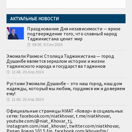
АКТУАЛЬНЫЕ НОВОСТИ
Празднование Дня независимости — яркое
подтверждение того, что славный народ
Таджикистана ценит мир
🕔
09:00, 9.Сен 2024
Эмомали Рахмон: Столица Таджикистана — город
Душанбе является зеркалом истории и жизни
таджикского народа и государства таджиков
🕔
11:48, 20.Апр 2024
Рустами Эмомали: Душанбе – это наш город, наш дом
надежды, который мы любим, гордимся им и доверяем
ему!
🕔
11:00, 20.Апр 2024
Официальные страницы НИАТ «Ховар» в социальных
сетях: facebook.com/niatkhovar, t.me/niatkhovar,
youtube.com/@niat_Khovar_tj,
instagram.com/niat_khovar/, twitter.com/niatkhovar,
Радио Ховар 101.5 fm, facebook.com/khovarfm/