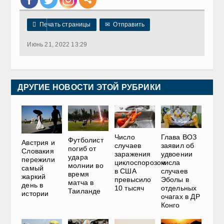

Печать страницы
✉
Отправить
Июнь 21, 2022 13:29
ДРУГИЕ НОВОСТИ ЭТОЙ РУБРИКИ
Число
Глава ВОЗ
Футболист
Австрия и
случаев
заявил об
погиб от
Словакия
заражения
удвоении
удара
пережили
циклоспорозом
числа
молнии во
самый
в США
случаев
время
жаркий
превысило
Эболы в
матча в
день в
10 тысяч
отдельных
Таиланде
истории
очагах в ДР
Конго