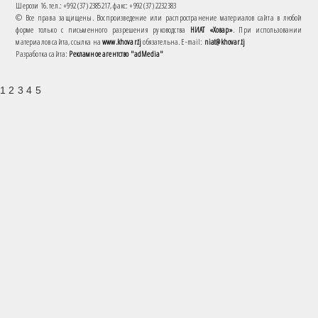
Шерози 16. тел.: +992 (37) 2385217, факс: +992 (37) 2232383
© Все права защищены. Воспроизведение или распространение материалов сайта в любой
форме только с письменного разрешения руководства
НИАТ «Ховар»
. При использовании
материалов сайта, ссылка на
www.khovar.tj
обязательна. E-mail:
niat@khovar.tj
Разработка сайта:
Рекламное агентство "adMedia"
1 2 3 4 5