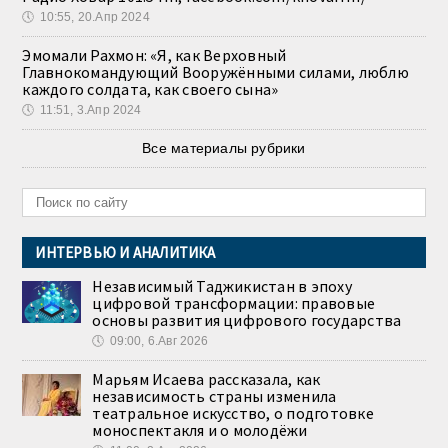
🕔
10:55, 20.Апр 2024
Эмомали Рахмон: «Я, как Верховный
Главнокомандующий Вооружёнными силами, люблю
каждого солдата, как своего сына»
🕔
11:51, 3.Апр 2024
Все материалы рубрики
ИНТЕРВЬЮ И АНАЛИТИКА
Независимый Таджикистан в эпоху
цифровой трансформации: правовые
основы развития цифрового государства
🕔
09:00, 6.Авг 2026
Марьям Исаева рассказала, как
независимость страны изменила
театральное искусство, о подготовке
моноспектакля и о молодёжи