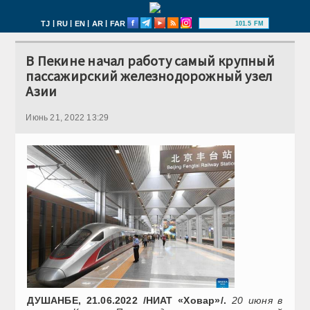
|
|
|
|
TJ
RU
EN
AR
FAR
101.5 FM
В Пекине начал работу самый крупный
пассажирский железнодорожный узел
Азии
Июнь 21, 2022 13:29
ДУШАНБЕ, 21.06.2022 /НИАТ «Ховар»/.
20 июня в