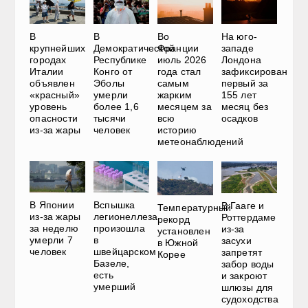
В
В
Во
На юго-
крупнейших
Демократической
Франции
западе
городах
Республике
июль 2026
Лондона
Италии
Конго от
года стал
зафиксирован
объявлен
Эболы
самым
первый за
«красный»
умерли
жарким
155 лет
уровень
более 1,6
месяцем за
месяц без
опасности
тысячи
всю
осадков
из-за жары
человек
историю
метеонаблюдений
Вспышка
В Японии
В Гааге и
Температурный
легионеллеза
из-за жары
Роттердаме
рекорд
произошла
за неделю
из-за
установлен
в
умерли 7
засухи
в Южной
швейцарском
человек
запретят
Корее
Базеле,
забор воды
есть
и закроют
умерший
шлюзы для
судоходства