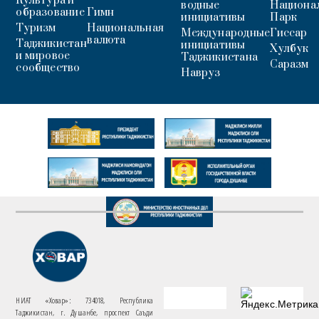
Культура и
водные
Национа
образование
Гимн
инициативы
Парк
Туризм
Национальная
Международные
Гиссар
валюта
Таджикистан
инициативы
Хулбук
и мировое
Таджикистана
Саразм
сообщество
Навруз
НИАТ «Ховар»: 734018, Республика
Таджикистан, г. Душанбе, проспект Саъди