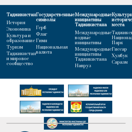
Таджикистан
Государственные
Международные
Культурн
символы
инициативы
историч
История
Таджикистана
места
Герб
Экономика
Международные
Таджикс
Флаг
Культура и
водные
Национа
образование
Гимн
инициативы
Парк
Туризм
Национальная
Международные
Гиссар
валюта
Таджикистан
инициативы
Хулбук
и мировое
Таджикистана
Саразм
сообщество
Навруз