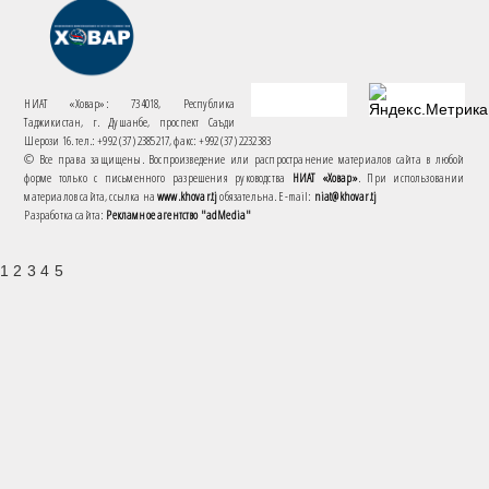
НИАТ «Ховар»: 734018, Республика
Таджикистан, г. Душанбе, проспект Саъди
Шерози 16. тел.: +992 (37) 2385217, факс: +992 (37) 2232383
© Все права защищены. Воспроизведение или распространение материалов сайта в любой
форме только с письменного разрешения руководства
НИАТ «Ховар»
. При использовании
материалов сайта, ссылка на
www.khovar.tj
обязательна. E-mail:
niat@khovar.tj
Разработка сайта:
Рекламное агентство "adMedia"
1 2 3 4 5