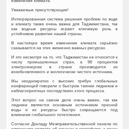
изменения климата.
Уважаемые присутствующие!
Интегрированная система решения проблем по воде
и климату также очень важна для Таджикистана, так
как водные ресурсы играют ключевую роль в
устойчивом развитии нашей страны.
В настояҳее время изменение климата серьёзно
сказывается на этих жизненно важных ресурсах.
И это несмотря на то, что Таджикистан не относится к
числу промышленных стран, а 98 процентов
электроэнергии в стране производится из
возобновляемого и экологически чистого источника.
Мы неоднократно с высоких трибун глобальных
конференций говорили о быстром таянии ледников и
неблагоприятных последствиях этого процесса.
Этот вопрос на самом деле очень важен, так как
ледники являются основным источником пресной
воды и их ресурсы быстро сокращаются под
влиянием глобального потепления.
Согласно Докладу Межправительственной панели по
изменению климата об океанах и криосфере, к концу