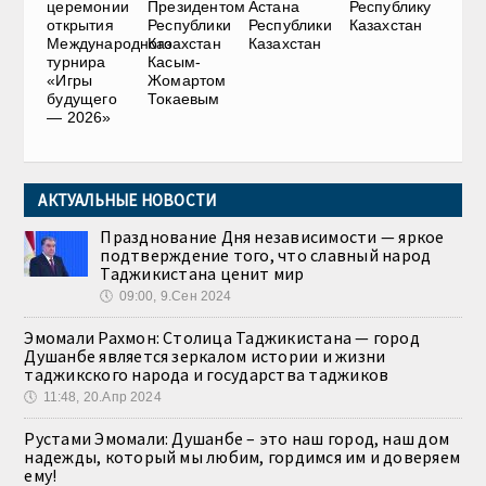
церемонии
Президентом
Астана
Республику
открытия
Республики
Республики
Казахстан
Международного
Казахстан
Казахстан
турнира
Касым-
«Игры
Жомартом
будущего
Токаевым
— 2026»
АКТУАЛЬНЫЕ НОВОСТИ
Празднование Дня независимости — яркое
подтверждение того, что славный народ
Таджикистана ценит мир
🕔
09:00, 9.Сен 2024
Эмомали Рахмон: Столица Таджикистана — город
Душанбе является зеркалом истории и жизни
таджикского народа и государства таджиков
🕔
11:48, 20.Апр 2024
Рустами Эмомали: Душанбе – это наш город, наш дом
надежды, который мы любим, гордимся им и доверяем
ему!