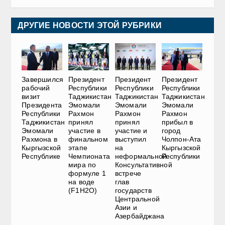
ДРУГИЕ НОВОСТИ ЭТОЙ РУБРИКИ
Завершился
Президент
Президент
Президент
рабочий
Республики
Республики
Республики
визит
Таджикистан
Таджикистан
Таджикистан
Президента
Эмомали
Эмомали
Эмомали
Республики
Рахмон
Рахмон
Рахмон
Таджикистан
принял
принял
прибыл в
Эмомали
участие в
участие и
город
Рахмона в
финальном
выступил
Чолпон-Ата
Кыргызской
этапе
на
Кыргызской
Республике
Чемпионата
неформальной
Республики
мира по
Консультативной
формуле 1
встрече
на воде
глав
(F1H2O)
государств
Центральной
Азии и
Азербайджана