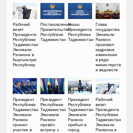
Рабочий
Постановления
Указы
Глава
визит
Правительства
Президента
государства
Президента
Республики
Республики
Эмомали
Республики
Таджикистан
Таджикистан
Рахмон
Таджикистан
произвел
Эмомали
кадровые
Рахмона в
изменения
Кыргызскую
в ряде
Республику
министерств
и ведомств
Президент
Президент
Президент
Рабочий
Республики
Республики
Республики
визит
Таджикистан
Таджикистан
Таджикистан
Президента
Эмомали
Эмомали
Эмомали
Республики
Рахмон
Рахмон
Рахмон
Таджикистан
принял
провёл
прибыл в
Эмомали
участие в
встречу с
город
Рахмона в