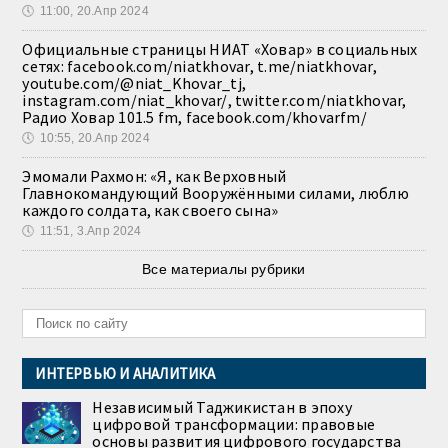
🕔
11:00, 20.Апр 2024
Официальные страницы НИАТ «Ховар» в социальных
сетях: facebook.com/niatkhovar, t.me/niatkhovar,
youtube.com/@niat_Khovar_tj,
instagram.com/niat_khovar/, twitter.com/niatkhovar,
Радио Ховар 101.5 fm, facebook.com/khovarfm/
🕔
10:55, 20.Апр 2024
Эмомали Рахмон: «Я, как Верховный
Главнокомандующий Вооружёнными силами, люблю
каждого солдата, как своего сына»
🕔
11:51, 3.Апр 2024
Все материалы рубрики
ИНТЕРВЬЮ И АНАЛИТИКА
Независимый Таджикистан в эпоху
цифровой трансформации: правовые
основы развития цифрового государства