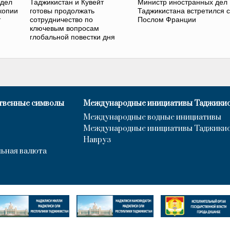
 дел
Таджикистан и Кувейт
Министр иностранных дел
копии
готовы продолжать
Таджикистана встретился с
т
сотрудничество по
Послом Франции
ключевым вопросам
глобальной повестки дня
твенные символы
Международные инициативы Таджики
Международные водные инициативы
Международные инициативы Таджики
Навруз
ьная валюта