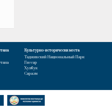
стана
Культурно-исторически места
Таджикский Национальный Парк
стана
Гиссар
Хулбук
Саразм