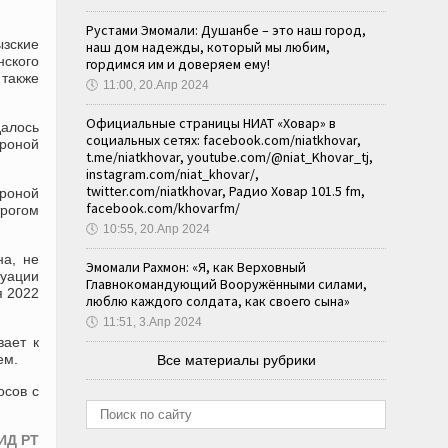
Рустами Эмомали: Душанбе – это наш город,
зские
наш дом надежды, который мы любим,
ского
гордимся им и доверяем ему!
 также
🕔
11:00, 20.Апр 2024
Официальные страницы НИАТ «Ховар» в
далось
социальных сетях: facebook.com/niatkhovar,
ороной
t.me/niatkhovar, youtube.com/@niat_Khovar_tj,
instagram.com/niat_khovar/,
twitter.com/niatkhovar, Радио Ховар 101.5 fm,
ороной
facebook.com/khovarfm/
рогом
🕔
10:55, 20.Апр 2024
на, не
Эмомали Рахмон: «Я, как Верховный
туации
Главнокомандующий Вооружёнными силами,
я 2022
люблю каждого солдата, как своего сына»
🕔
11:51, 3.Апр 2024
вает к
ем.
Все материалы рубрики
осов с
ИД РТ