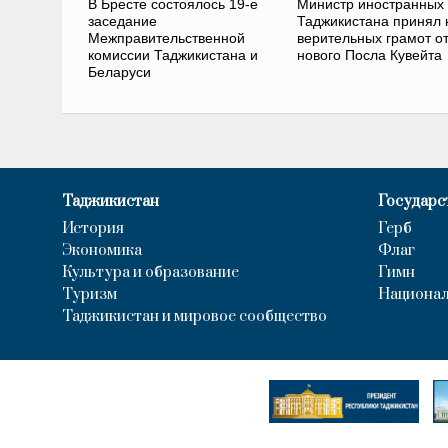
В Бресте состоялось 19-е
Министр иностранных
заседание
Таджикистана принял 
Межправительственной
верительных грамот о
комиссии Таджикистана и
нового Посла Кувейта
Беларуси
Таджикистан
Государс
История
Герб
Экономика
Флаг
Культура и образование
Гимн
Туризм
Национал
Таджикистан и мировое сообщество