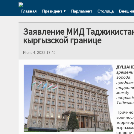
Главная
Президент
Парламент
Столица
Внешня
Заявление МИД Таджикистана
кыргызской границе
Июнь 4, 2022 17:45
ДУШАНБЕ
времени
города
преднам
террит
между 
подраз
Таджики
Причин
военнос
террито
кыргызс
сторону