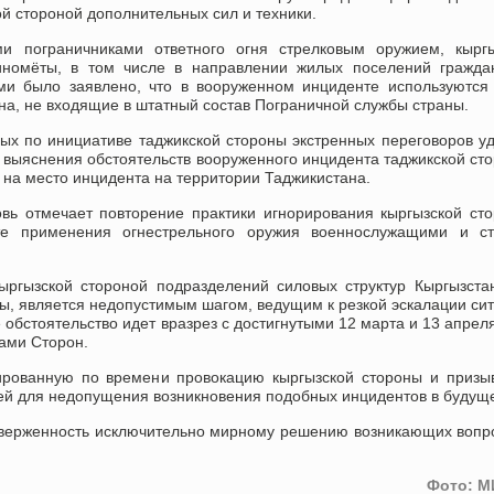
ой стороной дополнительных сил и техники.
ми пограничниками ответного огня стрелковым оружием, кыргы
номёты, в том числе в направлении жилых поселений граждан
ми было заявлено, что в вооруженном инциденте используются
на, не входящие в штатный состав Пограничной службы страны.
ых по инициативе таджикской стороны экстренных переговоров у
ях выяснения обстоятельств вооруженного инцидента таджикской ст
 на место инцидента на территории Таджикистана.
вь отмечает повторение практики игнорирования кыргызской ст
те применения огнестрельного оружия военнослужащими и ст
ыргызской стороной подразделений силовых структур Кыргызста
ы, является недопустимым шагом, ведущим к резкой эскалации си
 обстоятельство идет вразрез с достигнутыми 12 марта и 13 апрел
ами Сторон.
ированную по времени провокацию кыргызской стороны и призы
тей для недопущения возникновения подобных инцидентов в будущ
иверженность исключительно мирному решению возникающих вопр
Фото: М