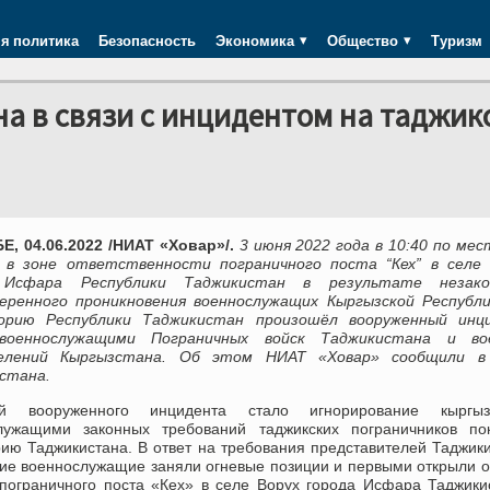
я политика
Безопасность
Экономика
Общество
Туризм
 в связи с инцидентом на таджик
, 04.06.2022 /НИАТ «Ховар»/.
3 июня 2022 года в 10:40 по ме
 в зоне ответственности пограничного поста “Кех” в селе 
 Исфара Республики Таджикистан в результате незако
еренного проникновения военнослужащих Кыргызской Республи
орию Республики Таджикистан произошёл вооруженный инц
военнослужащими Пограничных войск Таджикистана и во
делений Кыргызстана. Об этом НИАТ «Ховар» сообщили 
стана.
ой вооруженного инцидента стало игнорирование кыргыз
лужащими законных требований таджикских пограничников пок
рию Таджикистана. В ответ на требования представителей Таджик
кие военнослужащие заняли огневые позиции и первыми открыли о
 пограничного поста «Кех» в селе Ворух города Исфара Таджики