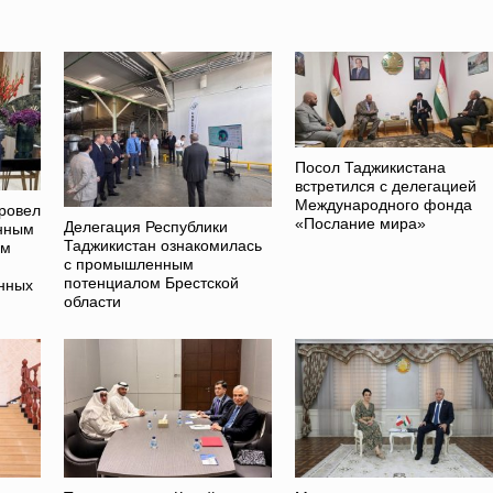
Посол Таджикистана
встретился с делегацией
Международного фонда
ровел
«Послание мира»
Делегация Республики
енным
Таджикистан ознакомилась
ам
с промышленным
потенциалом Брестской
нных
области