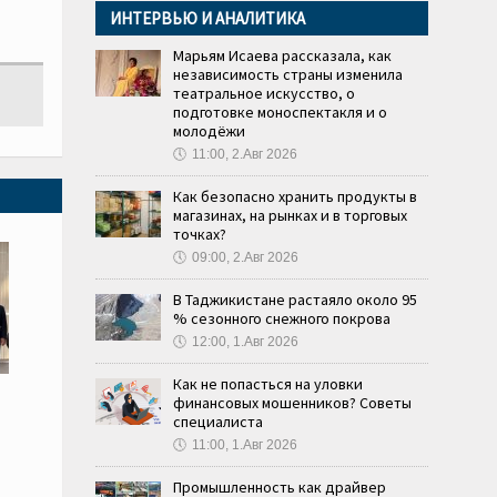
ИНТЕРВЬЮ И АНАЛИТИКА
Марьям Исаева рассказала, как
независимость страны изменила
театральное искусство, о
подготовке моноспектакля и о
молодёжи
🕔
11:00, 2.Авг 2026
Как безопасно хранить продукты в
магазинах, на рынках и в торговых
точках?
🕔
09:00, 2.Авг 2026
В Таджикистане растаяло около 95
% сезонного снежного покрова
🕔
12:00, 1.Авг 2026
Как не попасться на уловки
финансовых мошенников? Советы
специалиста
🕔
11:00, 1.Авг 2026
Промышленность как драйвер