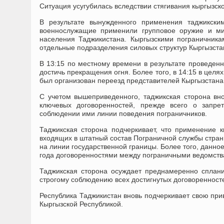
Ситуация усугубилась вследствии стягивания кыргызск
В результате вынужденного применения таджикски
военнослужащие применили групповое оружие и ми
населения Таджикистана. Кыргызскими пограничника
отдельные подразделения силовых структур Кыргызста
В 13:15 по местному времени в результате проведенн
достичь прекращения огня. Более того, в 14:15 в цел
был организован переезд представителей Кыргызстана
С учетом вышеприведенного, таджикская сторона вно
ключевых договоренностей, прежде всего о запре
соблюдении ими линии поведения пограничников.
Таджикская сторона подчеркивает, что применение к
входящих в штатный состав Пограничной службы стран
на линии государственной границы. Более того, данное
года договоренностями между пограничными ведомств
Таджикская сторона осуждает преднамеренно сплан
строгому соблюдению всех достигнутых договореннос
Республика Таджикистан вновь подчеркивает свою пр
Кыргызской Республикой.