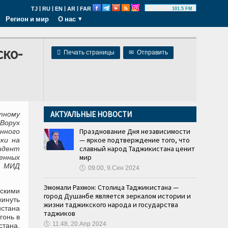
|
|
|
|
TJ
RU
EN
AR
FAR
101.5 FM
Регион и мир
О нас
ско-

Печать страницы
✉
Отправить
АКТУАЛЬНЫЕ НОВОСТИ
стному
Ворух
Празднование Дня независимости
нного
— яркое подтверждение того, что
ки на
славный народ Таджикистана ценит
идент
мир
енных
в МИД
🕔
09:00, 9.Сен 2024
Эмомали Рахмон: Столица Таджикистана —
скими
город Душанбе является зеркалом истории и
инуть
жизни таджикского народа и государства
истана
таджиков
гонь в
🕔
11:48, 20.Апр 2024
стана.