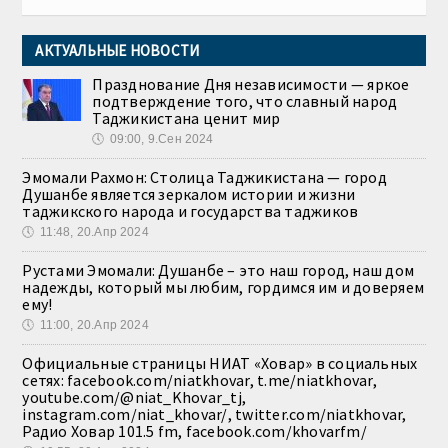
АКТУАЛЬНЫЕ НОВОСТИ
Празднование Дня независимости — яркое
подтверждение того, что славный народ
Таджикистана ценит мир
🕔
09:00, 9.Сен 2024
Эмомали Рахмон: Столица Таджикистана — город
Душанбе является зеркалом истории и жизни
таджикского народа и государства таджиков
🕔
11:48, 20.Апр 2024
Рустами Эмомали: Душанбе – это наш город, наш дом
надежды, который мы любим, гордимся им и доверяем
ему!
🕔
11:00, 20.Апр 2024
Официальные страницы НИАТ «Ховар» в социальных
сетях: facebook.com/niatkhovar, t.me/niatkhovar,
youtube.com/@niat_Khovar_tj,
instagram.com/niat_khovar/, twitter.com/niatkhovar,
Радио Ховар 101.5 fm, facebook.com/khovarfm/