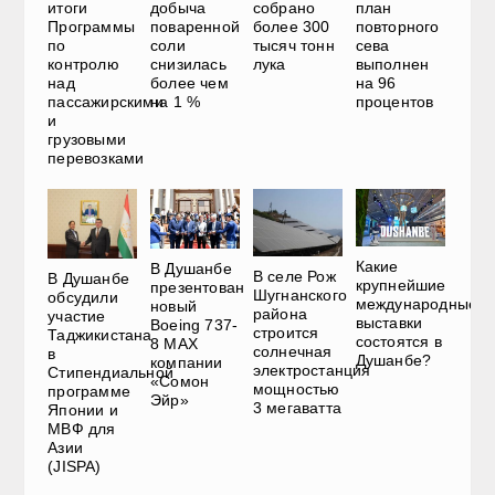
итоги
добыча
собрано
план
Программы
поваренной
более 300
повторного
по
соли
тысяч тонн
сева
контролю
снизилась
лука
выполнен
над
более чем
на 96
пассажирскими
на 1 %
процентов
и
грузовыми
перевозками
Какие
В Душанбе
В селе Рож
В Душанбе
крупнейшие
презентован
Шугнанского
обсудили
международные
новый
района
участие
выставки
Boeing 737-
строится
Таджикистана
состоятся в
8 MAX
солнечная
в
Душанбе?
компании
электростанция
Стипендиальной
«Сомон
мощностью
программе
Эйр»
3 мегаватта
Японии и
МВФ для
Азии
(JISPA)