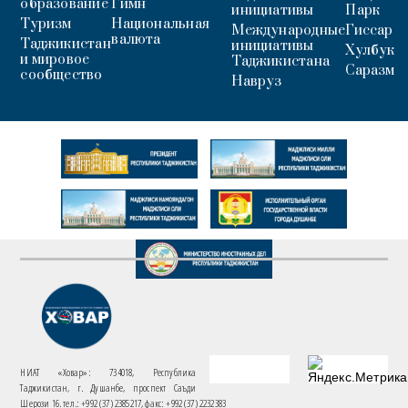
образование
Гимн
инициативы
Парк
Туризм
Национальная
Международные
Гиссар
валюта
Таджикистан
инициативы
Хулбук
и мировое
Таджикистана
Саразм
сообщество
Навруз
НИАТ «Ховар»: 734018, Республика
Таджикистан, г. Душанбе, проспект Саъди
Шерози 16. тел.: +992 (37) 2385217, факс: +992 (37) 2232383