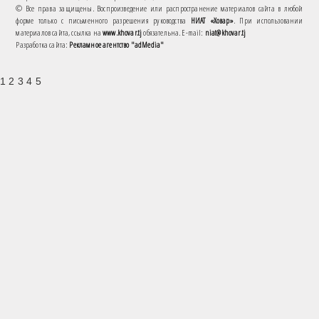
© Все права защищены. Воспроизведение или распространение материалов сайта в любой
форме только с письменного разрешения руководства
НИАТ «Ховар»
. При использовании
материалов сайта, ссылка на
www.khovar.tj
обязательна. E-mail:
niat@khovar.tj
Разработка сайта:
Рекламное агентство "adMedia"
1 2 3 4 5