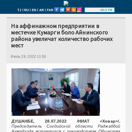
|
|
|
|
TJ
RU
EN
AR
FAR
101.5 FM
На аффинажном предприятии в
местечке Кумарги боло Айнинского
района увеличат количество рабочих
мест
Июль 28, 2022 11:50
ДУШАНБЕ, 28.07.2022 /НИАТ «Ховар»/.
Председатель Согдийской области Раджаббой
Ахмадзода встретился с руководством Общества