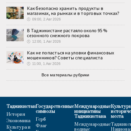
Как безопасно хранить продукты в
магазинах, на рынках и в торговых точках?
🕔
09:00, 2.Авг 2026
В Таджикистане растаяло около 95 %
сезонного снежного покрова
🕔
12:00, 1.Авг 2026
Как не попасться на уловки финансовых
мошенников? Советы специалиста
🕔
11:00, 1.Авг 2026
Все материалы рубрики
Таджикистан
Государственные
Международные
Культурн
символы
инициативы
историч
История
Таджикистана
места
Герб
Экономика
Международные
Таджикс
Флаг
Культура и
водные
Национа