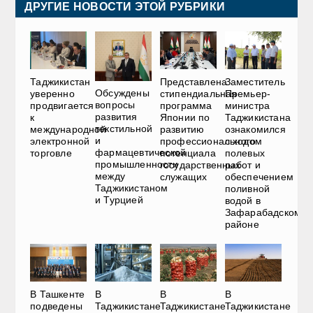
ДРУГИЕ НОВОСТИ ЭТОЙ РУБРИКИ
Представлена
Таджикистан
Заместитель
Обсуждены
стипендиальная
уверенно
Премьер-
вопросы
программа
продвигается
министра
развития
Японии по
к
Таджикистана
текстильной
развитию
международной
ознакомился
и
профессионального
электронной
с ходом
фармацевтической
потенциала
торговле
полевых
промышленности
государственных
работ и
между
служащих
обеспечением
Таджикистаном
поливной
и Турцией
водой в
Зафарабадском
районе
В Ташкенте
В
В
В
подведены
Таджикистане
Таджикистане
Таджикистане