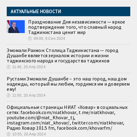
АКТУАЛЬНЫЕ НОВОСТИ
Празднование Дня независимости — яркое
подтверждение того, что славный народ
Таджикистана ценит мир
🕔
09:00, 9.Сен 2024
Эмомали Рахмон: Столица Таджикистана — город
Душанбе является зеркалом истории и жизни
таджикского народа и государства таджиков
🕔
11:48, 20.Апр 2024
Рустами Эмомали: Душанбе – это наш город, наш дом
надежды, который мы любим, гордимся им и доверяем
ему!
🕔
11:00, 20.Апр 2024
Официальные страницы НИАТ «Ховар» в социальных
сетях: facebook.com/niatkhovar, t.me/niatkhovar,
youtube.com/@niat_Khovar_tj,
instagram.com/niat_khovar/, twitter.com/niatkhovar,
Радио Ховар 101.5 fm, facebook.com/khovarfm/
🕔
10:55, 20.Апр 2024