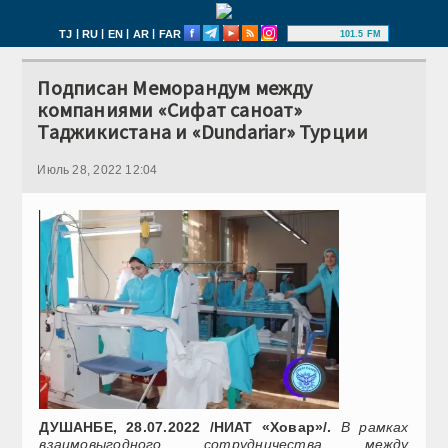
|
|
|
|
TJ
RU
EN
AR
FAR
101.5 FM
Подписан Меморандум между
компаниями «Сифат саноат»
Таджикистана и «Dundariar» Турции
Июль 28, 2022 12:04
ДУШАНБЕ, 28.07.2022 /НИАТ «Ховар»/.
В рамках
взаимовыгодного сотрудничества между