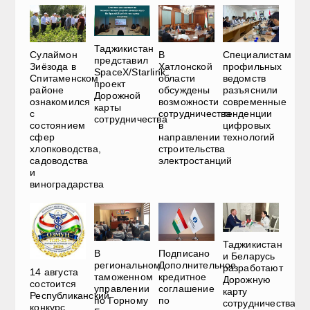
Таджикистан
Сулаймон
В
Специалистам
представил
Зиёзода в
Хатлонской
профильных
SpaceX/Starlink
Спитаменском
области
ведомств
проект
районе
обсуждены
разъяснили
Дорожной
ознакомился
возможности
современные
карты
с
сотрудничества
тенденции
сотрудничества
состоянием
в
цифровых
сфер
направлении
технологий
хлопководства,
строительства
садоводства
электростанций
и
виноградарства
Таджикистан
В
Подписано
и Беларусь
региональном
Дополнительное
разработают
14 августа
таможенном
кредитное
Дорожную
состоится
управлении
соглашение
карту
Республиканский
по Горному
по
сотрудничества
конкурс