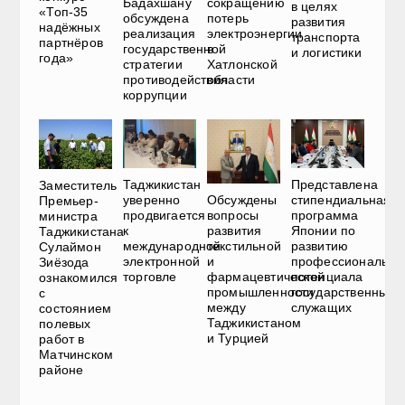
Бадахшану
сокращению
в целях
«Топ-35
обсуждена
потерь
развития
надёжных
реализация
электроэнергии
транспорта
партнёров
государственной
в
и логистики
года»
стратегии
Хатлонской
противодействия
области
коррупции
Представлена
Таджикистан
Заместитель
Обсуждены
стипендиальная
уверенно
Премьер-
вопросы
программа
продвигается
министра
развития
Японии по
к
Таджикистана
текстильной
развитию
международной
Сулаймон
и
профессионально
электронной
Зиёзода
фармацевтической
потенциала
торговле
ознакомился
промышленности
государственных
с
между
служащих
состоянием
Таджикистаном
полевых
и Турцией
работ в
Матчинском
районе