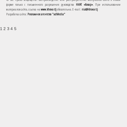
форме только с письменного разрешения руководства
НИАТ «Ховар»
. При использовании
материалов сайта, ссылка на
www.khovar.tj
обязательна. E-mail:
niat@khovar.tj
Разработка сайта:
Рекламное агентство "adMedia"
1 2 3 4 5