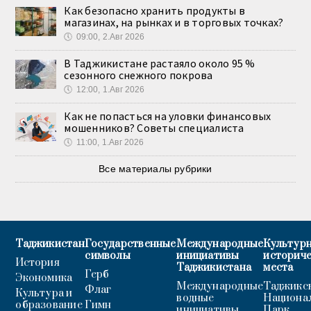
Как безопасно хранить продукты в
магазинах, на рынках и в торговых точках?
🕔
09:00, 2.Авг 2026
В Таджикистане растаяло около 95 %
сезонного снежного покрова
🕔
12:00, 1.Авг 2026
Как не попасться на уловки финансовых
мошенников? Советы специалиста
🕔
11:00, 1.Авг 2026
Все материалы рубрики
Таджикистан
Государственные
Международные
Культурн
символы
инициативы
историч
История
Таджикистана
места
Герб
Экономика
Международные
Таджикс
Флаг
Культура и
водные
Национа
образование
Гимн
инициативы
Парк