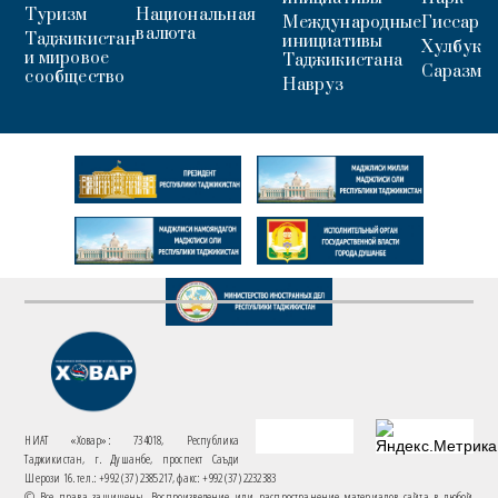
Туризм
Национальная
Международные
Гиссар
валюта
Таджикистан
инициативы
Хулбук
и мировое
Таджикистана
Саразм
сообщество
Навруз
НИАТ «Ховар»: 734018, Республика
Таджикистан, г. Душанбе, проспект Саъди
Шерози 16. тел.: +992 (37) 2385217, факс: +992 (37) 2232383
© Все права защищены. Воспроизведение или распространение материалов сайта в любой