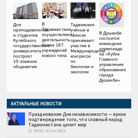
В
Для
Таджикские
Таджикистане
преподавателей
учёные в
В Душанбе
осуществляют
и студентов
Минске
состоится
деятельность
Кулябского
принимают
командная
более 187
государственного
участие в
олимпиада
учреждений
университета
Международном
на «Кубок
нового типа
построят
конгрессе
Главного
10-этажное
по
управления
общежитие
биологии и
образования
экологии
города
Душанбе»
АКТУАЛЬНЫЕ НОВОСТИ
Празднование Дня независимости — яркое
подтверждение того, что славный народ
Таджикистана ценит мир
🕔
09:00, 9.Сен 2024