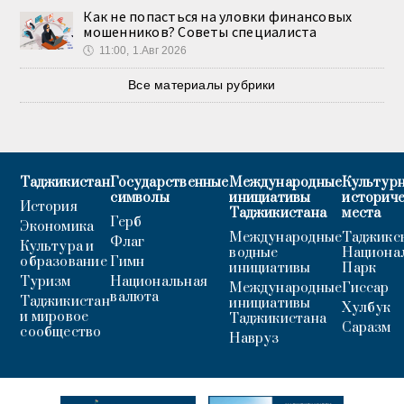
Как не попасться на уловки финансовых
мошенников? Советы специалиста
🕔
11:00, 1.Авг 2026
Все материалы рубрики
Таджикистан
Государственные
Международные
Культурн
символы
инициативы
историч
История
Таджикистана
места
Герб
Экономика
Международные
Таджикс
Флаг
Культура и
водные
Национа
образование
Гимн
инициативы
Парк
Туризм
Национальная
Международные
Гиссар
валюта
Таджикистан
инициативы
Хулбук
и мировое
Таджикистана
Саразм
сообщество
Навруз