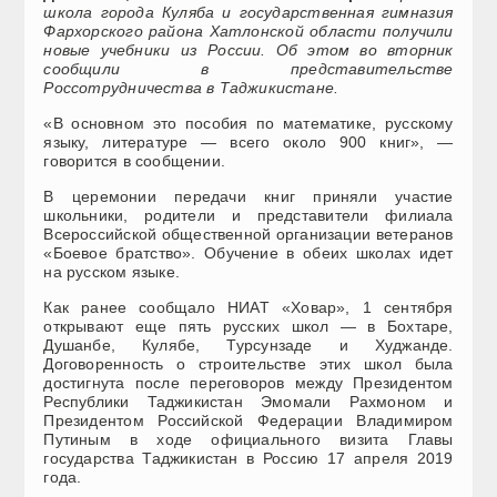
школа города Куляба и государственная гимназия
Фархорского района Хатлонской области получили
новые учебники из России. Об этом во вторник
сообщили в представительстве
Россотрудничества в Таджикистане.
«В основном это пособия по математике, русскому
языку, литературе — всего около 900 книг», —
говорится в сообщении.
В церемонии передачи книг приняли участие
школьники, родители и представители филиала
Всероссийской общественной организации ветеранов
«Боевое братство». Обучение в обеих школах идет
на русском языке.
Как ранее сообщало НИАТ «Ховар», 1 сентября
открывают еще пять русских школ — в Бохтаре,
Душанбе, Кулябе, Турсунзаде и Худжанде.
Договоренность о строительстве этих школ была
достигнута после переговоров между Президентом
Республики Таджикистан Эмомали Рахмоном и
Президентом Российской Федерации Владимиром
Путиным в ходе официального визита Главы
государства Таджикистан в Россию 17 апреля 2019
года.