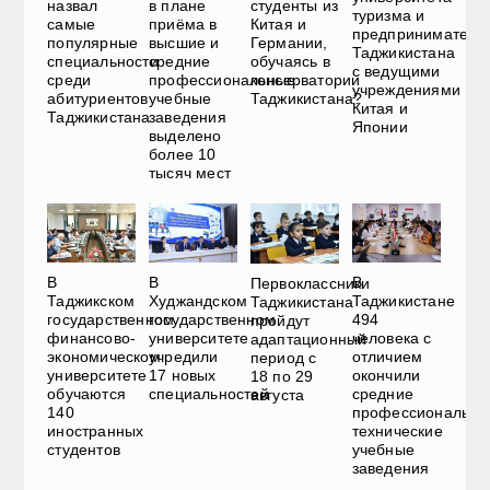
назвал
в плане
студенты из
туризма и
самые
приёма в
Китая и
предприниматель
популярные
высшие и
Германии,
Таджикистана
специальности
средние
обучаясь в
с ведущими
среди
профессиональные
консерватории
учреждениями
абитуриентов
учебные
Таджикистана?
Китая и
Таджикистана
заведения
Японии
выделено
более 10
тысяч мест
В
В
В
Первоклассники
Таджикском
Худжандском
Таджикистане
Таджикистана
государственном
государственном
494
пройдут
финансово-
университете
человека с
адаптационный
экономическом
учредили
отличием
период с
университете
17 новых
окончили
18 по 29
обучаются
специальностей
средние
августа
140
профессионально
иностранных
технические
студентов
учебные
заведения