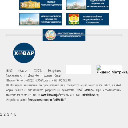
НИАТ «Ховар»: 734018, Республика
Таджикистан, г. Душанбе, проспект Саъди
Шерози 16. тел.: +992 (37) 2385217, факс: +992 (37) 2232383
© Все права защищены. Воспроизведение или распространение материалов сайта в любой
форме только с письменного разрешения руководства
НИАТ «Ховар»
. При использовании
материалов сайта, ссылка на
www.khovar.tj
обязательна. E-mail:
niat@khovar.tj
Разработка сайта:
Рекламное агентство "adMedia"
1 2 3 4 5