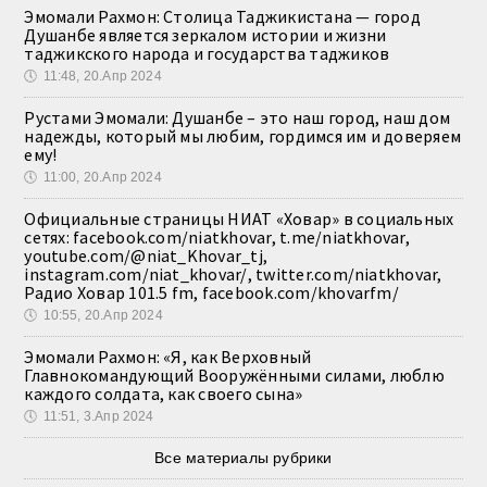
Эмомали Рахмон: Столица Таджикистана — город
Душанбе является зеркалом истории и жизни
таджикского народа и государства таджиков
🕔
11:48, 20.Апр 2024
Рустами Эмомали: Душанбе – это наш город, наш дом
надежды, который мы любим, гордимся им и доверяем
ему!
🕔
11:00, 20.Апр 2024
Официальные страницы НИАТ «Ховар» в социальных
сетях: facebook.com/niatkhovar, t.me/niatkhovar,
youtube.com/@niat_Khovar_tj,
instagram.com/niat_khovar/, twitter.com/niatkhovar,
Радио Ховар 101.5 fm, facebook.com/khovarfm/
🕔
10:55, 20.Апр 2024
Эмомали Рахмон: «Я, как Верховный
Главнокомандующий Вооружёнными силами, люблю
каждого солдата, как своего сына»
🕔
11:51, 3.Апр 2024
Все материалы рубрики