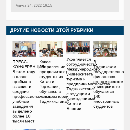
Август 24, 2022 16:15
ДРУГИЕ НОВОСТИ ЭТОЙ РУБРИКИ
Укрепляется
ПРЕСС-
В
Какое
сотрудничество
КОНФЕРЕНЦИЯ.
Таджикском
направление
Международного
В этом году
государственном
предпочитают
университета
в плане
финансово-
студенты из
туризма и
приёма в
экономическом
Китая и
предпринимательства
высшие и
университете
Германии,
Таджикистана
средние
обучаются
обучаясь в
с ведущими
профессиональные
140
консерватории
учреждениями
учебные
иностранных
Таджикистана?
Китая и
заведения
студентов
Японии
выделено
более 10
тысяч мест