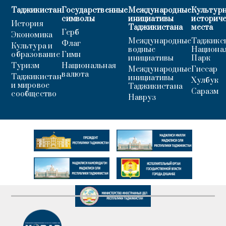
Таджикистан
Государственные
Международные
Культурн
символы
инициативы
историч
История
Таджикистана
места
Герб
Экономика
Международные
Таджикс
Флаг
Культура и
водные
Национа
образование
Гимн
инициативы
Парк
Туризм
Национальная
Международные
Гиссар
валюта
Таджикистан
инициативы
Хулбук
и мировое
Таджикистана
Саразм
сообщество
Навруз