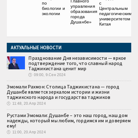
Главного
по
с
управления
биологии и
Центральным
образования
экологии
педагогическим
города
университетом
Душанбе»
Китая
АКТУАЛЬНЫЕ НОВОСТИ
Празднование Дня независимости — яркое
подтверждение того, что славный народ
Таджикистана ценит мир
🕔
09:00, 9.Сен 2024
Эмомали Рахмон: Столица Таджикистана — город
Душанбе является зеркалом истории и жизни
таджикского народа и государства таджиков
🕔
11:48, 20.Апр 2024
Рустами Эмомали: Душанбе – это наш город, наш дом
надежды, который мы любим, гордимся им и доверяем
ему!
🕔
11:00, 20.Апр 2024