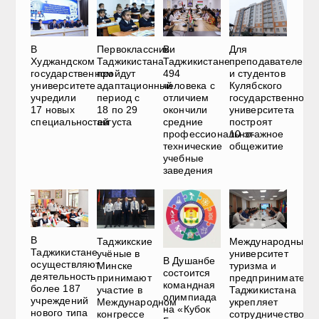
В
В
Для
Первоклассники
Худжандском
Таджикистане
преподавателей
Таджикистана
государственном
494
и студентов
пройдут
университете
человека с
Кулябского
адаптационный
учредили
отличием
государственного
период с
17 новых
окончили
университета
18 по 29
специальностей
средние
построят
августа
профессионально-
10-этажное
технические
общежитие
учебные
заведения
В
Таджикские
Международный
Таджикистане
учёные в
университет
В Душанбе
осуществляют
Минске
туризма и
состоится
деятельность
принимают
предприниматель
командная
более 187
участие в
Таджикистана
олимпиада
учреждений
Международном
укрепляет
на «Кубок
нового типа
конгрессе
сотрудничество