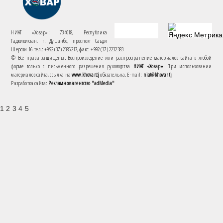
НИАТ «Ховар»: 734018, Республика
Таджикистан, г. Душанбе, проспект Саъди
Шерози 16. тел.: +992 (37) 2385217, факс: +992 (37) 2232383
© Все права защищены. Воспроизведение или распространение материалов сайта в любой
форме только с письменного разрешения руководства
НИАТ «Ховар»
. При использовании
материалов сайта, ссылка на
www.khovar.tj
обязательна. E-mail:
niat@khovar.tj
Разработка сайта:
Рекламное агентство "adMedia"
1 2 3 4 5