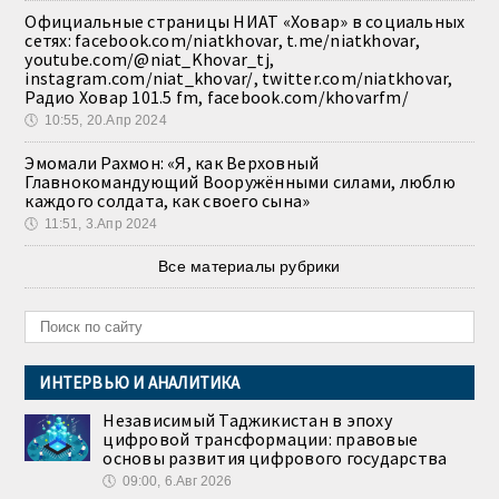
Официальные страницы НИАТ «Ховар» в социальных
сетях: facebook.com/niatkhovar, t.me/niatkhovar,
youtube.com/@niat_Khovar_tj,
instagram.com/niat_khovar/, twitter.com/niatkhovar,
Радио Ховар 101.5 fm, facebook.com/khovarfm/
🕔
10:55, 20.Апр 2024
Эмомали Рахмон: «Я, как Верховный
Главнокомандующий Вооружёнными силами, люблю
каждого солдата, как своего сына»
🕔
11:51, 3.Апр 2024
Все материалы рубрики
ИНТЕРВЬЮ И АНАЛИТИКА
Независимый Таджикистан в эпоху
цифровой трансформации: правовые
основы развития цифрового государства
🕔
09:00, 6.Авг 2026