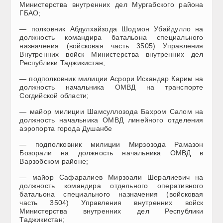
Министерства внутренних дел Мургабского района
ГБАО;
— полковник Абдулхайзода Шодмон Убайдулло на
должность командира батальона специального
назначения (войсковая часть 3505) Управления
Внутренних войск Министерства внутренних дел
Республики Таджикистан;
— подполковник милиции Асрори Искандар Карим на
должность начальника ОМВД на транспорте
Согдийской области;
— майор милиции Шамсуллозода Бахром Салом на
должность начальника ОМВД линейного отделения
аэропорта города Душанбе
— подполковник милиции Мирзозода Рамазон
Бозорали на должность начальника ОМВД в
Варзобском районе;
— майор Сафаралиев Мирзоали Шералиевич на
должность командира отдельного оперативного
батальона специального назначения (войсковая
часть 3504) Управления внутренних войск
Министерства внутренних дел Республики
Таджикистан;