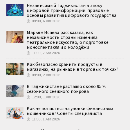
Независимый Таджикистан в эпоху
цифровой трансформации: правовые
основы развития цифрового государства
🕔
09:00, 6.Авг 2026
Марьям Исаева рассказала, как
независимость страны изменила
театральное искусство, о подготовке
моноспектакля и о молодёжи
🕔
11:00, 2.Авг 2026
Как безопасно хранить продукты в
магазинах, на рынках и в торговых точках?
🕔
09:00, 2.Авг 2026
В Таджикистане растаяло около 95 %
сезонного снежного покрова
🕔
12:00, 1.Авг 2026
Как не попасться на уловки финансовых
мошенников? Советы специалиста
🕔
11:00, 1.Авг 2026