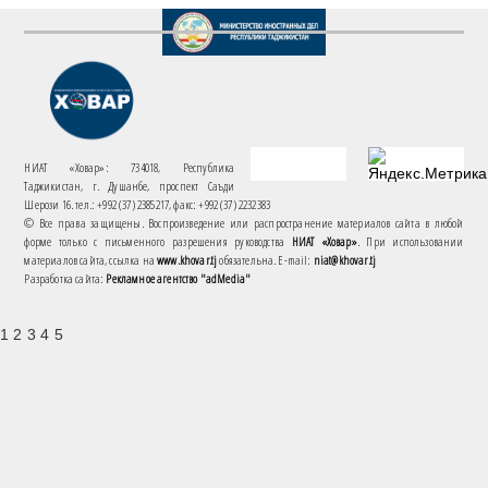
НИАТ «Ховар»: 734018, Республика
Таджикистан, г. Душанбе, проспект Саъди
Шерози 16. тел.: +992 (37) 2385217, факс: +992 (37) 2232383
© Все права защищены. Воспроизведение или распространение материалов сайта в любой
форме только с письменного разрешения руководства
НИАТ «Ховар»
. При использовании
материалов сайта, ссылка на
www.khovar.tj
обязательна. E-mail:
niat@khovar.tj
Разработка сайта:
Рекламное агентство "adMedia"
1 2 3 4 5