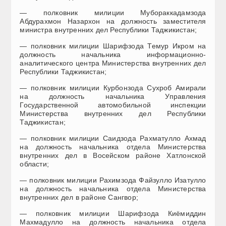
— полковник милиции Мубораккадамзода
Абдурахмон Назархон на должность заместителя
министра внутренних дел Республики Таджикистан;
— полковник милиции Шарифзода Темур Икром на
должность начальника информационно-
аналитического центра Министерства внутренних дел
Республики Таджикистан;
— полковник милиции Курбонзода Сухроб Амирали
на должность начальника Управления
Государственной автомобильной инспекции
Министерства внутренних дел Республики
Таджикистан;
— полковник милиции Саидзода Рахматулло Ахмад
на должность начальника отдела Министерства
внутренних дел в Восейском районе Хатлонской
области;
— полковник милиции Рахимзода Файзулло Изатулло
на должность начальника отдела Министерства
внутренних дел в районе Сангвор;
— полковник милиции Шарифзода Киёмиддин
Махмадулло на должность начальника отдела