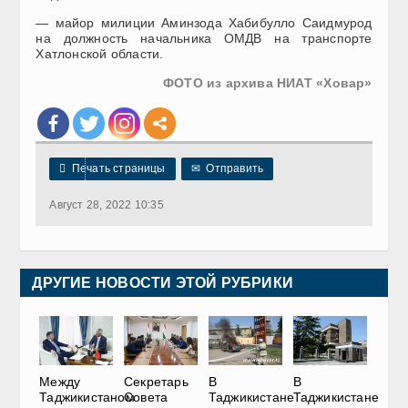
— майор милиции Аминзода Хабибулло Саидмурод
на должность начальника ОМДВ на транспорте
Хатлонской области.
ФОТО из архива НИАТ «Ховар»

Печать страницы
✉
Отправить
Август 28, 2022 10:35
ДРУГИЕ НОВОСТИ ЭТОЙ РУБРИКИ
Между
Секретарь
В
В
Таджикистаном
Совета
Таджикистане
Таджикистане