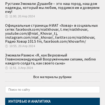
Рустами Эмомали: Душанбе – это наш город, наш дом
надежды, который мы любим, гордимся им и доверяем
ему!
🕔
11:00, 20.Апр 2024
Официальные страницы НИАТ «Ховар» в социальных
сетях: facebook.com/niatkhovar, t.me/niatkhovar,
youtube.com/@niat_Khovar_tj,
instagram.com/niat_khovar/, twitter.com/niatkhovar,
Радио Ховар 101.5 fm, facebook.com/khovarfm/
🕔
10:55, 20.Апр 2024
Эмомали Рахмон: «Я, как Верховный
Главнокомандующий Вооружёнными силами, люблю
каждого солдата, как своего сына»
🕔
11:51, 3.Апр 2024
Все материалы рубрики
ИНТЕРВЬЮ И АНАЛИТИКА