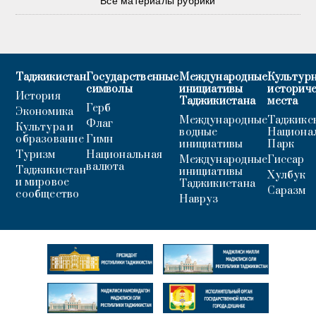
Все материалы рубрики
Таджикистан
Государственные
Международные
Культурн
символы
инициативы
историч
История
Таджикистана
места
Герб
Экономика
Международные
Таджикс
Флаг
Культура и
водные
Национа
образование
Гимн
инициативы
Парк
Туризм
Национальная
Международные
Гиссар
валюта
Таджикистан
инициативы
Хулбук
и мировое
Таджикистана
Саразм
сообщество
Навруз