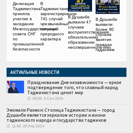
Делегация
В
Таджикистана
Таджикистане
приняла
зарегистрировали
В Душанбе
участие в
741 случай
В Душанбе
выявили 47
заседании
чрезвычайных
выявили
случаев
Межгосударственного
ситуаций
более 90
воспрепятствования
совета СНГ
природного
случаев
обязательному
по
характера
занятия
образованию
промышленной
граждан
несовершеннолетних
безопасности
гаданием
АКТУАЛЬНЫЕ НОВОСТИ
Празднование Дня независимости — яркое
подтверждение того, что славный народ
Таджикистана ценит мир
🕔
09:00, 9.Сен 2024
Эмомали Рахмон: Столица Таджикистана — город
Душанбе является зеркалом истории и жизни
таджикского народа и государства таджиков
🕔
11:48, 20.Апр 2024