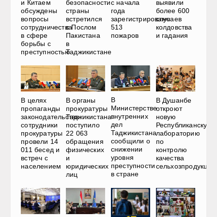
и Китаем
безопасности
с начала
выявили
обсуждены
страны
года
более 600
вопросы
встретился
зарегистрировано
случаев
сотрудничества
с Послом
513
колдовства
в сфере
Пакистана
пожаров
и гадания
борьбы с
в
преступностью
Таджикистане
В
В целях
В органы
В Душанбе
Министерстве
пропаганды
прокуратуры
откроют
внутренних
законодательства
Таджикистана
новую
дел
сотрудники
поступило
Республиканскую
Таджикистана
прокуратуры
22 063
лабораторию
сообщили о
провели 14
обращения
по
снижении
011 бесед и
физических
контролю
уровня
встреч с
и
качества
преступности
населением
юридических
сельхозпродукции
в стране
лиц