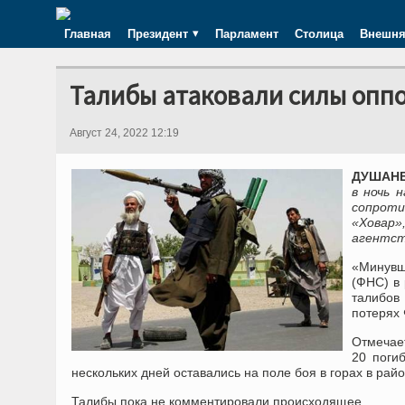
Главная
Президент
Парламент
Столица
Внешня
Талибы атаковали силы опп
Август 24, 2022 12:19
ДУШАНБЕ
в ночь 
сопрот
«Ховар
агентст
«Минувш
(ФНС) в
талибов
потерях
Отмечает
20 поги
нескольких дней оставались на поле боя в горах в рай
Талибы пока не комментировали происходящее.