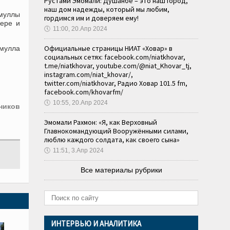
Рустами Эмомали: Душанбе – это наш город,
наш дом надежды, который мы любим,
 муллы
гордимся им и доверяем ему!
ере и
🕔
11:00, 20.Апр 2024
Официальные страницы НИАТ «Ховар» в
 мулла
социальных сетях: facebook.com/niatkhovar,
t.me/niatkhovar, youtube.com/@niat_Khovar_tj,
instagram.com/niat_khovar/,
twitter.com/niatkhovar, Радио Ховар 101.5 fm,
facebook.com/khovarfm/
🕔
10:55, 20.Апр 2024
ников
Эмомали Рахмон: «Я, как Верховный
Главнокомандующий Вооружёнными силами,
люблю каждого солдата, как своего сына»
🕔
11:51, 3.Апр 2024
Все материалы рубрики
ИНТЕРВЬЮ И АНАЛИТИКА