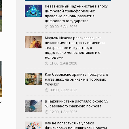
Независимый Таджикистан в эпоху
цифровой трансформации:
правовые основы развития
цифрового государства
🕔
09:00, 6.Авг 2026
Марьям Исаева рассказала, как
независимость страны изменила
театральное искусство, о
подготовке моноспектакля и о
молодёжи
🕔
11:00, 2.Авг 2026
Как безопасно хранить продукты в
магазинах, на рынках и в торговых
точках?
🕔
09:00, 2.Авг 2026
В Таджикистане растаяло около 95
х
% сезонного снежного покрова
🕔
12:00, 1.Авг 2026
Как не попасться на уловки
финансовых мошенников? Советы