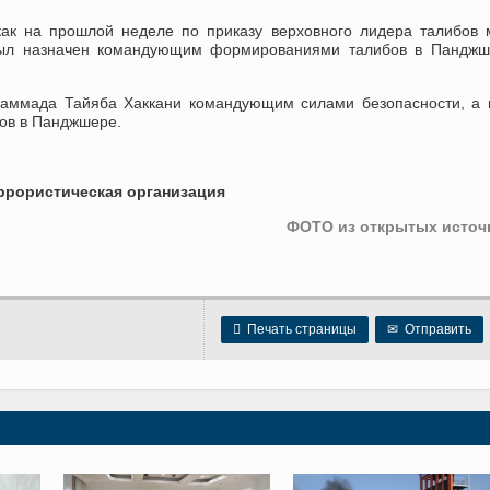
 как на прошлой неделе по приказу верховного лидера талибов
был назначен командующим формированиями талибов в Панджш
хаммада Тайяба Хаккани командующим силами безопасности, а
ов в Панджшере.
еррористическая организация
ФОТО из открытых источ

Печать страницы
✉
Отправить