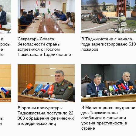
 и
Секретарь Совета
В Таджикистане с начала
просы
безопасности страны
года зарегистрировано 513
ре
встретился с Послом
пожаров
ью
Пакистана в Таджикистане
В Министерстве внутренни
В органы прокуратуры
дел Таджикистана
Таджикистана поступило 22
сообщили о снижении
ры
063 обращения физических
уровня преступности в
и
и юридических лиц
стране