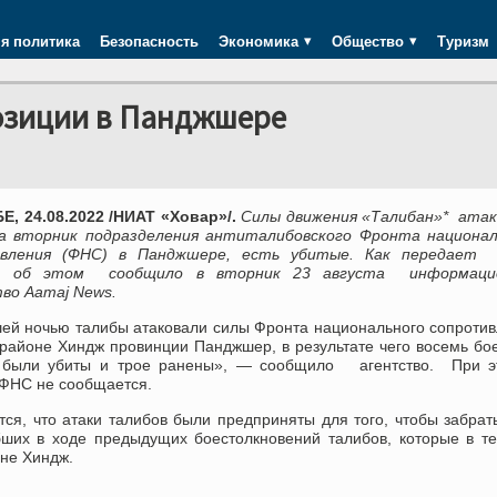
я политика
Безопасность
Экономика
Общество
Туризм
озиции в Панджшере
, 24.08.2022 /НИАТ «Ховар»/.
Силы движения «Талибан»* атак
на вторник подразделения антиталибовского Фронта национал
ивления (ФНС) в Панджшере, есть убитые. Как передает
», об этом сообщило в вторник 23 августа информаци
во Aamaj News.
ей ночью талибы атаковали силы Фронта национального сопроти
 районе Хиндж провинции Панджшер, в результате чего восемь бо
 были убиты и трое ранены», — сообщило агентство. При э
 ФНС не сообщается.
ся, что атаки талибов были предприняты для того, чтобы забрат
бших в ходе предыдущих боестолкновений талибов, которые в т
оне Хиндж.