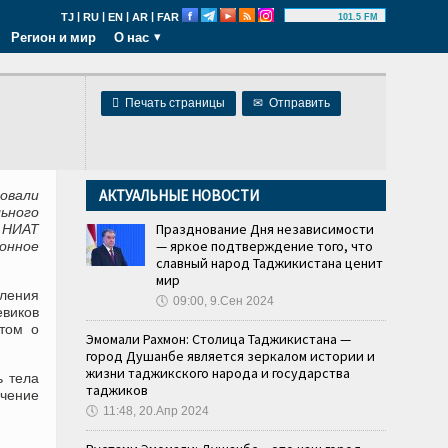
|
|
|
|
TJ
RU
EN
AR
FAR
101.5 FM
Регион и мир
О нас

Печать страницы
✉
Отправить
АКТУАЛЬНЫЕ НОВОСТИ
овали
ьного
Празднование Дня независимости
 НИАТ
— яркое подтверждение того, что
онное
славный народ Таджикистана ценит
мир
вления
🕔
09:00, 9.Сен 2024
евиков
том о
Эмомали Рахмон: Столица Таджикистана —
город Душанбе является зеркалом истории и
жизни таджикского народа и государства
ь тела
таджиков
ечение
🕔
11:48, 20.Апр 2024