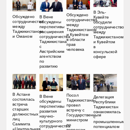
В Эль-
Обсуждено
Обсуждено
В Вене
Кувейте
сотрудничество
сотрудничество
обсуждены
обсудили
между
между
перспективы
сотрудничество
Таджикистаном
Таджикистаном
расширения
между
и Кувейтом
и Оманом
сотрудничества
Таджикистаном
в области
Таджикистана
и Кувейтом
прав
с
в
человека
Австрийским
консульской
агентством
сфере
по
развитию
В Астане
Посол
В Вене
Делегация
состоялась
Таджикистана
обсуждены
Республики
встреча
провел
перспективы
Таджикистан
старших
встречу с
развития
ознакомилась
должностных
Государственным
научно-
с
лиц
министром
культурного
промышленным
Саммита
по
сотрудничества
потенциалом
«Центральная
вопросам