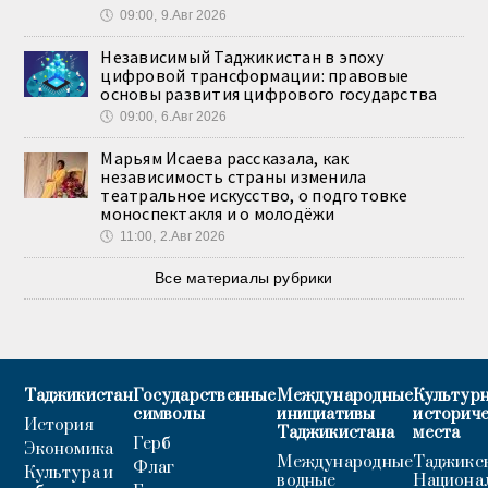
🕔
09:00, 9.Авг 2026
Независимый Таджикистан в эпоху
цифровой трансформации: правовые
основы развития цифрового государства
🕔
09:00, 6.Авг 2026
Марьям Исаева рассказала, как
независимость страны изменила
театральное искусство, о подготовке
моноспектакля и о молодёжи
🕔
11:00, 2.Авг 2026
Все материалы рубрики
Таджикистан
Государственные
Международные
Культурн
символы
инициативы
историч
История
Таджикистана
места
Герб
Экономика
Международные
Таджикс
Флаг
Культура и
водные
Национа