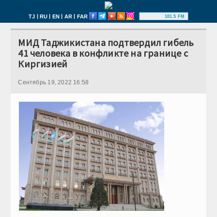
|
|
|
|
TJ
RU
EN
AR
FAR
101.5 FM
МИД Таджикистана подтвердил гибель
41 человека в конфликте на границе с
Киргизией
Сентябрь 19, 2022 16:58