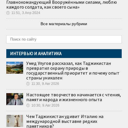
Главнокомандующий Вооружёнными силами, люблю
каждого солдата, как своего сына»
🕔
11:51, 3.Апр 2024
Все материалы рубрики
ИНТЕРВЬЮ И АНАЛИТИКА
Умед Улугов рассказал, как Таджикистан
превратил охрану природы в
государственный приоритет и почему опыт
страны уникален
🕔
11:30, 9.Авг 2026
Настоящее творчество начинается с чтения,
памяти народа и жизненного опыта
🕔
10:30, 9.Авг 2026
Чем Таджикистан удивит Италию на
международной выставке редких
памятников?