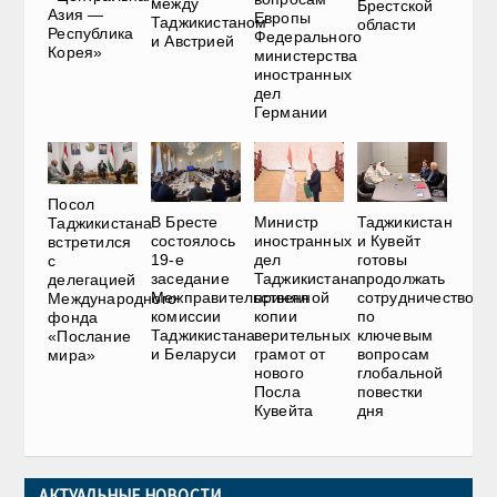
между
Брестской
Азия —
Европы
Таджикистаном
области
Республика
Федерального
и Австрией
Корея»
министерства
иностранных
дел
Германии
Посол
В Бресте
Министр
Таджикистан
Таджикистана
состоялось
иностранных
и Кувейт
встретился
19-е
дел
готовы
с
заседание
Таджикистана
продолжать
делегацией
Межправительственной
принял
сотрудничество
Международного
комиссии
копии
по
фонда
Таджикистана
верительных
ключевым
«Послание
и Беларуси
грамот от
вопросам
мира»
нового
глобальной
Посла
повестки
Кувейта
дня
АКТУАЛЬНЫЕ НОВОСТИ