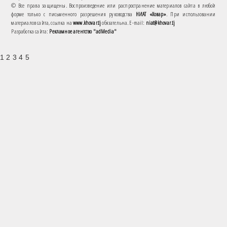
© Все права защищены. Воспроизведение или распространение материалов сайта в любой
форме только с письменного разрешения руководства
НИАТ «Ховар»
. При использовании
материалов сайта, ссылка на
www.khovar.tj
обязательна. E-mail:
niat@khovar.tj
Разработка сайта:
Рекламное агентство "adMedia"
1 2 3 4 5