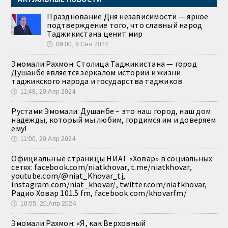
Празднование Дня независимости — яркое
подтверждение того, что славный народ
Таджикистана ценит мир
🕔
09:00, 9.Сен 2024
Эмомали Рахмон: Столица Таджикистана — город
Душанбе является зеркалом истории и жизни
таджикского народа и государства таджиков
🕔
11:48, 20.Апр 2024
Рустами Эмомали: Душанбе – это наш город, наш дом
надежды, который мы любим, гордимся им и доверяем
ему!
🕔
11:00, 20.Апр 2024
Официальные страницы НИАТ «Ховар» в социальных
сетях: facebook.com/niatkhovar, t.me/niatkhovar,
youtube.com/@niat_Khovar_tj,
instagram.com/niat_khovar/, twitter.com/niatkhovar,
Радио Ховар 101.5 fm, facebook.com/khovarfm/
🕔
10:55, 20.Апр 2024
Эмомали Рахмон: «Я, как Верховный