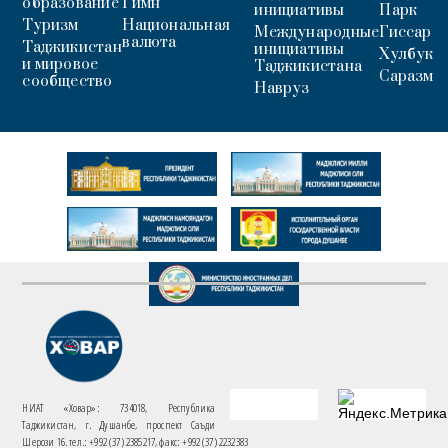
образование
Гимн
инициативы
Парк
Туризм
Национальная
Международные
Гиссар
валюта
Таджикистан
инициативы
Хулбук
и мировое
Таджикистана
Саразм
сообщество
Навруз
НИАТ «Ховар»: 734018, Республика
Таджикистан, г. Душанбе, проспект Саъди
Шерози 16. тел.: +992 (37) 2385217, факс: +992 (37) 2232383