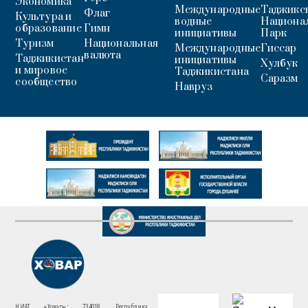
Экономика
Международные
Таджикс
Флаг
Культура и
водные
Национа
образование
Гимн
инициативы
Парк
Туризм
Национальная
Международные
Гиссар
валюта
Таджикистан
инициативы
Хулбук
и мировое
Таджикистана
Саразм
сообщество
Навруз
НИАТ «Ховар»: 734018, Республика