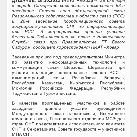
ДУШАНБЕ, 28.10.2022 /НИАТ «Ховар»/
.
25 октября
в городе Самарканд состоялось совместное 58-е
заседание Совета глав администраций связи
Регионального содружества в области связи (РСС)
и 28-е заседание Координационного совета
государств-участников СНГ по информатизации
при РСС. В мероприятиях приняла участие
делегация Таджикистана во главе с Начальником
Службы связи при Правительстве РТ Бегом
Сабуром, сообщает корреспондент НИАТ «Ховар».
Заседание прошло под председательством Министра
по развитию информационных технологий и
коммуникаций связи Шерзода Шерматова при
участии делегации полноправных членов РСС –
администраций связи Республики Беларусь,
Республики Казахстан, Кыргызской Республики,
Монголии, Российской Федерации, Республики
Таджикистан и Туркменистана.
В качестве приглашенных участников в работе
заседания приняли участие руководители
Международного союза электросвязи, Всемирного
почтового союза, Регионального отделения МСЭ для
стран СНГ, представители Исполнительного комитета
СНГ и Секретариата Совета государств – участников
МПА СНГ.