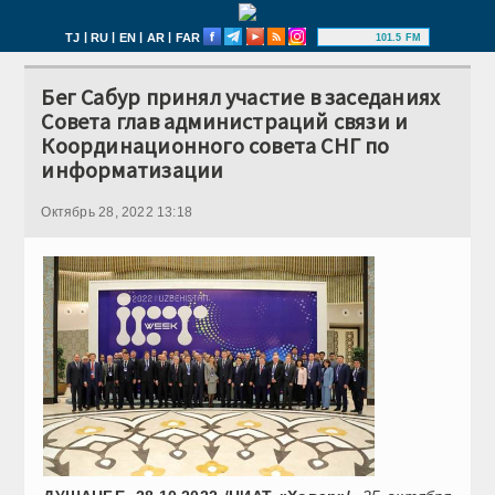
|
|
|
|
TJ
RU
EN
AR
FAR
101.5 FM
Бег Сабур принял участие в заседаниях
Совета глав администраций связи и
Координационного совета СНГ по
информатизации
Октябрь 28, 2022 13:18