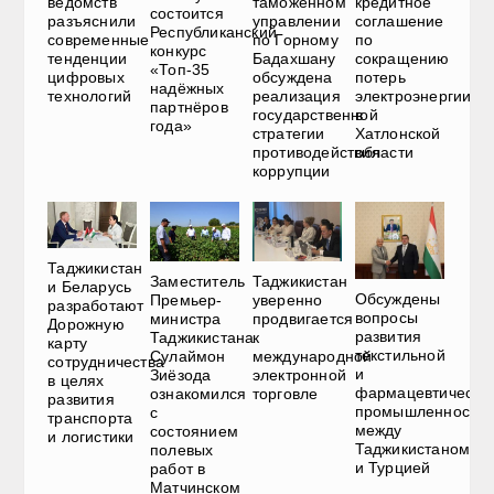
ведомств
таможенном
кредитное
состоится
разъяснили
управлении
соглашение
Республиканский
современные
по Горному
по
конкурс
тенденции
Бадахшану
сокращению
«Топ-35
цифровых
обсуждена
потерь
надёжных
технологий
реализация
электроэнергии
партнёров
государственной
в
года»
стратегии
Хатлонской
противодействия
области
коррупции
Таджикистан
Таджикистан
Заместитель
и Беларусь
Обсуждены
уверенно
Премьер-
разработают
вопросы
продвигается
министра
Дорожную
развития
к
Таджикистана
карту
текстильной
международной
Сулаймон
сотрудничества
и
электронной
Зиёзода
в целях
фармацевтическо
торговле
ознакомился
развития
промышленности
с
транспорта
между
состоянием
и логистики
Таджикистаном
полевых
и Турцией
работ в
Матчинском