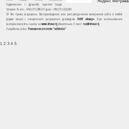
Таджикистан, г. Душанбе, проспект Саъди
Шерози 16. тел.: +992 (37) 2385217, факс: +992 (37) 2232383
© Все права защищены. Воспроизведение или распространение материалов сайта в любой
форме только с письменного разрешения руководства
НИАТ «Ховар»
. При использовании
материалов сайта, ссылка на
www.khovar.tj
обязательна. E-mail:
niat@khovar.tj
Разработка сайта:
Рекламное агентство "adMedia"
1 2 3 4 5