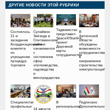
ДРУГИЕ НОВОСТИ ЭТОЙ РУБРИКИ
Таджикистан
Состоялось
Сулаймон
В
представил
21-е
Зиёзода в
Хатлонской
SpaceX/Starlink
заседание
Спитаменском
области
проект
Координационного
районе
обсуждены
Дорожной
комитета
ознакомился
возможности
карты
по
с
сотрудничества
сотрудничества
упрощению
состоянием
в
процедур
сфер
направлении
торговли
хлопководства,
строительства
садоводства
электростанций
и
виноградарства
Специалистам
В
Подписано
профильных
региональном
Дополнительное
14 августа