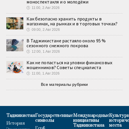
моноспектакля и о молодёжи
🕔
11:00, 2.Авг 2026
Как безопасно хранить продукты в
магазинах, на рынках и в торговых точках?
🕔
09:00, 2.Авг 2026
В Таджикистане растаяло около 95 %
сезонного снежного покрова
🕔
12:00, 1.Авг 2026
Как не попасться на уловки финансовых
мошенников? Советы специалиста
🕔
11:00, 1.Авг 2026
Все материалы рубрики
Таджикистан
Государственные
Международные
Культурн
символы
инициативы
историч
История
Таджикистана
места
Герб