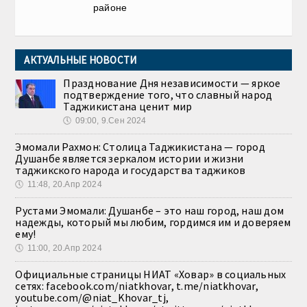
районе
АКТУАЛЬНЫЕ НОВОСТИ
Празднование Дня независимости — яркое
подтверждение того, что славный народ
Таджикистана ценит мир
🕔
09:00, 9.Сен 2024
Эмомали Рахмон: Столица Таджикистана — город
Душанбе является зеркалом истории и жизни
таджикского народа и государства таджиков
🕔
11:48, 20.Апр 2024
Рустами Эмомали: Душанбе – это наш город, наш дом
надежды, который мы любим, гордимся им и доверяем
ему!
🕔
11:00, 20.Апр 2024
Официальные страницы НИАТ «Ховар» в социальных
сетях: facebook.com/niatkhovar, t.me/niatkhovar,
youtube.com/@niat_Khovar_tj,