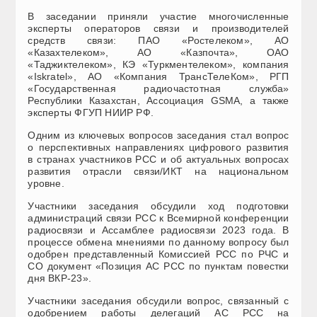
В заседании приняли участие многочисленные
эксперты операторов связи и производителей
средств связи: ПАО «Ростелеком», АО
«Казахтелеком», АО «Казпочта», ОАО
«Таджиктелеком», КЭ «Туркментелеком», компания
«Iskratel», АО «Компания ТрансТелеКом», РГП
«Государственная радиочастотная служба»
Республики Казахстан, Ассоциация GSMA, а также
эксперты ФГУП НИИР РФ.
Одним из ключевых вопросов заседания стал вопрос
о перспективных направлениях цифрового развития
в странах участников РСС и об актуальных вопросах
развития отрасли связи/ИКТ на национальном
уровне.
Участники заседания обсудили ход подготовки
администраций связи РСС к Всемирной конференции
радиосвязи и Ассамблее радиосвязи 2023 года. В
процессе обмена мнениями по данному вопросу был
одобрен представленный Комиссией РСС по РЧС и
СО документ «Позиция АС РСС по пунктам повестки
дня ВКР-23».
Участники заседания обсудили вопрос, связанный с
одобрением работы делегаций АС РСС на