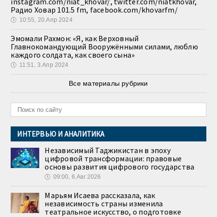
instagram.com/niat_khovar/, twitter.com/niatkhovar,
Радио Ховар 101.5 fm, facebook.com/khovarfm/
🕔
10:55, 20.Апр 2024
Эмомали Рахмон: «Я, как Верховный
Главнокомандующий Вооружёнными силами, люблю
каждого солдата, как своего сына»
🕔
11:51, 3.Апр 2024
Все материалы рубрики
ИНТЕРВЬЮ И АНАЛИТИКА
Независимый Таджикистан в эпоху
цифровой трансформации: правовые
основы развития цифрового государства
🕔
09:00, 6.Авг 2026
Марьям Исаева рассказала, как
независимость страны изменила
театральное искусство, о подготовке