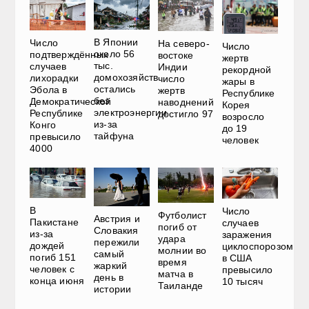
В Японии
Число
На северо-
Число
около 56
подтверждённых
востоке
жертв
тыс.
случаев
Индии
рекордной
домохозяйств
лихорадки
число
жары в
остались
Эбола в
жертв
Республике
без
Демократической
наводнений
Корея
электроэнергии
Республике
достигло 97
возросло
из-за
Конго
до 19
тайфуна
превысило
человек
4000
В
Число
Футболист
Австрия и
Пакистане
случаев
погиб от
Словакия
из-за
заражения
удара
пережили
дождей
циклоспорозом
молнии во
самый
погиб 151
в США
время
жаркий
человек с
превысило
матча в
день в
конца июня
10 тысяч
Таиланде
истории