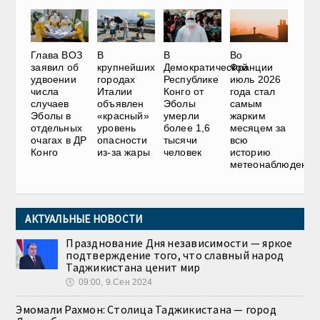
Глава ВОЗ
В
В
Во
заявил об
крупнейших
Демократической
Франции
удвоении
городах
Республике
июль 2026
числа
Италии
Конго от
года стал
случаев
объявлен
Эболы
самым
Эболы в
«красный»
умерли
жарким
отдельных
уровень
более 1,6
месяцем за
очагах в ДР
опасности
тысячи
всю
Конго
из-за жары
человек
историю
метеонаблюдений
АКТУАЛЬНЫЕ НОВОСТИ
Празднование Дня независимости — яркое
подтверждение того, что славный народ
Таджикистана ценит мир
🕔
09:00, 9.Сен 2024
Эмомали Рахмон: Столица Таджикистана — город