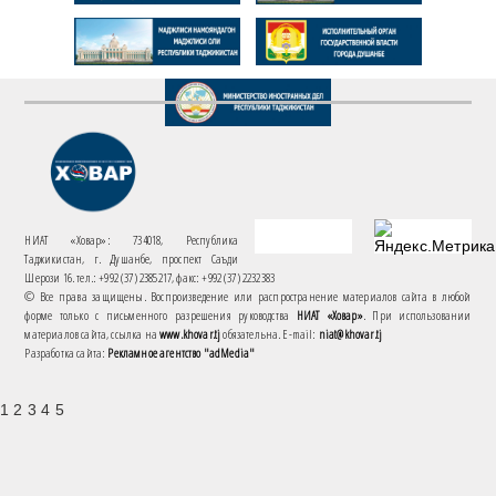
НИАТ «Ховар»: 734018, Республика
Таджикистан, г. Душанбе, проспект Саъди
Шерози 16. тел.: +992 (37) 2385217, факс: +992 (37) 2232383
© Все права защищены. Воспроизведение или распространение материалов сайта в любой
форме только с письменного разрешения руководства
НИАТ «Ховар»
. При использовании
материалов сайта, ссылка на
www.khovar.tj
обязательна. E-mail:
niat@khovar.tj
Разработка сайта:
Рекламное агентство "adMedia"
1 2 3 4 5