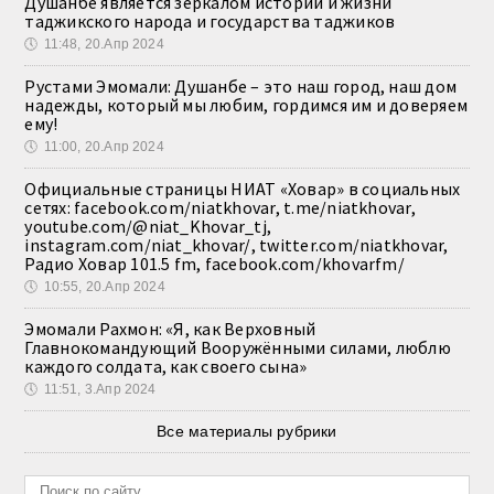
Душанбе является зеркалом истории и жизни
таджикского народа и государства таджиков
🕔
11:48, 20.Апр 2024
Рустами Эмомали: Душанбе – это наш город, наш дом
надежды, который мы любим, гордимся им и доверяем
ему!
🕔
11:00, 20.Апр 2024
Официальные страницы НИАТ «Ховар» в социальных
сетях: facebook.com/niatkhovar, t.me/niatkhovar,
youtube.com/@niat_Khovar_tj,
instagram.com/niat_khovar/, twitter.com/niatkhovar,
Радио Ховар 101.5 fm, facebook.com/khovarfm/
🕔
10:55, 20.Апр 2024
Эмомали Рахмон: «Я, как Верховный
Главнокомандующий Вооружёнными силами, люблю
каждого солдата, как своего сына»
🕔
11:51, 3.Апр 2024
Все материалы рубрики