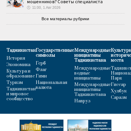
мошенников? Советы специалиста
🕔
11:00, 1.Авг 2026
Все материалы рубрики
Таджикистан
Государственные
Международные
Культурн
символы
инициативы
историч
История
Таджикистана
места
Герб
Экономика
Международные
Таджикс
Флаг
Культура и
водные
Национа
образование
Гимн
инициативы
Парк
Туризм
Национальная
Международные
Гиссар
валюта
Таджикистан
инициативы
Хулбук
и мировое
Таджикистана
Саразм
сообщество
Навруз