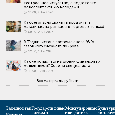
театральное искусство, о подготовке
моноспектакля и о молодёжи
🕔
11:00, 2.Авг 2026
Как безопасно хранить продукты в
магазинах, на рынках и в торговых точках?
🕔
09:00, 2.Авг 2026
В Таджикистане растаяло около 95 %
сезонного снежного покрова
🕔
12:00, 1.Авг 2026
Как не попасться на уловки финансовых
мошенников? Советы специалиста
🕔
11:00, 1.Авг 2026
Все материалы рубрики
Таджикистан
Государственные
Международные
Культурн
символы
инициативы
историч