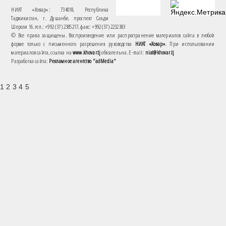
НИАТ «Ховар»: 734018, Республика
Таджикистан, г. Душанбе, проспект Саъди
Шерози 16. тел.: +992 (37) 2385217, факс: +992 (37) 2232383
© Все права защищены. Воспроизведение или распространение материалов сайта в любой
форме только с письменного разрешения руководства
НИАТ «Ховар»
. При использовании
материалов сайта, ссылка на
www.khovar.tj
обязательна. E-mail:
niat@khovar.tj
Разработка сайта:
Рекламное агентство "adMedia"
1 2 3 4 5