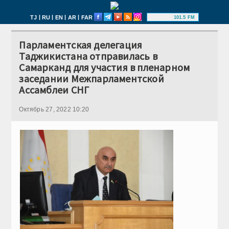
|
|
|
|
TJ
RU
EN
AR
FAR
101.5 FM
Парламентская делегация
Таджикистана отправилась в
Самарканд для участия в пленарном
заседании Межпарламентской
Ассамблеи СНГ
Октябрь 27, 2022 10:20