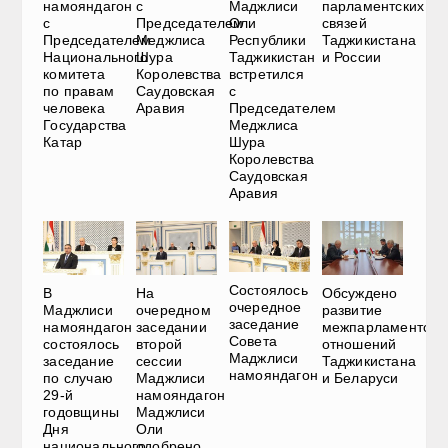
намояндагон
с
Маджлиси
парламентских
с
Председателем
Оли
связей
Председателем
Меджлиса
Республики
Таджикистана
Национального
Шура
Таджикистан
и России
комитета
Королевства
встретился
по правам
Саудовская
с
человека
Аравия
Председателем
Государства
Меджлиса
Катар
Шура
Королевства
Саудовская
Аравия
Состоялось
В
На
Обсуждено
очередное
Маджлиси
очередном
развитие
заседание
намояндагон
заседании
межпарламентски
Совета
состоялось
второй
отношений
Маджлиси
заседание
сессии
Таджикистана
намояндагон
по случаю
Маджлиси
и Беларуси
29-й
намояндагон
годовщины
Маджлиси
Дня
Оли
национального
одобрено