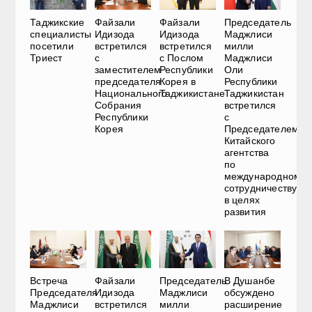
Таджикские
Файзали
Файзали
Председатель
специалисты
Идизода
Идизода
Маджлиси
посетили
встретился
встретился
милли
Триест
с
с Послом
Маджлиси
заместителем
Республики
Оли
председателя
Корея в
Республики
Национального
Таджикистане
Таджикистан
Собрания
встретился
Республики
с
Корея
Председателем
Китайского
агентства
по
международному
сотрудничеству
в целях
развития
Встреча
Файзали
Председатель
В Душанбе
Председателя
Идизода
Маджлиси
обсуждено
Маджлиси
встретился
милли
расширение