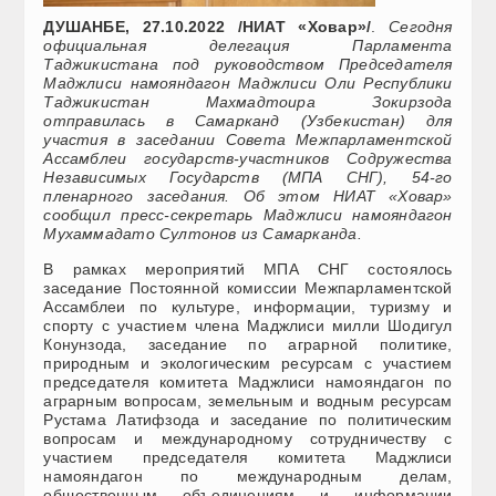
ДУШАНБЕ, 27.10.2022 /НИАТ «Ховар»/
.
Сегодня
официальная делегация Парламента
Таджикистана под руководством Председателя
Маджлиси намояндагон Маджлиси Оли Республики
Таджикистан Махмадтоира Зокирзода
отправилась в Самарканд (Узбекистан) для
участия в заседании Совета Межпарламентской
Ассамблеи государств-участников Содружества
Независимых Государств (МПА СНГ), 54-го
пленарного заседания. Об этом НИАТ «Ховар»
сообщил пресс-секретарь Маджлиси намояндагон
Мухаммадато Султонов из Самарканда.
В рамках мероприятий МПА СНГ состоялось
заседание Постоянной комиссии Межпарламентской
Ассамблеи по культуре, информации, туризму и
спорту с участием члена Маджлиси милли Шодигул
Конунзода, заседание по аграрной политике,
природным и экологическим ресурсам с участием
председателя комитета Маджлиси намояндагон по
аграрным вопросам, земельным и водным ресурсам
Рустама Латифзода и заседание по политическим
вопросам и международному сотрудничеству с
участием председателя комитета Маджлиси
намояндагон по международным делам,
общественным объединениям и информации