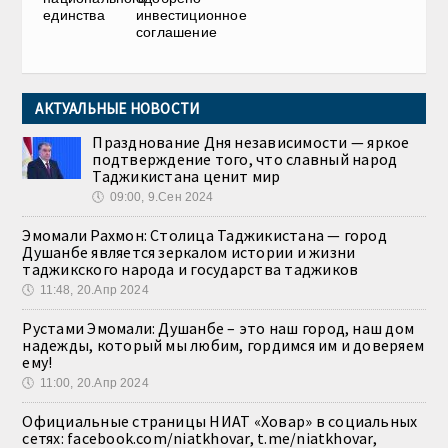
единства
инвестиционное
соглашение
АКТУАЛЬНЫЕ НОВОСТИ
Празднование Дня независимости — яркое
подтверждение того, что славный народ
Таджикистана ценит мир
🕔
09:00, 9.Сен 2024
Эмомали Рахмон: Столица Таджикистана — город
Душанбе является зеркалом истории и жизни
таджикского народа и государства таджиков
🕔
11:48, 20.Апр 2024
Рустами Эмомали: Душанбе – это наш город, наш дом
надежды, который мы любим, гордимся им и доверяем
ему!
🕔
11:00, 20.Апр 2024
Официальные страницы НИАТ «Ховар» в социальных
сетях: facebook.com/niatkhovar, t.me/niatkhovar,