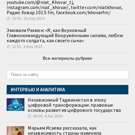
youtube.com/@niat_Khovar_tj,
instagram.com/niat_khovar/, twitter.com/niatkhovar,
Радио Ховар 101.5 fm, facebook.com/khovarfm/
🕔
10:55, 20.Апр 2024
Эмомали Рахмон: «Я, как Верховный
Главнокомандующий Вооружёнными силами, люблю
каждого солдата, как своего сына»
🕔
11:51, 3.Апр 2024
Все материалы рубрики
ИНТЕРВЬЮ И АНАЛИТИКА
Независимый Таджикистан в эпоху
цифровой трансформации: правовые
основы развития цифрового государства
🕔
09:00, 6.Авг 2026
Марьям Исаева рассказала, как
независимость страны изменила