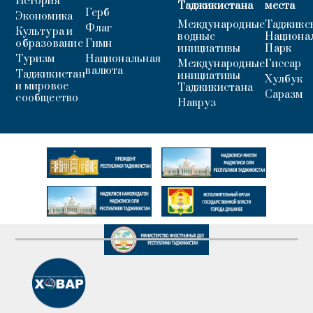
История
Таджикистана
места
Герб
Экономика
Международные
Таджикс
Флаг
Культура и
водные
Национа
образование
Гимн
инициативы
Парк
Туризм
Национальная
Международные
Гиссар
валюта
Таджикистан
инициативы
Хулбук
и мировое
Таджикистана
Саразм
сообщество
Навруз