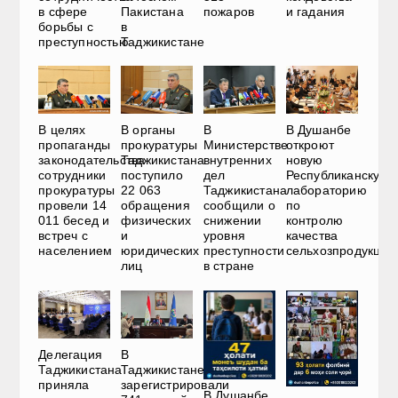
в сфере
Пакистана
пожаров
и гадания
борьбы с
в
преступностью
Таджикистане
В
В целях
В органы
В Душанбе
Министерстве
пропаганды
прокуратуры
откроют
внутренних
законодательства
Таджикистана
новую
дел
сотрудники
поступило
Республиканскую
Таджикистана
прокуратуры
22 063
лабораторию
сообщили о
провели 14
обращения
по
снижении
011 бесед и
физических
контролю
уровня
встреч с
и
качества
преступности
населением
юридических
сельхозпродукции
в стране
лиц
Делегация
В
Таджикистана
Таджикистане
приняла
зарегистрировали
В Душанбе