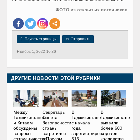
ФОТО из открытых источников

Печать страницы
✉
Отправить
Ноябрь 1, 2022 10:36
ДРУГИЕ НОВОСТИ ЭТОЙ РУБРИКИ
Между
Секретарь
В
В
Таджикистаном
Совета
Таджикистане
Таджикистане
и Китаем
безопасности
с начала
выявили
обсуждены
страны
года
более 600
вопросы
встретился
зарегистрировано
случаев
сотрудничества
с Послом
513
колдовства