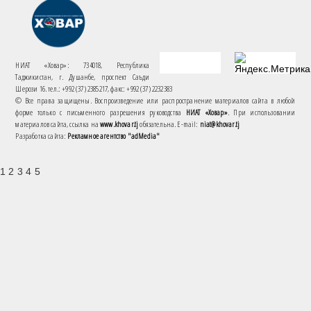
НИАТ «Ховар»: 734018, Республика
Таджикистан, г. Душанбе, проспект Саъди
Шерози 16. тел.: +992 (37) 2385217, факс: +992 (37) 2232383
© Все права защищены. Воспроизведение или распространение материалов сайта в любой
форме только с письменного разрешения руководства
НИАТ «Ховар»
. При использовании
материалов сайта, ссылка на
www.khovar.tj
обязательна. E-mail:
niat@khovar.tj
Разработка сайта:
Рекламное агентство "adMedia"
1 2 3 4 5