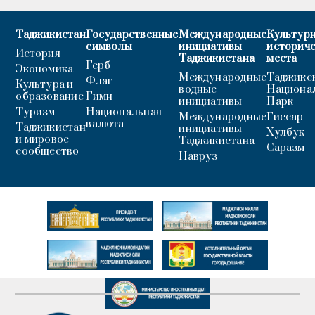
Таджикистан
Государственные
Международные
Культурн
символы
инициативы
историч
История
Таджикистана
места
Герб
Экономика
Международные
Таджикс
Флаг
Культура и
водные
Национа
образование
Гимн
инициативы
Парк
Туризм
Национальная
Международные
Гиссар
валюта
Таджикистан
инициативы
Хулбук
и мировое
Таджикистана
Саразм
сообщество
Навруз