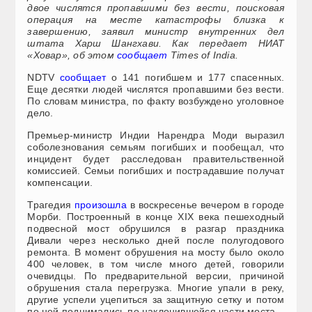
двое числятся пропавшими без вести, поисковая
операция на месте катастрофы близка к
завершению, заявил министр внутренних дел
штата Харш Шангхави. Как передает НИАТ
«Ховар», об этом
сообщает
Times of India.
NDTV
сообщает
о 141 погибшем и 177 спасенных.
Еще десятки людей числятся пропавшими без вести.
По словам министра, по факту возбуждено уголовное
дело.
Премьер-министр Индии Нарендра Моди выразил
соболезнования семьям погибших и пообещал, что
инцидент будет расследован правительственной
комиссией. Семьи погибших и пострадавшие получат
компенсации.
Трагедия
произошла
в воскресенье вечером в городе
Морби. Построенный в конце XIX века пешеходный
подвесной мост обрушился в разгар праздника
Дивали через несколько дней после полугодового
ремонта. В момент обрушения на мосту было около
400 человек, в том числе много детей, говорили
очевидцы. По предварительной версии, причиной
обрушения стала перегрузка. Многие упали в реку,
другие успели уцепиться за защитную сетку и потом
по ней поднимались по наклонившейся части моста.