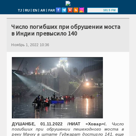
|
|
|
|
TJ
RU
EN
AR
FAR
101.5 FM
Число погибших при обрушении моста
в Индии превысило 140
Ноябрь 1, 2022 10:36
ДУШАНБЕ, 01.11.2022 /НИАТ «Ховар»/.
Число
погибших при обрушении пешеходного моста в
реку Мачху в штате Гуджарат достигло 141, еще