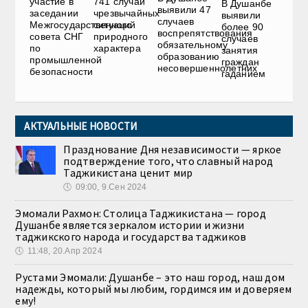
участие в
741 случай
В Душанбе
выявили 47
заседании
чрезвычайных
выявили
случаев
Межгосударственного
ситуаций
более 90
воспрепятствования
совета СНГ
природного
случаев
обязательному
по
характера
занятия
образованию
промышленной
граждан
несовершеннолетних
безопасности
гаданием
АКТУАЛЬНЫЕ НОВОСТИ
Празднование Дня независимости — яркое
подтверждение того, что славный народ
Таджикистана ценит мир
🕔
09:00, 9.Сен 2024
Эмомали Рахмон: Столица Таджикистана — город
Душанбе является зеркалом истории и жизни
таджикского народа и государства таджиков
🕔
11:48, 20.Апр 2024
Рустами Эмомали: Душанбе – это наш город, наш дом
надежды, который мы любим, гордимся им и доверяем
ему!