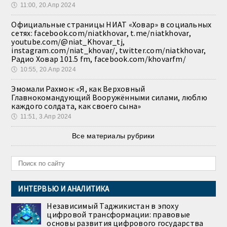
🕔
11:00, 20.Апр 2024
Официальные страницы НИАТ «Ховар» в социальных
сетях: facebook.com/niatkhovar, t.me/niatkhovar,
youtube.com/@niat_Khovar_tj,
instagram.com/niat_khovar/, twitter.com/niatkhovar,
Радио Ховар 101.5 fm, facebook.com/khovarfm/
🕔
10:55, 20.Апр 2024
Эмомали Рахмон: «Я, как Верховный
Главнокомандующий Вооружёнными силами, люблю
каждого солдата, как своего сына»
🕔
11:51, 3.Апр 2024
Все материалы рубрики
ИНТЕРВЬЮ И АНАЛИТИКА
Независимый Таджикистан в эпоху
цифровой трансформации: правовые
основы развития цифрового государства