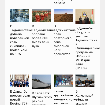
районе
В
В
В
В Душанбе
Таджикистане
Таджикистане
Таджикистане
обсудили
добыча
собрано
план
участие
поваренной
более 300
повторного
Таджикистана
соли
тысяч тонн
сева
в
снизилась
лука
выполнен
Стипендиальной
более чем
на 96
программе
на 1 %
процентов
Японии и
МВФ для
Азии
(JISPA)
Какие
В Душанбе
В
В селе Рож
крупнейшие
презентован
Хатлонской
Шугнанского
международные
новый
области
района
выставки
Boeing 737-
выдали
строится