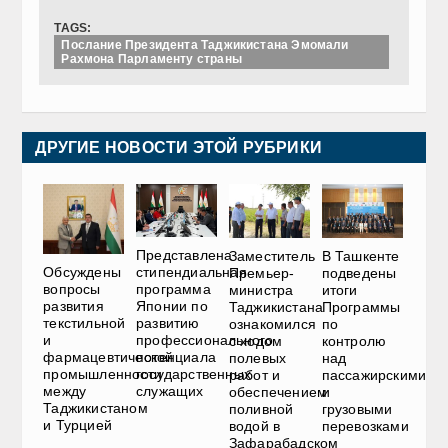
TAGS:
Послание Президента Таджикистана Эмомали
Рахмона Парламенту страны
ДРУГИЕ НОВОСТИ ЭТОЙ РУБРИКИ
Представлена
Заместитель
В Ташкенте
Обсуждены
стипендиальная
Премьер-
подведены
вопросы
программа
министра
итоги
развития
Японии по
Таджикистана
Программы
текстильной
развитию
ознакомился
по
и
профессионального
с ходом
контролю
фармацевтической
потенциала
полевых
над
промышленности
государственных
работ и
пассажирскими
между
служащих
обеспечением
и
Таджикистаном
поливной
грузовыми
и Турцией
водой в
перевозками
Зафарабадском