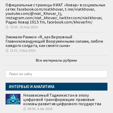
Официальные страницы НИАТ «Ховар» в социальных
сетях: facebook.com/niatkhovar, t.me/niatkhovar,
youtube.com/@niat_Khovar_tj,
instagram.com/niat_khovar/, twitter.com/niatkhovar,
Радио Ховар 101.5 fm, facebook.com/khovarfm/
🕔
10:55, 20.Апр 2024
Эмомали Рахмон: «Я, как Верховный
Главнокомандующий Вооружёнными силами, люблю
каждого солдата, как своего сына»
🕔
11:51, 3.Апр 2024
Все материалы рубрики
ИНТЕРВЬЮ И АНАЛИТИКА
Независимый Таджикистан в эпоху
цифровой трансформации: правовые
основы развития цифрового государства
🕔
09:00, 6.Авг 2026