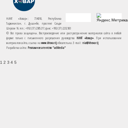
НИАТ «Ховар»: 734018, Республика
Таджикистан, г. Душанбе, проспект Саъди
Шерози 16. тел.: +992 (37) 2385217, факс: +992 (37) 2232383
© Все права защищены. Воспроизведение или распространение материалов сайта в любой
форме только с письменного разрешения руководства
НИАТ «Ховар»
. При использовании
материалов сайта, ссылка на
www.khovar.tj
обязательна. E-mail:
niat@khovar.tj
Разработка сайта:
Рекламное агентство "adMedia"
1 2 3 4 5