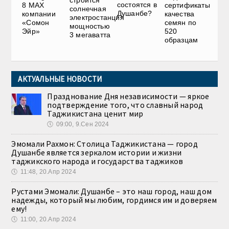
состоятся в
8 MAX
сертификаты
солнечная
Душанбе?
компании
качества
электростанция
«Сомон
семян по
мощностью
Эйр»
520
3 мегаватта
образцам
АКТУАЛЬНЫЕ НОВОСТИ
Празднование Дня независимости — яркое
подтверждение того, что славный народ
Таджикистана ценит мир
🕔
09:00, 9.Сен 2024
Эмомали Рахмон: Столица Таджикистана — город
Душанбе является зеркалом истории и жизни
таджикского народа и государства таджиков
🕔
11:48, 20.Апр 2024
Рустами Эмомали: Душанбе – это наш город, наш дом
надежды, который мы любим, гордимся им и доверяем
ему!
🕔
11:00, 20.Апр 2024