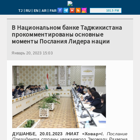
|
|
|
|
TJ
RU
EN
AR
FAR
101.5 FM
В Национальном банке Таджикистана
прокомментированы основные
моменты Послания Лидера нации
Январь 20, 2023 15:03
ДУШАНБЕ, 20.01.2023 /НИАТ «Ховар»/.
Послание
Президента страны уважаемого Эмомали Рахмона