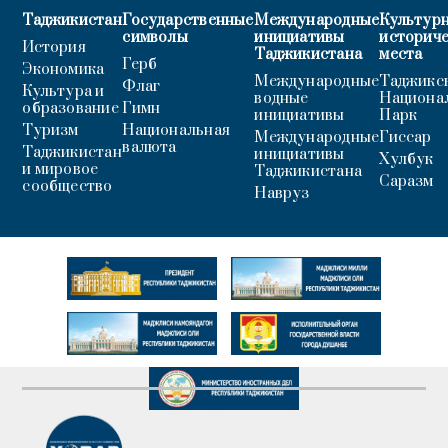
Таджикистан
Государственные
Международные
Культурн
символы
инициативы
историч
История
Таджикистана
места
Герб
Экономика
Международные
Таджикс
Флаг
Культура и
водные
Национа
образование
Гимн
инициативы
Парк
Туризм
Национальная
Международные
Гиссар
валюта
Таджикистан
инициативы
Хулбук
и мировое
Таджикистана
Саразм
сообщество
Навруз