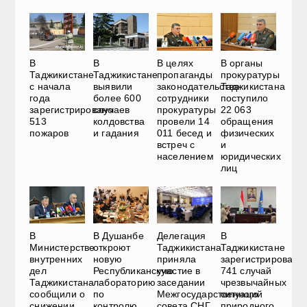
В
В
В целях
В органы
Таджикистане
Таджикистане
пропаганды
прокуратуры
с начала
выявили
законодательства
Таджикистана
года
более 600
сотрудники
поступило
зарегистрировано
случаев
прокуратуры
22 063
513
колдовства
провели 14
обращения
пожаров
и гадания
011 бесед и
физических
встреч с
и
населением
юридических
лиц
В
В Душанбе
Делегация
В
Министерстве
откроют
Таджикистана
Таджикистане
внутренних
новую
приняла
зарегистрировали
дел
Республиканскую
участие в
741 случай
Таджикистана
лабораторию
заседании
чрезвычайных
сообщили о
по
Межгосударственного
ситуаций
снижении
контролю
совета СНГ
природного