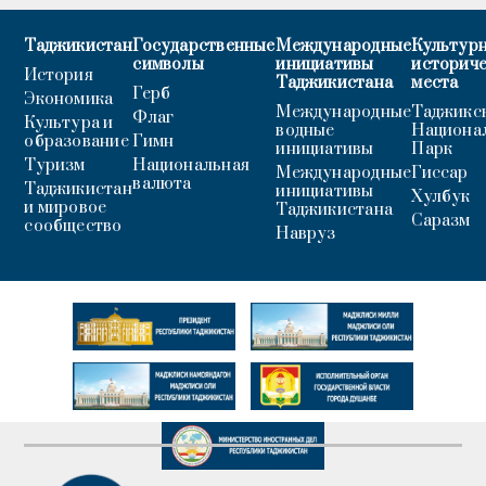
Таджикистан
Государственные
Международные
Культурн
символы
инициативы
историч
История
Таджикистана
места
Герб
Экономика
Международные
Таджикс
Флаг
Культура и
водные
Национа
образование
Гимн
инициативы
Парк
Туризм
Национальная
Международные
Гиссар
валюта
Таджикистан
инициативы
Хулбук
и мировое
Таджикистана
Саразм
сообщество
Навруз