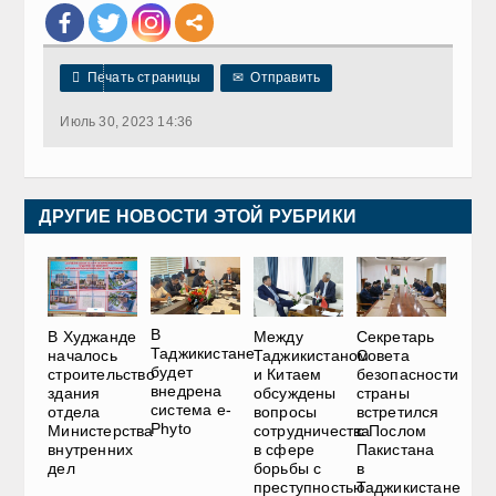

Печать страницы
✉
Отправить
Июль 30, 2023 14:36
ДРУГИЕ НОВОСТИ ЭТОЙ РУБРИКИ
В
В Худжанде
Между
Секретарь
Таджикистане
началось
Таджикистаном
Совета
будет
строительство
и Китаем
безопасности
внедрена
здания
обсуждены
страны
система e-
отдела
вопросы
встретился
Phyto
Министерства
сотрудничества
с Послом
внутренних
в сфере
Пакистана
дел
борьбы с
в
преступностью
Таджикистане