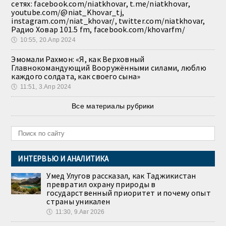
сетях: facebook.com/niatkhovar, t.me/niatkhovar,
youtube.com/@niat_Khovar_tj,
instagram.com/niat_khovar/, twitter.com/niatkhovar,
Радио Ховар 101.5 fm, facebook.com/khovarfm/
🕔
10:55, 20.Апр 2024
Эмомали Рахмон: «Я, как Верховный
Главнокомандующий Вооружёнными силами, люблю
каждого солдата, как своего сына»
🕔
11:51, 3.Апр 2024
Все материалы рубрики
ИНТЕРВЬЮ И АНАЛИТИКА
Умед Улугов рассказал, как Таджикистан
превратил охрану природы в
государственный приоритет и почему опыт
страны уникален
🕔
11:30, 9.Авг 2026