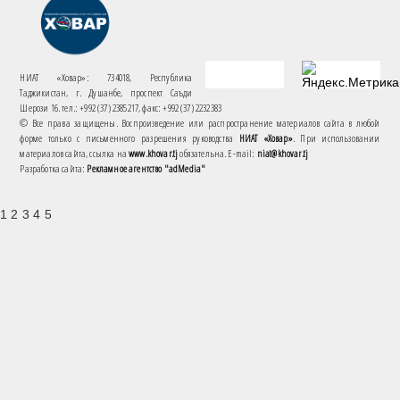
НИАТ «Ховар»: 734018, Республика
Таджикистан, г. Душанбе, проспект Саъди
Шерози 16. тел.: +992 (37) 2385217, факс: +992 (37) 2232383
© Все права защищены. Воспроизведение или распространение материалов сайта в любой
форме только с письменного разрешения руководства
НИАТ «Ховар»
. При использовании
материалов сайта, ссылка на
www.khovar.tj
обязательна. E-mail:
niat@khovar.tj
Разработка сайта:
Рекламное агентство "adMedia"
1 2 3 4 5