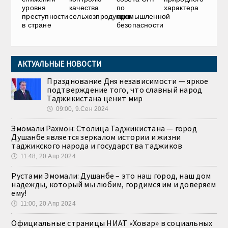
уровня
качества
по
характера
преступности
сельхозпродукции
промышленной
в стране
безопасности
АКТУАЛЬНЫЕ НОВОСТИ
Празднование Дня независимости — яркое
подтверждение того, что славный народ
Таджикистана ценит мир
🕔
09:00, 9.Сен 2024
Эмомали Рахмон: Столица Таджикистана — город
Душанбе является зеркалом истории и жизни
таджикского народа и государства таджиков
🕔
11:48, 20.Апр 2024
Рустами Эмомали: Душанбе – это наш город, наш дом
надежды, который мы любим, гордимся им и доверяем
ему!
🕔
11:00, 20.Апр 2024
Официальные страницы НИАТ «Ховар» в социальных