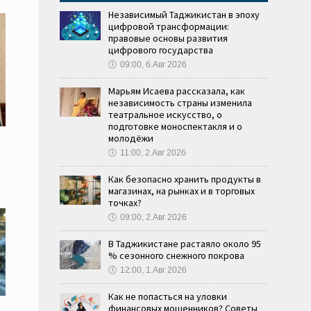
Независимый Таджикистан в эпоху
цифровой трансформации:
правовые основы развития
цифрового государства
🕔
09:00, 6.Авг 2026
Марьям Исаева рассказала, как
независимость страны изменила
театральное искусство, о
подготовке моноспектакля и о
молодёжи
🕔
11:00, 2.Авг 2026
Как безопасно хранить продукты в
магазинах, на рынках и в торговых
точках?
🕔
09:00, 2.Авг 2026
В Таджикистане растаяло около 95
% сезонного снежного покрова
🕔
12:00, 1.Авг 2026
Как не попасться на уловки
финансовых мошенников? Советы