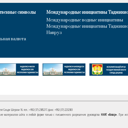
твенные символы
Международные инициативы Таджики
Международные водные инициативы
Международные инициативы Таджики
Навруз
ьная валюта
 Саъди Шерози 16. тел.: +992 (37) 2385217, факс: +992 (37) 2232383
е материалов сайта в любой форме только с письменного разрешения руководства
НИАТ «Ховар»
. При ис