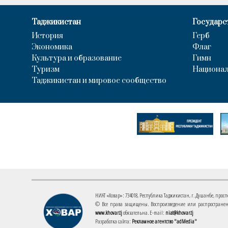
Таджикистан
Государс
История
Герб
Экономика
Флаг
Культура и образование
Гимн
Туризм
Национал
Таджикистан и мировое сообщество
НИАТ «Ховар»: 734018, Республика Таджикистан, г. Душанбе, проспект
© Все права защищены. Воспроизведение или распространени
www.khovar.tj
обязательна. E-mail:
niat@khovar.tj
Разработка сайта:
Рекламное агентство "adMedia"