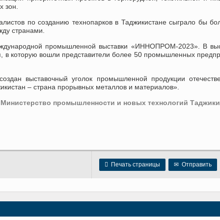
х зон.
иалистов по созданию технопарков в Таджикистане сыграло бы б
жду странами.
Международной промышленной выставки «ИННОПРОМ-2023». В вы
я, в которую вошли представители более 50 промышленных предп
создан выставочный уголок промышленной продукции отечестве
икистан – страна прорывных металлов и материалов».
Министерство промышленности и новых технологий Таджики

Печать страницы
✉
Отправить