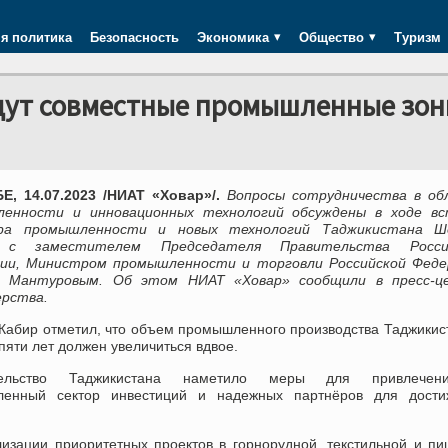
я политика
Безопасность
Экономика
Общество
Туризм
адут совместные промышленные зо
, 14.07.2023 /НИАТ «Ховар»/.
Вопросы сотрудничества в об
енности и инновационных технологий обсуждены в ходе вс
ра промышленности и новых технологий Таджикистана Ш
 с заместителем Председателя Правительства Росси
ии, Министром промышленности и торговли Российской Феде
м Мантуровым. Об этом НИАТ «Ховар» сообщили в пресс-ц
ерства.
Кабир отметил, что объем промышленного производства Таджикис
пяти лет должен увеличиться вдвое.
тельство Таджикистана наметило меры для привлече
енный сектор инвестиций и надежных партнёров для дости
изации приоритетных проектов в горнорудной, текстильной и п