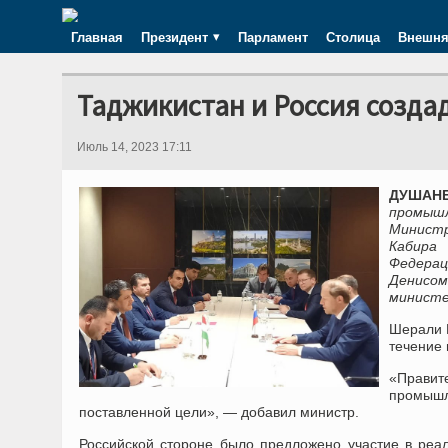
Главная
Президент
Парламент
Столица
Внешня
Таджикистан и Россия созд
Июль 14, 2023 17:11
ДУШАНБЕ
промышл
Минист
Кабира
Федерац
Денисо
минист
Шерали 
течение 
«Прави
промышл
поставленной цели», — добавил министр.
Российской стороне было предложено участие в реал