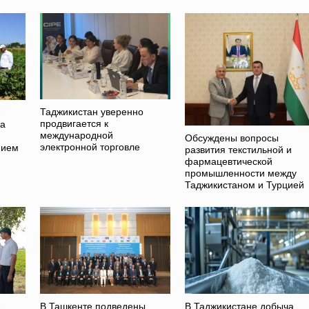
Таджикистан уверенно
-
продвигается к
на
международной
Обсуждены вопросы
электронной торговле
нием
развития текстильной и
фармацевтической
промышленности между
Таджикистаном и Турцией
-
В Ташкенте подведены
В Таджикистане добыча