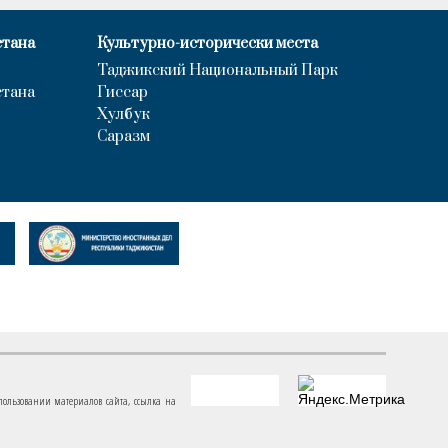
стана
Культурно-исторически места
Таджикский Национальный Парк
стана
Гиссар
Хулбук
Саразм
пользовании материалов сайта, ссылка на