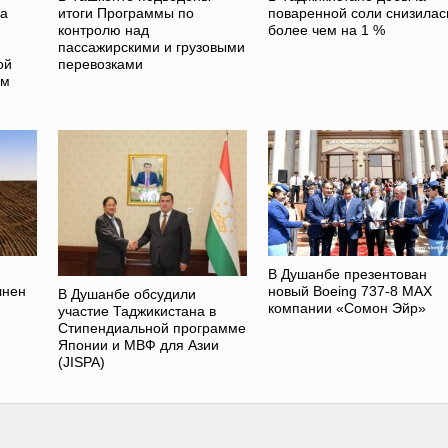
на
итоги Программы по
поваренной соли снизилас
контролю над
более чем на 1 %
пассажирскими и грузовыми
ой
перевозками
ом
В Душанбе презентован
лнен
новый Boeing 737-8 MAX
В Душанбе обсудили
компании «Сомон Эйр»
участие Таджикистана в
Стипендиальной программе
Японии и МВФ для Азии
(JISPA)