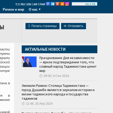
|
|
|
|
TJ
RU
EN
AR
FAR
101.5 FM
Регион и мир
О нас
ны

Печать страницы
✉
Отправить
АКТУАЛЬНЫЕ НОВОСТИ
ласти
тречи
Празднование Дня независимости
ерали
— яркое подтверждение того, что
йской
славный народ Таджикистана ценит
рации
мир
ентре
🕔
09:00, 9.Сен 2024
тана в
Эмомали Рахмон: Столица Таджикистана —
город Душанбе является зеркалом истории и
жизни таджикского народа и государства
ния в
таджиков
жения
🕔
11:48, 20.Апр 2024
ищевой