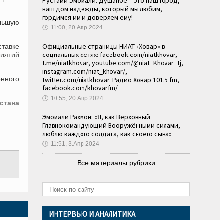
Рустами Эмомали: Душанбе – это наш город,
наш дом надежды, который мы любим,
гордимся им и доверяем ему!
ольшую
🕔
11:00, 20.Апр 2024
Официальные страницы НИАТ «Ховар» в
ставке
социальных сетях: facebook.com/niatkhovar,
риятий
t.me/niatkhovar, youtube.com/@niat_Khovar_tj,
instagram.com/niat_khovar/,
нного
twitter.com/niatkhovar, Радио Ховар 101.5 fm,
facebook.com/khovarfm/
🕔
10:55, 20.Апр 2024
стана
Эмомали Рахмон: «Я, как Верховный
Главнокомандующий Вооружёнными силами,
люблю каждого солдата, как своего сына»
🕔
11:51, 3.Апр 2024
Все материалы рубрики
ИНТЕРВЬЮ И АНАЛИТИКА