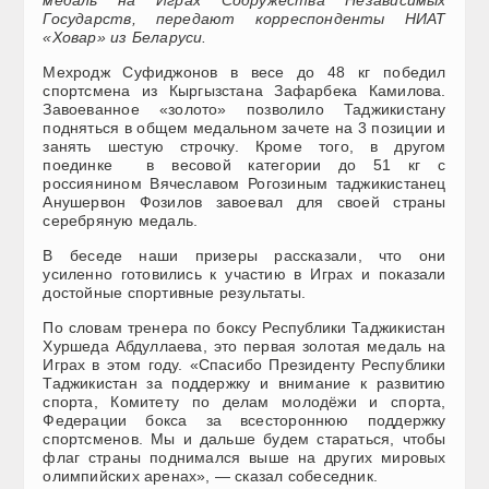
Государств, передают корреспонденты НИАТ
«Ховар» из Беларуси.
Мехродж Суфиджонов в весе до 48 кг победил
спортсмена из Кыргызстана Зафарбека Камилова.
Завоеванное «золото» позволило Таджикистану
подняться в общем медальном зачете на 3 позиции и
занять шестую строчку. Кроме того, в другом
поединке в весовой категории до 51 кг с
россиянином Вячеславом Рогозиным таджикистанец
Анушервон Фозилов завоевал для своей страны
серебряную медаль.
В беседе наши призеры рассказали, что они
усиленно готовились к участию в Играх и показали
достойные спортивные результаты.
По словам тренера по боксу Республики Таджикистан
Хуршеда Абдуллаева, это первая золотая медаль на
Играх в этом году. «Спасибо Президенту Республики
Таджикистан за поддержку и внимание к развитию
спорта, Комитету по делам молодёжи и спорта,
Федерации бокса за всестороннюю поддержку
спортсменов. Мы и дальше будем стараться, чтобы
флаг страны поднимался выше на других мировых
олимпийских аренах», — сказал собеседник.