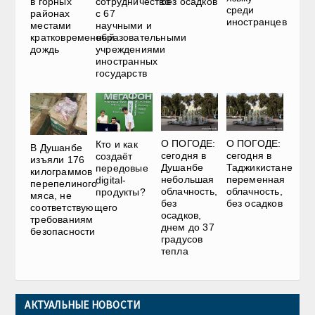
в горных
сотрудничество
без осадков
среди
районах
с 67
иностранцев
местами
научными и
кратковременный
образовательными
дождь
учреждениями
иностранных
государств
О ПОГОДЕ:
О ПОГОДЕ:
Кто и как
В Душанбе
сегодня в
сегодня в
создаёт
изъяли 176
Душанбе
Таджикистане
передовые
килограммов
небольшая
переменная
digital-
перепелиного
облачность,
облачность,
продукты?
мяса, не
без
без осадков
соответствующего
осадков,
требованиям
днем до 37
безопасности
градусов
тепла
АКТУАЛЬНЫЕ НОВОСТИ