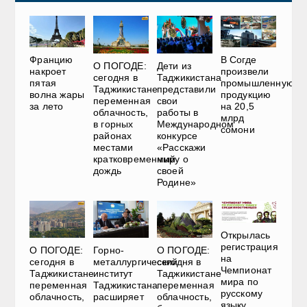
Францию
В Согде
О ПОГОДЕ:
Дети из
накроет
произвели
сегодня в
Таджикистана
пятая
промышленную
Таджикистане
представили
волна жары
продукцию
переменная
свои
за лето
на 20,5
облачность,
работы в
млрд
в горных
Международном
сомони
районах
конкурсе
местами
«Расскажи
кратковременный
миру о
дождь
своей
Родине»
Открылась
регистрация
О ПОГОДЕ:
Горно-
О ПОГОДЕ:
на
сегодня в
металлургический
сегодня в
Чемпионат
Таджикистане
институт
Таджикистане
мира по
переменная
Таджикистана
переменная
русскому
облачность,
расширяет
облачность,
языку