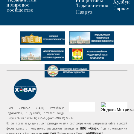
Таджикистан
инициативы
Хулбук
и мировое
Таджикистана
Саразм
сообщество
Навруз
НИАТ «Ховар»: 734018, Республика
Таджикистан, г. Душанбе, проспект Саъди
Шерози 16. тел.: +992 (37) 2385217, факс: +992 (37) 2232383
© Все права защищены. Воспроизведение или распространение материалов сайта в любой
форме только с письменного разрешения руководства
НИАТ «Ховар»
. При использовании
материалов сайта, ссылка на
www.khovar.tj
обязательна. E-mail:
niat@khovar.tj