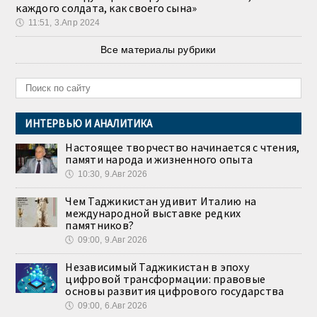
каждого солдата, как своего сына»
🕔
11:51, 3.Апр 2024
Все материалы рубрики
ИНТЕРВЬЮ И АНАЛИТИКА
Настоящее творчество начинается с чтения,
памяти народа и жизненного опыта
🕔
10:30, 9.Авг 2026
Чем Таджикистан удивит Италию на
международной выставке редких
памятников?
🕔
09:00, 9.Авг 2026
Независимый Таджикистан в эпоху
цифровой трансформации: правовые
основы развития цифрового государства
🕔
09:00, 6.Авг 2026