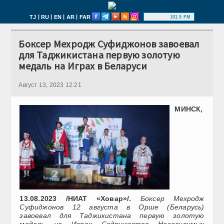
|
|
|
|
TJ
RU
EN
AR
FAR
101.5 FM
Боксер Мехродж Суфиджонов завоевал
для Таджикистана первую золотую
медаль на Играх в Беларуси
Август 13, 2023 12:21
МИНСК,
13.08.2023 /НИАТ «Ховар»/.
Боксер Мехродж
Суфиджонов 12 августа в Орше (Беларусь)
завоевал для Таджикистана первую золотую
медаль на Играх Содружества Независимых