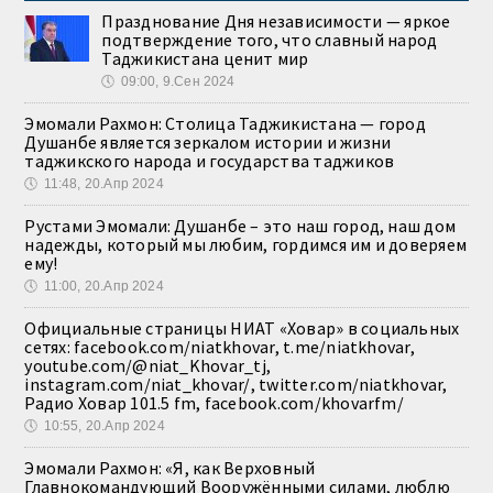
Празднование Дня независимости — яркое
подтверждение того, что славный народ
Таджикистана ценит мир
🕔
09:00, 9.Сен 2024
Эмомали Рахмон: Столица Таджикистана — город
Душанбе является зеркалом истории и жизни
таджикского народа и государства таджиков
🕔
11:48, 20.Апр 2024
Рустами Эмомали: Душанбе – это наш город, наш дом
надежды, который мы любим, гордимся им и доверяем
ему!
🕔
11:00, 20.Апр 2024
Официальные страницы НИАТ «Ховар» в социальных
сетях: facebook.com/niatkhovar, t.me/niatkhovar,
youtube.com/@niat_Khovar_tj,
instagram.com/niat_khovar/, twitter.com/niatkhovar,
Радио Ховар 101.5 fm, facebook.com/khovarfm/
🕔
10:55, 20.Апр 2024
Эмомали Рахмон: «Я, как Верховный
Главнокомандующий Вооружёнными силами, люблю