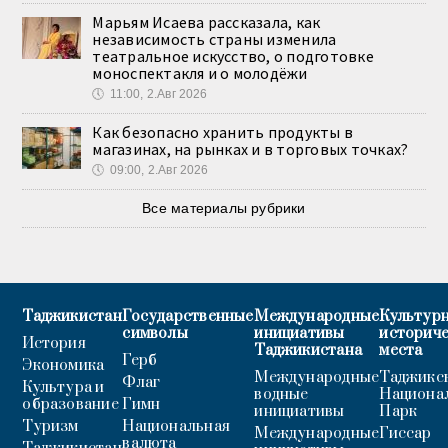
Марьям Исаева рассказала, как
независимость страны изменила
театральное искусство, о подготовке
моноспектакля и о молодёжи
🕔
11:00, 2.Авг 2026
Как безопасно хранить продукты в
магазинах, на рынках и в торговых точках?
🕔
09:00, 2.Авг 2026
Все материалы рубрики
Таджикистан
Государственные
Международные
Культурн
символы
инициативы
историч
История
Таджикистана
места
Герб
Экономика
Международные
Таджикс
Флаг
Культура и
водные
Национа
образование
Гимн
инициативы
Парк
Туризм
Национальная
Международные
Гиссар
валюта