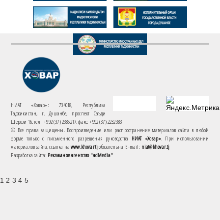
НИАТ «Ховар»: 734018, Республика
Таджикистан, г. Душанбе, проспект Саъди
Шерози 16. тел.: +992 (37) 2385217, факс: +992 (37) 2232383
© Все права защищены. Воспроизведение или распространение материалов сайта в любой
форме только с письменного разрешения руководства
НИАТ «Ховар»
. При использовании
материалов сайта, ссылка на
www.khovar.tj
обязательна. E-mail:
niat@khovar.tj
Разработка сайта:
Рекламное агентство "adMedia"
1 2 3 4 5