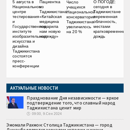
5 августа в
Пациентка
О ПОГОДЕ:
Число
Национальном
из
сегодня в
учащихся
центре
Таджикистана:
Таджикистане
Национальной
тестирования
«Китайская
переменная
консерватории
и
медицина
облачность,
Таджикистана
Государственном
подарила
местами
увеличилось
институте
нам новую
кратковременный
на 20 %
изобразительного
надежду»
дождь
искусства и
дизайна
Таджикистана
состоятся
пресс-
конференции
АКТУАЛЬНЫЕ НОВОСТИ
Празднование Дня независимости — яркое
подтверждение того, что славный народ
Таджикистана ценит мир
🕔
09:00, 9.Сен 2024
Эмомали Рахмон: Столица Таджикистана — город
Душанбе является зеркалом истории и жизни