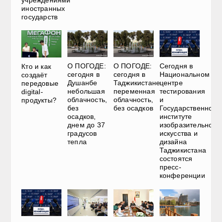
иностранных
государств
О ПОГОДЕ:
О ПОГОДЕ:
Сегодня в
Кто и как
сегодня в
сегодня в
Национальном
создаёт
Душанбе
Таджикистане
центре
передовые
небольшая
переменная
тестирования
digital-
облачность,
облачность,
и
продукты?
без
без осадков
Государственном
осадков,
институте
днем до 37
изобразительного
градусов
искусства и
тепла
дизайна
Таджикистана
состоятся
пресс-
конференции