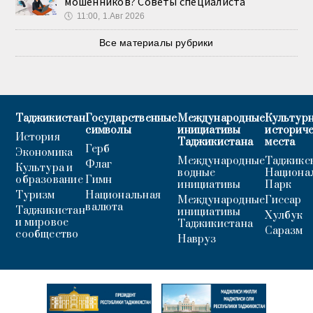
мошенников? Советы специалиста
🕔
11:00, 1.Авг 2026
Все материалы рубрики
Таджикистан
Государственные
Международные
Культурн
символы
инициативы
историч
История
Таджикистана
места
Герб
Экономика
Международные
Таджикс
Флаг
Культура и
водные
Национа
образование
Гимн
инициативы
Парк
Туризм
Национальная
Международные
Гиссар
валюта
Таджикистан
инициативы
Хулбук
и мировое
Таджикистана
Саразм
сообщество
Навруз