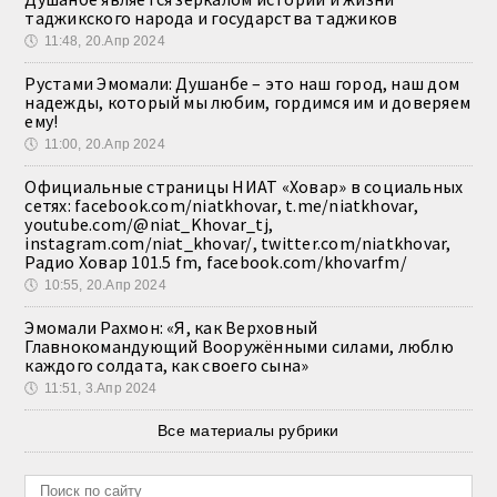
таджикского народа и государства таджиков
🕔
11:48, 20.Апр 2024
Рустами Эмомали: Душанбе – это наш город, наш дом
надежды, который мы любим, гордимся им и доверяем
ему!
🕔
11:00, 20.Апр 2024
Официальные страницы НИАТ «Ховар» в социальных
сетях: facebook.com/niatkhovar, t.me/niatkhovar,
youtube.com/@niat_Khovar_tj,
instagram.com/niat_khovar/, twitter.com/niatkhovar,
Радио Ховар 101.5 fm, facebook.com/khovarfm/
🕔
10:55, 20.Апр 2024
Эмомали Рахмон: «Я, как Верховный
Главнокомандующий Вооружёнными силами, люблю
каждого солдата, как своего сына»
🕔
11:51, 3.Апр 2024
Все материалы рубрики