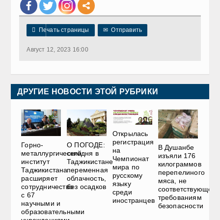

Печать страницы
✉
Отправить
Август 12, 2023 16:00
ДРУГИЕ НОВОСТИ ЭТОЙ РУБРИКИ
Открылась
регистрация
Горно-
О ПОГОДЕ:
В Душанбе
на
металлургический
сегодня в
изъяли 176
Чемпионат
институт
Таджикистане
килограммов
мира по
Таджикистана
переменная
перепелиного
русскому
расширяет
облачность,
мяса, не
языку
сотрудничество
без осадков
соответствующего
среди
с 67
требованиям
иностранцев
научными и
безопасности
образовательными
учреждениями