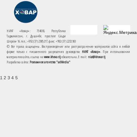
НИАТ «Ховар»: 734018, Республика
Таджикистан, г. Душанбе, проспект Саъди
Шерози 16. тел.: +992 (37) 2385217, факс: +992 (37) 2232383
© Все права защищены. Воспроизведение или распространение материалов сайта в любой
форме только с письменного разрешения руководства
НИАТ «Ховар»
. При использовании
материалов сайта, ссылка на
www.khovar.tj
обязательна. E-mail:
niat@khovar.tj
Разработка сайта:
Рекламное агентство "adMedia"
1 2 3 4 5