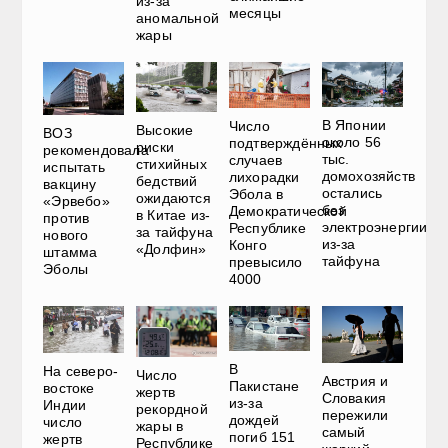
из-за
месяцы
аномальной
жары
В Японии
Число
Высокие
ВОЗ
около 56
подтверждённых
риски
рекомендовала
тыс.
случаев
стихийных
испытать
домохозяйств
лихорадки
бедствий
вакцину
остались
Эбола в
ожидаются
«Эрвебо»
без
Демократической
в Китае из-
против
электроэнергии
Республике
за тайфуна
нового
из-за
Конго
«Долфин»
штамма
тайфуна
превысило
Эболы
4000
В
На северо-
Число
Австрия и
Пакистане
востоке
жертв
Словакия
из-за
Индии
рекордной
пережили
дождей
число
жары в
самый
погиб 151
жертв
Республике