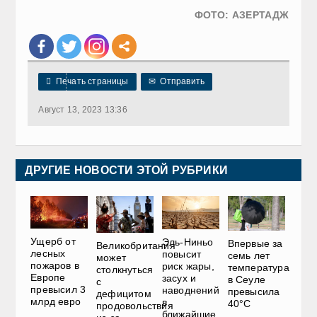
ФОТО: АЗЕРТАДЖ

Печать страницы
✉
Отправить
Август 13, 2023 13:36
ДРУГИЕ НОВОСТИ ЭТОЙ РУБРИКИ
Ущерб от
Эль-Ниньо
Впервые за
Великобритания
лесных
повысит
семь лет
может
пожаров в
риск жары,
температура
столкнуться
Европе
засух и
в Сеуле
с
превысил 3
наводнений
превысила
дефицитом
млрд евро
в
40°C
продовольствия
ближайшие