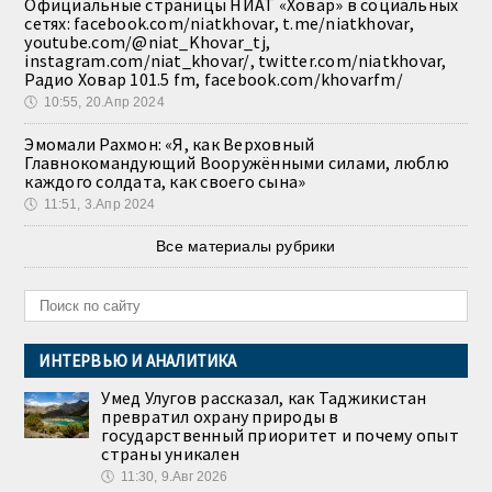
Официальные страницы НИАТ «Ховар» в социальных
сетях: facebook.com/niatkhovar, t.me/niatkhovar,
youtube.com/@niat_Khovar_tj,
instagram.com/niat_khovar/, twitter.com/niatkhovar,
Радио Ховар 101.5 fm, facebook.com/khovarfm/
🕔
10:55, 20.Апр 2024
Эмомали Рахмон: «Я, как Верховный
Главнокомандующий Вооружёнными силами, люблю
каждого солдата, как своего сына»
🕔
11:51, 3.Апр 2024
Все материалы рубрики
ИНТЕРВЬЮ И АНАЛИТИКА
Умед Улугов рассказал, как Таджикистан
превратил охрану природы в
государственный приоритет и почему опыт
страны уникален
🕔
11:30, 9.Авг 2026