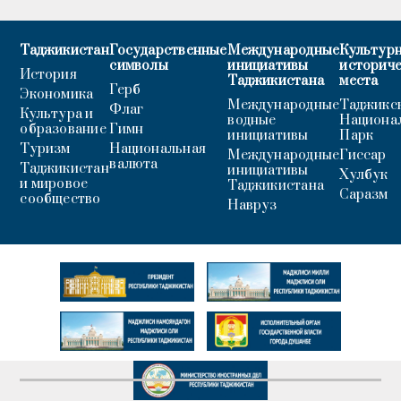
Таджикистан
Государственные
Международные
Культурн
символы
инициативы
историч
История
Таджикистана
места
Герб
Экономика
Международные
Таджикс
Флаг
Культура и
водные
Национа
образование
Гимн
инициативы
Парк
Туризм
Национальная
Международные
Гиссар
валюта
Таджикистан
инициативы
Хулбук
и мировое
Таджикистана
Саразм
сообщество
Навруз