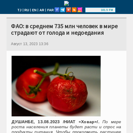
|
|
|
|
TJ
RU
EN
AR
FAR
101.5 FM
ФАО: в среднем 735 млн человек в мире
страдают от голода и недоедания
Август 13, 2023 13:36
ДУШАНБЕ, 13.08.2023 /НИАТ «Ховар»/.
По мере
роста населения планеты будет расти и спрос на
продукты питания. Чтобы прокормить растущее