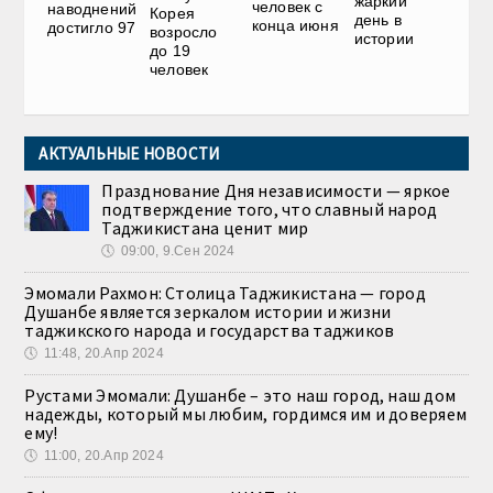
жаркий
человек с
наводнений
Корея
день в
конца июня
достигло 97
возросло
истории
до 19
человек
АКТУАЛЬНЫЕ НОВОСТИ
Празднование Дня независимости — яркое
подтверждение того, что славный народ
Таджикистана ценит мир
🕔
09:00, 9.Сен 2024
Эмомали Рахмон: Столица Таджикистана — город
Душанбе является зеркалом истории и жизни
таджикского народа и государства таджиков
🕔
11:48, 20.Апр 2024
Рустами Эмомали: Душанбе – это наш город, наш дом
надежды, который мы любим, гордимся им и доверяем
ему!
🕔
11:00, 20.Апр 2024