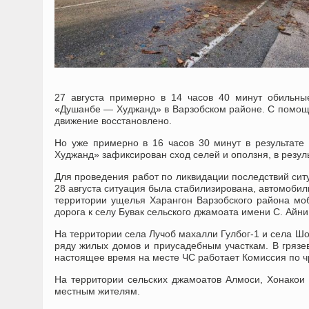
27 августа примерно в 14 часов 40 минут обильны
«Душанбе — Худжанд» в Варзобском районе. С помощь
движение восстановлено.
Но уже примерно в 16 часов 30 минут в результат
Худжанд» зафиксирован сход селей и оползня, в резул
Для проведения работ по ликвидации последствий ситу
28 августа ситуация была стабилизирована, автомобил
территории ущелья Харангон Варзобского района мо
дорога к селу Бувак сельского джамоата имени С. Айни
На территории села Лучоб махалли Гулбог-1 и села Ш
ряду жилых домов и приусадебным участкам. В грязе
настоящее время на месте ЧС работает Комиссия по 
На территории сельских джамоатов Алмоси, Хонакои 
местным жителям.