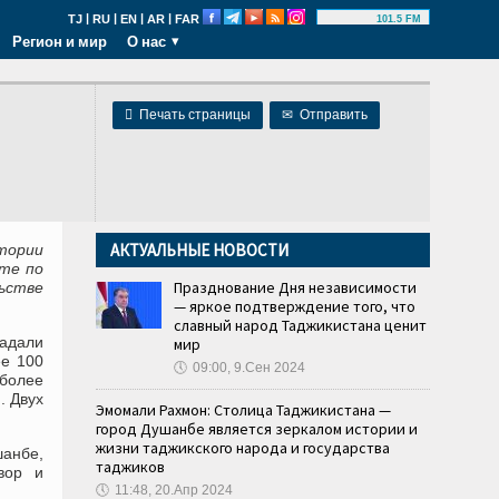
|
|
|
|
TJ
RU
EN
AR
FAR
101.5 FM
Регион и мир
О нас

Печать страницы
✉
Отправить
АКТУАЛЬНЫЕ НОВОСТИ
тории
те по
Празднование Дня независимости
ьстве
— яркое подтверждение того, что
славный народ Таджикистана ценит
радали
мир
ее 100
🕔
09:00, 9.Сен 2024
более
. Двух
Эмомали Рахмон: Столица Таджикистана —
город Душанбе является зеркалом истории и
жизни таджикского народа и государства
шанбе,
таджиков
вор и
🕔
11:48, 20.Апр 2024