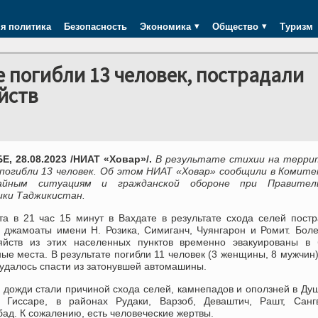
я политика
Безопасность
Экономика
Общество
Туризм
е погибли 13 человек, пострадали
йств
, 28.08.2023 /НИАТ «Ховар»/.
В результате стихии на терри
погибли 13 человек. Об этом НИАТ «Ховар» сообщили в Комите
чайным ситуациям и гражданской обороне при Правител
ики Таджикистан.
ста в 21 час 15 минут в Вахдате в результате схода селей пост
е джамоаты имени Н. Розика, Симиганч, Чуянгарон и Ромит. Бол
яйств из этих населенных пунктов временно эвакуированы в 
ые места. В результате погибли 11 человек (3 женщины, 8 мужчин)
удалось спасти из затонувшей автомашины.
 дожди стали причиной схода селей, камнепадов и оползней в Ду
, Гиссаре, в районах Рудаки, Варзоб, Деваштич, Рашт, Санг
ад. К сожалению, есть человеческие жертвы.