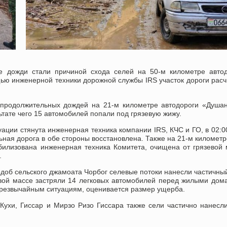
е дожди стали причиной схода селей на 50-м километре авто
ю инженерной техники дорожной службы IRS участок дороги рас
е продолжительных дождей на 21-м километре автодороги «Душ
ьтате чего 15 автомобилей попали под грязевую жижу.
ации стянута инженерная техника компании IRS, КЧС и ГО, в 02:0
ьная дорога в обе стороны восстановлена. Также на 21-м километр
билизована инженерная техника Комитета, очищена от грязевой
.
одоб сельского джамоата Чорбог селевые потоки нанесли частичны
вой массе застряли 14 легковых автомобилей перед жилыми дом
чрезвычайным ситуациям, оценивается размер ущерба.
Кухи, Гиссар и Мирзо Ризо Гиссара также сели частично нанесл