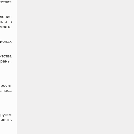
ествия
ления
кли в
амоата
айонах
нтства
траны,
просит
выпаса
другим
ринять