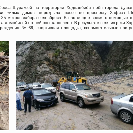
сброса Шураксой на территории Ходжанбиёи поён города Душан
тки жилых домов, перекрыла шоссе по проспекту Хафиза Ше
 35 метров забора селесброса. В настоящее время с помощью т
автомобилей по ней восстановлено. В результате селя из реки Ха
чреждения № 69, спортивная площадка, вспомогательные постр