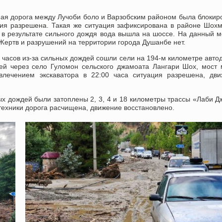
ая дорога между Лучоби боло и Варзобским районом была блокир
ия разрешена. Такая же ситуация зафиксирована в районе Шох
в результате сильного дождя вода вышла на шоссе. На данный 
Жертв и разрушений на территории города Душанбе нет.
 часов из-за сильных дождей сошли сели на 194-м километре авто
й через село Гуломон сельского джамоата Лангари Шох, мост
влечением экскаватора в 22:00 часа ситуация разрешена, дви
ных дождей были затоплены 2, 3, 4 и 18 километры трассы «Лаби 
ехники дорога расчищена, движение восстановлено.