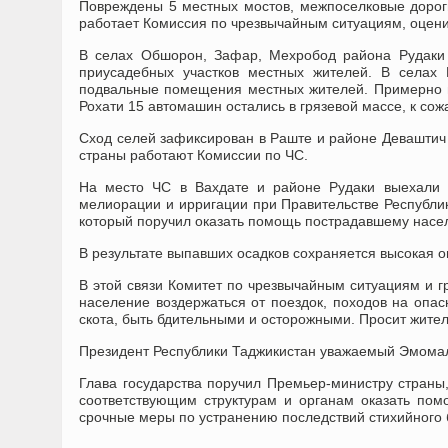
Повреждены 5 местных мостов, межпоселковые дорог
работает Комиссия по чрезвычайным ситуациям, оцен
В селах Обшорон, Зафар, Мехробод района Рудаки
приусадебных участков местных жителей. В селах
подвальные помещения местных жителей. Примерно в 
Рохати 15 автомашин остались в грязевой массе, к сож
Сход селей зафиксирован в Раште и районе Деваштич 
страны работают Комиссии по ЧС.
На место ЧС в Вахдате и районе Рудаки выехали з
мелиорации и ирригации при Правительстве Республик
который поручил оказать помощь пострадавшему насе
В результате выпавших осадков сохраняется высокая о
В этой связи Комитет по чрезвычайным ситуациям и г
население воздержаться от поездок, походов на опасн
скота, быть бдительными и осторожными. Просит жите
Президент Республики Таджикистан уважаемый Эмомал
Глава государства поручил Премьер-министру страны
соответствующим структурам и органам оказать помо
срочные меры по устранению последствий стихийного 