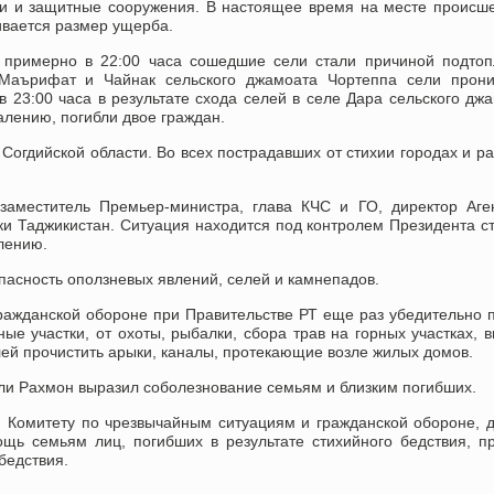
и и защитные сооружения. В настоящее время на месте происш
ивается размер ущерба.
 примерно в 22:00 часа сошедшие сели стали причиной подтоп
 Маърифат и Чайнак сельского джамоата Чортеппа сели прони
23:00 часа в результате схода селей в селе Дара сельского дж
алению, погибли двое граждан.
Согдийской области. Во всех пострадавших от стихии городах и р
аместитель Премьер-министра, глава КЧС и ГО, директор Аге
и Таджикистан. Ситуация находится под контролем Президента с
лению.
пасность оползневых явлений, селей и камнепадов.
ражданской обороне при Правительстве РТ еще раз убедительно 
ые участки, от охоты, рыбалки, сбора трав на горных участках, 
лей прочистить арыки, каналы, протекающие возле жилых домов.
и Рахмон выразил соболезнование семьям и близким погибших.
, Комитету по чрезвычайным ситуациям и гражданской обороне, 
щь семьям лиц, погибших в результате стихийного бедствия, п
бедствия.