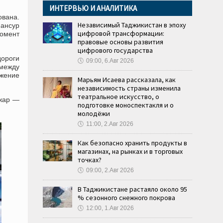
ИНТЕРВЬЮ И АНАЛИТИКА
ована.
Независимый Таджикистан в эпоху
мансур
цифровой трансформации:
момент
правовые основы развития
цифрового государства
дороги
🕔
09:00, 6.Авг 2026
 между
жение
Марьям Исаева рассказала, как
независимость страны изменила
театральное искусство, о
Джар —
подготовке моноспектакля и о
молодёжи
🕔
11:00, 2.Авг 2026
Как безопасно хранить продукты в
магазинах, на рынках и в торговых
точках?
🕔
09:00, 2.Авг 2026
В Таджикистане растаяло около 95
% сезонного снежного покрова
🕔
12:00, 1.Авг 2026