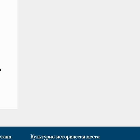
0
стана
Культурно-исторически места