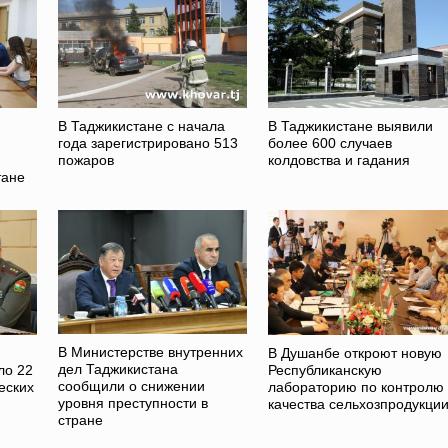
В Таджикистане с начала
В Таджикистане выявили
года зарегистрировано 513
более 600 случаев
пожаров
колдовства и гадания
тане
В Министерстве внутренних
В Душанбе откроют новую
дел Таджикистана
ло 22
Республиканскую
сообщили о снижении
еских
лабораторию по контролю
уровня преступности в
качества сельхозпродукци
стране