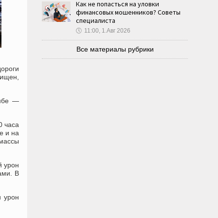
Как не попасться на уловки
финансовых мошенников? Советы
специалиста
🕔
11:00, 1.Авг 2026
Все материалы рубрики
дороги
чищен,
анбе —
0 часа
е и на
 массы
й урон
ами. В
и урон