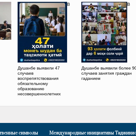
В
В
Душанбе выявили 47
Душанбе выявили более 9
случаев
случаев занятия граждан
воспрепятствования
гаданием
обязательному
образованию
несовершеннолетних
твенные символы
Международные инициативы Таджики