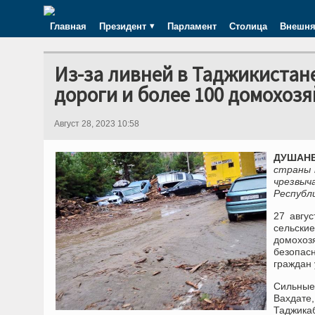
Главная
Президент
Парламент
Столица
Внешня
Из-за ливней в Таджикистан
дороги и более 100 домохозя
Август 28, 2023 10:58
ДУШАНБЕ
страны 
чрезвы
Республ
27 авгу
сельски
домохоз
безопасн
граждан 
Сильные
Вахдате
Таджикаб