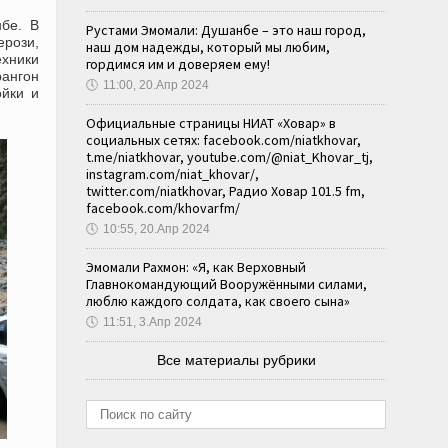
бе. В
Рустами Эмомали: Душанбе – это наш город,
рози,
наш дом надежды, который мы любим,
ехники
гордимся им и доверяем ему!
рангон
🕔
11:00, 20.Апр 2024
ойки и
Официальные страницы НИАТ «Ховар» в
социальных сетях: facebook.com/niatkhovar,
t.me/niatkhovar, youtube.com/@niat_Khovar_tj,
instagram.com/niat_khovar/,
twitter.com/niatkhovar, Радио Ховар 101.5 fm,
facebook.com/khovarfm/
🕔
10:55, 20.Апр 2024
Эмомали Рахмон: «Я, как Верховный
Главнокомандующий Вооружёнными силами,
люблю каждого солдата, как своего сына»
🕔
11:51, 3.Апр 2024
Все материалы рубрики