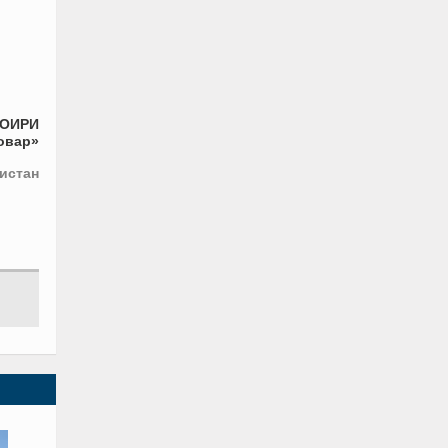
ТОИРИ
овар»
истан