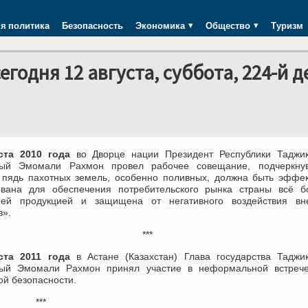
я политика
Безопасность
Экономика
Общество
Туризм
одня 12 августа, суббота, 224-й д
уста 2010 года
во Дворце нации Президент Республики Таджик
ый Эмомали Рахмон провел рабочее совещание, подчеркнув
 пядь пахотных земель, особенно поливных, должна быть эффе
ована для обеспечения потребительского рынка страны всё б
ней продукцией и защищена от негативного воздействия вн
в».
***
уста 2011 года
в Астане (Казахстан) Глава государства Таджи
ый Эмомали Рахмон принял участие в неформальной встрече
ой безопасности.
***