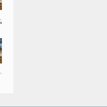
,
да
,