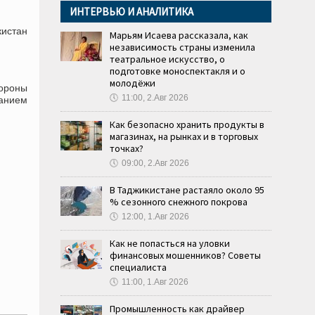
ИНТЕРВЬЮ И АНАЛИТИКА
истан
Марьям Исаева рассказала, как
независимость страны изменила
театральное искусство, о
подготовке моноспектакля и о
молодёжи
бороны
🕔
11:00, 2.Авг 2026
ванием
Как безопасно хранить продукты в
магазинах, на рынках и в торговых
точках?
🕔
09:00, 2.Авг 2026
В Таджикистане растаяло около 95
% сезонного снежного покрова
🕔
12:00, 1.Авг 2026
Как не попасться на уловки
финансовых мошенников? Советы
специалиста
🕔
11:00, 1.Авг 2026
Промышленность как драйвер