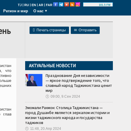
|
|
|
|
TJ
RU
EN
AR
FAR
101.5 FM
Регион и мир
О нас
ень

Печать страницы
✉
Отправить
АКТУАЛЬНЫЕ НОВОСТИ
истан
, что
Празднование Дня независимости
ктивно
— яркое подтверждение того, что
ольше
славный народ Таджикистана ценит
ешних
мир
🕔
09:00, 9.Сен 2024
Эмомали Рахмон: Столица Таджикистана —
кистан
город Душанбе является зеркалом истории и
 глав
жизни таджикского народа и государства
таджиков
🕔
11:48, 20.Апр 2024