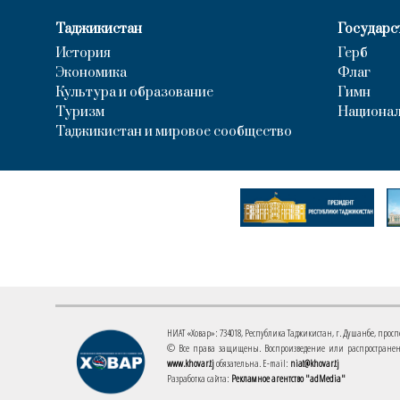
Таджикистан
Государс
История
Герб
Экономика
Флаг
Культура и образование
Гимн
Туризм
Национал
Таджикистан и мировое сообщество
НИАТ «Ховар»: 734018, Республика Таджикистан, г. Душанбе, проспект
© Все права защищены. Воспроизведение или распространени
www.khovar.tj
обязательна. E-mail:
niat@khovar.tj
Разработка сайта:
Рекламное агентство "adMedia"