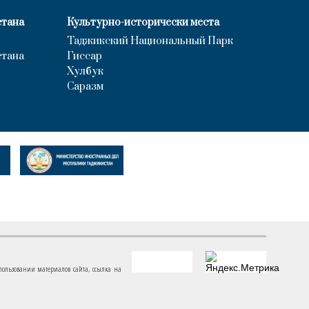
стана
Культурно-исторически места
Таджикский Национальный Парк
стана
Гиссар
Хулбук
Саразм
пользовании материалов сайта, ссылка на