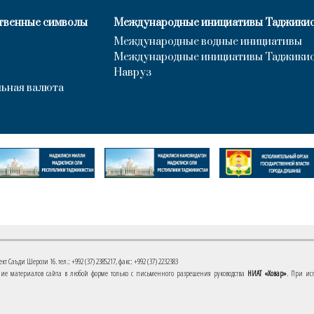
твенные символы
Международные инициативы Таджики
Международные водные инициативы
Международные инициативы Таджики
Навруз
ьная валюта
 Саъди Шерози 16. тел.: +992 (37) 2385217, факс: +992 (37) 2232383
е материалов сайта в любой форме только с письменного разрешения руководства
НИАТ «Ховар»
. При ис