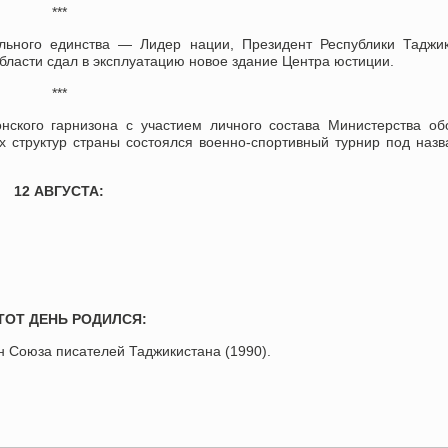
***
льного единства — Лидер нации, Президент Республики Таджик
ласти сдал в эксплуатацию новое здание Центра юстиции.
***
нского гарнизона с участием личного состава Министерства о
х структур страны состоялся военно-спортивный турнир под наз
12 АВГУСТА:
ТОТ ДЕНЬ РОДИЛСЯ:
ен Союза писателей Таджикистана (1990).