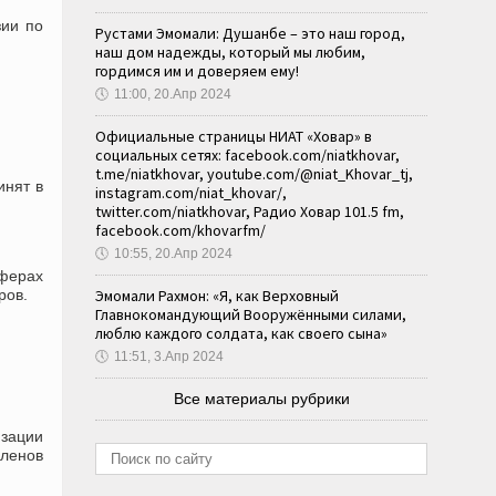
зии по
Рустами Эмомали: Душанбе – это наш город,
наш дом надежды, который мы любим,
гордимся им и доверяем ему!
🕔
11:00, 20.Апр 2024
Официальные страницы НИАТ «Ховар» в
социальных сетях: facebook.com/niatkhovar,
t.me/niatkhovar, youtube.com/@niat_Khovar_tj,
инят в
instagram.com/niat_khovar/,
twitter.com/niatkhovar, Радио Ховар 101.5 fm,
facebook.com/khovarfm/
🕔
10:55, 20.Апр 2024
сферах
ров.
Эмомали Рахмон: «Я, как Верховный
Главнокомандующий Вооружёнными силами,
люблю каждого солдата, как своего сына»
🕔
11:51, 3.Апр 2024
Все материалы рубрики
изации
членов