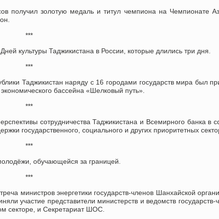
сов получил золотую медаль и титул чемпиона на Чемпионате А
он.
***
Дней культуры Таджикистана в России, которые длились три дня.
***
блики Таджикистан наряду с 16 городами государств мира был пр
 экономического бассейна «Шелковый путь».
***
ерспективы сотрудничества Таджикистана и Всемирного банка в 
держки государственного, социального и других приоритетных секто
***
молодёжи, обучающейся за границей.
***
стреча министров энергетики государств-членов Шанхайской орган
няли участие представители министерств и ведомств государств-
ом секторе, и Секретариат ШОС.