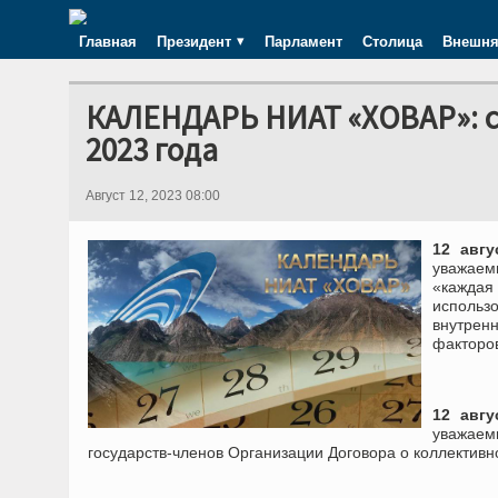
Главная
Президент
Парламент
Столица
Внешня
КАЛЕНДАРЬ НИАТ «ХОВАР»: сег
2023 года
Август 12, 2023 08:00
12 авг
уважаем
«каждая
использ
внутрен
факторо
12 авг
уважаем
государств-членов Организации Договора о коллективн