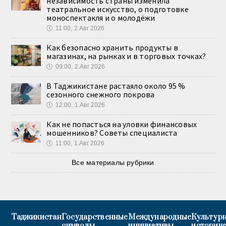
независимость страны изменила
театральное искусство, о подготовке
моноспектакля и о молодёжи
🕔
11:00, 2.Авг 2026
Как безопасно хранить продукты в
магазинах, на рынках и в торговых точках?
🕔
09:00, 2.Авг 2026
В Таджикистане растаяло около 95 %
сезонного снежного покрова
🕔
12:00, 1.Авг 2026
Как не попасться на уловки финансовых
мошенников? Советы специалиста
🕔
11:00, 1.Авг 2026
Все материалы рубрики
Таджикистан
Государственные
Международные
Культурн
символы
инициативы
историч