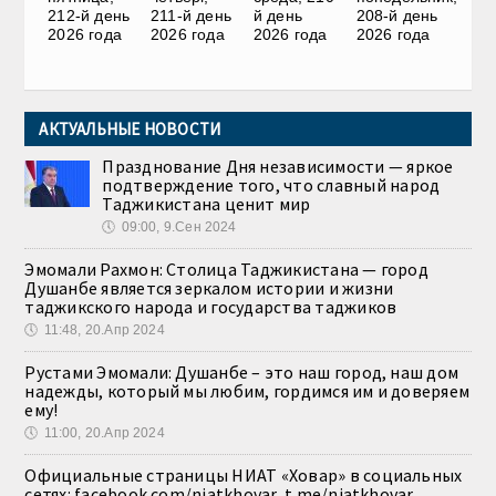
212-й день
211-й день
й день
208-й день
2026 года
2026 года
2026 года
2026 года
АКТУАЛЬНЫЕ НОВОСТИ
Празднование Дня независимости — яркое
подтверждение того, что славный народ
Таджикистана ценит мир
🕔
09:00, 9.Сен 2024
Эмомали Рахмон: Столица Таджикистана — город
Душанбе является зеркалом истории и жизни
таджикского народа и государства таджиков
🕔
11:48, 20.Апр 2024
Рустами Эмомали: Душанбе – это наш город, наш дом
надежды, который мы любим, гордимся им и доверяем
ему!
🕔
11:00, 20.Апр 2024
Официальные страницы НИАТ «Ховар» в социальных
сетях: facebook.com/niatkhovar, t.me/niatkhovar,