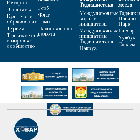
История
Таджикистана
места
Герб
Экономика
Международные
Таджикс
Флаг
Культура и
водные
Национа
образование
Гимн
инициативы
Парк
Туризм
Национальная
Международные
Гиссар
валюта
Таджикистан
инициативы
Хулбук
и мировое
Таджикистана
Саразм
сообщество
Навруз