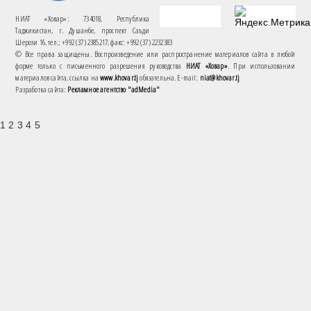
НИАТ «Ховар»: 734018, Республика
Таджикистан, г. Душанбе, проспект Саъди
Шерози 16. тел.: +992 (37) 2385217, факс: +992 (37) 2232383
© Все права защищены. Воспроизведение или распространение материалов сайта в любой
форме только с письменного разрешения руководства
НИАТ «Ховар»
. При использовании
материалов сайта, ссылка на
www.khovar.tj
обязательна. E-mail:
niat@khovar.tj
Разработка сайта:
Рекламное агентство "adMedia"
1 2 3 4 5