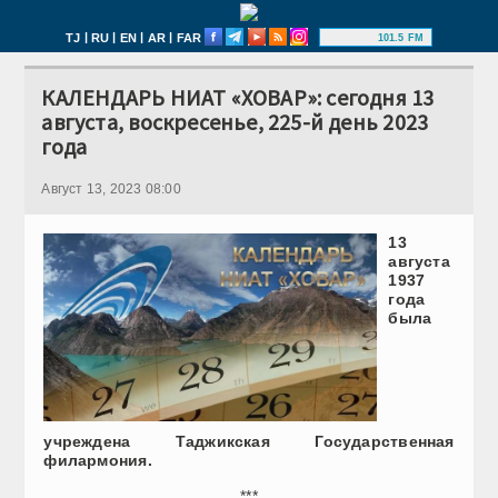
|
|
|
|
TJ
RU
EN
AR
FAR
101.5 FM
КАЛЕНДАРЬ НИАТ «ХОВАР»: сегодня 13
августа, воскресенье, 225-й день 2023
года
Август 13, 2023 08:00
13
августа
1937
года
была
учреждена Таджикская Государственная
филармония.
***