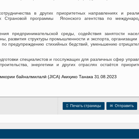
отрудничества в других приоритетных направлениях и реали
ках Страновой программы Японского агентства по междунаро
ия предпринимательской среды, содействия занятости насел
ы, развития структуры промышленности и экспорта, организации
р по предупреждению стихийных бедствий, уменьшению отрицате
одготовки специалистов и госслужащих для различных сфер управ
троительства, энергетики и других отраслях остаётся приори

Печать страницы
✉
Отправить