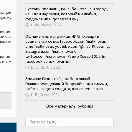
Рустами Эмомали: Душанбе – это наш город,
зации
наш дом надежды, который мы любим,
дному
гордимся им и доверяем ему!
🕔
11:00, 20.Апр 2024
ения,
Официальные страницы НИАТ «Ховар» в
 новых
социальных сетях: facebook.com/niatkhovar,
льного
t.me/niatkhovar, youtube.com/@niat_Khovar_tj,
instagram.com/niat_khovar/,
twitter.com/niatkhovar, Радио Ховар 101.5 fm,
ления,
facebook.com/khovarfm/
тетным
🕔
10:55, 20.Апр 2024
Эмомали Рахмон: «Я, как Верховный
Главнокомандующий Вооружёнными силами,
люблю каждого солдата, как своего сына»
🕔
11:51, 3.Апр 2024
Все материалы рубрики