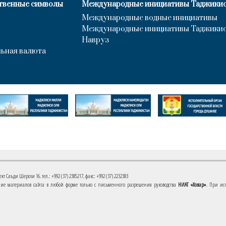
твенные символы
Международные инициативы Таджики
Международные водные инициативы
Международные инициативы Таджики
Навруз
ьная валюта
 Саъди Шерози 16. тел.: +992 (37) 2385217, факс: +992 (37) 2232383
е материалов сайта в любой форме только с письменного разрешения руководства
НИАТ «Ховар»
. При ис