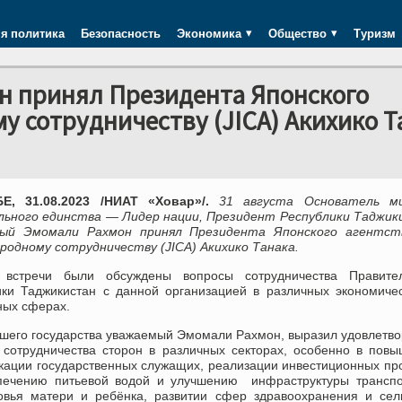
я политика
Безопасность
Экономика
Общество
Туризм
н принял Президента Японского
у сотрудничеству (JICA) Акихико Т
, 31.08.2023 /НИАТ «Ховар»/.
31 августа Основатель м
льного единства — Лидер нации, Президент Республики Таджик
ый Эмомали Рахмон принял Президента Японского агентст
родному сотрудничеству (JICA) Акихико Танака.
встречи были обсуждены вопросы сотрудничества Правител
ики Таджикистан с данной организацией в различных экономиче
ных сферах.
ашего государства уважаемый Эмомали Рахмон, выразил удовлетв
 сотрудничества сторон в различных секторах, особенно в пов
кации государственных служащих, реализации инвестиционных пр
печению питьевой водой и улучшению инфраструктуры транспо
овья матери и ребёнка, развитии сфер здравоохранения и сел