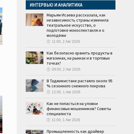
ИНТЕРВЬЮ И АНАЛИТИКА
Марьям Исаева рассказала, как
независимость страны изменила
театральное искусство, о
подготовке моноспектакля и о
молодёжи
🕔
11:00, 2.Авг 2026
Как безопасно хранить продукты в
магазинах, на рынках и в торговых
точках?
🕔
09:00, 2.Авг 2026
В Таджикистане растаяло около 95
% сезонного снежного покрова
🕔
12:00, 1.Авг 2026
Как не попасться на уловки
финансовых мошенников? Советы
специалиста
🕔
11:00, 1.Авг 2026
Промышленность как драйвер