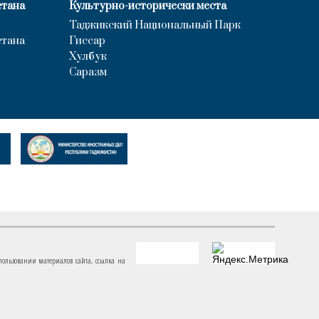
стана
Культурно-исторически места
Таджикский Национальный Парк
стана
Гиссар
Хулбук
Саразм
пользовании материалов сайта, ссылка на