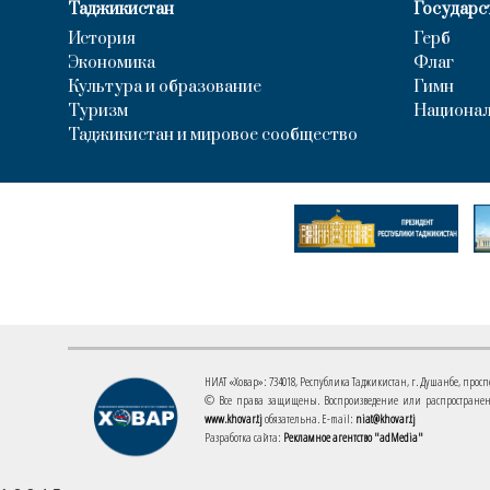
Таджикистан
Государс
История
Герб
Экономика
Флаг
Культура и образование
Гимн
Туризм
Национал
Таджикистан и мировое сообщество
НИАТ «Ховар»: 734018, Республика Таджикистан, г. Душанбе, проспект
© Все права защищены. Воспроизведение или распространени
www.khovar.tj
обязательна. E-mail:
niat@khovar.tj
Разработка сайта:
Рекламное агентство "adMedia"