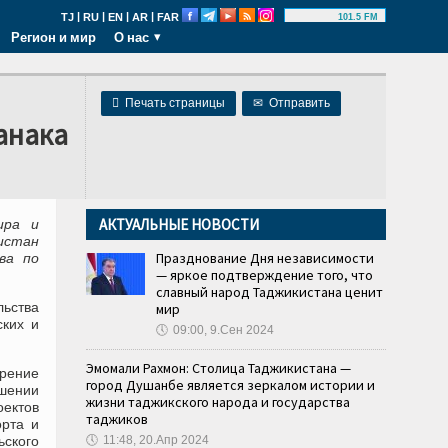
|
|
|
|
TJ
RU
EN
AR
FAR
101.5 FM
Регион и мир
О нас

Печать страницы
✉
Отправить
анака
АКТУАЛЬНЫЕ НОВОСТИ
ира и
истан
Празднование Дня независимости
ва по
— яркое подтверждение того, что
славный народ Таджикистана ценит
ьства
мир
ских и
🕔
09:00, 9.Сен 2024
Эмомали Рахмон: Столица Таджикистана —
орение
город Душанбе является зеркалом истории и
ышении
жизни таджикского народа и государства
оектов
таджиков
рта и
ьского
🕔
11:48, 20.Апр 2024