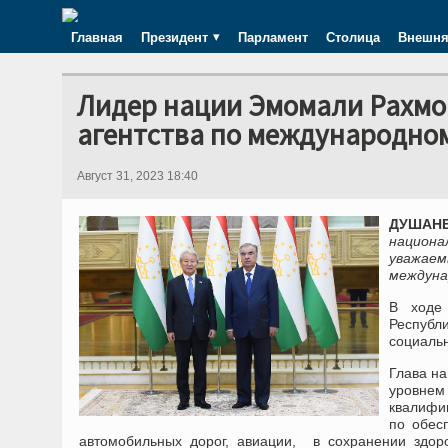
Главная
Президент
Парламент
Столица
Внешня
Лидер нации Эмомали Рахмо
агентства по международном
Август 31, 2023 18:40
ДУШАНБЕ
национа
уважаем
междуна
В ходе 
Республ
социаль
Глава н
уровнем
квалифи
по обес
автомобильных дорог, авиации, в сохранении здор