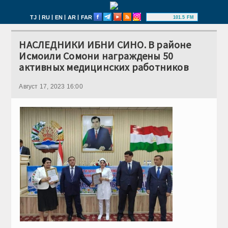
|
|
|
|
TJ
RU
EN
AR
FAR
101.5 FM
НАСЛЕДНИКИ ИБНИ СИНО. В районе
Исмоили Сомони награждены 50
активных медицинских работников
Август 17, 2023 16:00