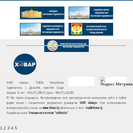
НИАТ «Ховар»: 734018, Республика
Таджикистан, г. Душанбе, проспект Саъди
Шерози 16. тел.: +992 (37) 2385217, факс: +992 (37) 2232383
© Все права защищены. Воспроизведение или распространение материалов сайта в любой
форме только с письменного разрешения руководства
НИАТ «Ховар»
. При использовании
материалов сайта, ссылка на
www.khovar.tj
обязательна. E-mail:
niat@khovar.tj
Разработка сайта:
Рекламное агентство "adMedia"
1 2 3 4 5