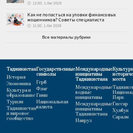
🕔
12:00, 1.Авг 2026
Как не попасться на уловки финансовых
мошенников? Советы специалиста
🕔
11:00, 1.Авг 2026
Все материалы рубрики
Таджикистан
Государственные
Международные
Культурн
символы
инициативы
историч
История
Таджикистана
места
Герб
Экономика
Международные
Таджикс
Флаг
Культура и
водные
Национа
образование
Гимн
инициативы
Парк
Туризм
Национальная
Международные
Гиссар
валюта
Таджикистан
инициативы
Хулбук
и мировое
Таджикистана
Саразм
сообщество
Навруз