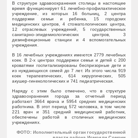
В структуре здравоохранения столицы в настоящее
время функционирует 61 лечебно-профилактическое
учреждение, из которых 16 больниц, 2 центра
поддержки семьи и ребенка, 15 городских
медицинских центров, 4 стоматологических центра,
12 отраслевых учреждений, 5 государственных
санитарно-эпидемиологических центров, 3
дезинфекционные станции и 4 вспомогательных
учреждения.
В 16 лечебных учреждениях имеются 2779 лечебных
коек. В 2-х центрах поддержки семьи и детей с 200
кроватями госпитализированы беспризорные дети и
из нуждающихся семей до 7 лет. Из этого числа 919
коек терапевтических, 614 хирургических, 505
акушер-гинекологических и 741 педиатрическая.
Наряду с этим было отмечено, что в структуре
здравоохранения города за отчетный период
работают 3664 врача и 5954 средних медицинских
работника. В этот период 572 человека, в том числе
221 врач и 351 средний медицинский работник,
обеспечены работой в столичных медицинских
учреждениях.
ФОТО: Исполнительный орган государственной
власти района Исмоили Сомони