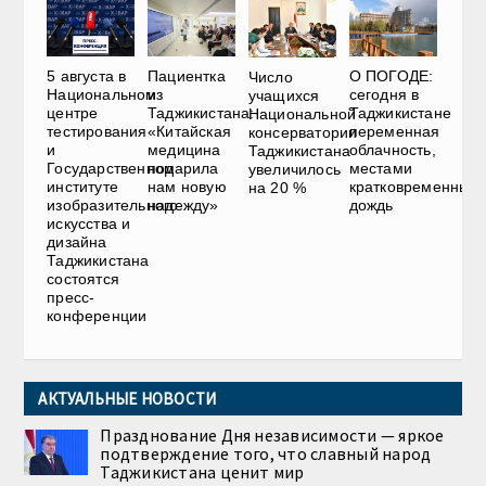
5 августа в
Пациентка
О ПОГОДЕ:
Число
Национальном
из
сегодня в
учащихся
центре
Таджикистана:
Таджикистане
Национальной
тестирования
«Китайская
переменная
консерватории
и
медицина
облачность,
Таджикистана
Государственном
подарила
местами
увеличилось
институте
нам новую
кратковременный
на 20 %
изобразительного
надежду»
дождь
искусства и
дизайна
Таджикистана
состоятся
пресс-
конференции
АКТУАЛЬНЫЕ НОВОСТИ
Празднование Дня независимости — яркое
подтверждение того, что славный народ
Таджикистана ценит мир