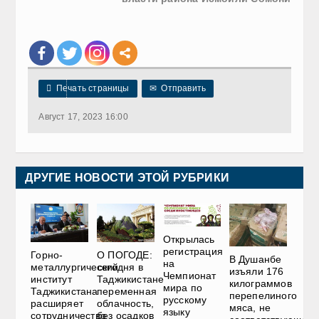

Печать страницы
✉
Отправить
Август 17, 2023 16:00
ДРУГИЕ НОВОСТИ ЭТОЙ РУБРИКИ
Открылась
регистрация
Горно-
О ПОГОДЕ:
В Душанбе
на
металлургический
сегодня в
изъяли 176
Чемпионат
институт
Таджикистане
килограммов
мира по
Таджикистана
переменная
перепелиного
русскому
расширяет
облачность,
мяса, не
языку
сотрудничество
без осадков