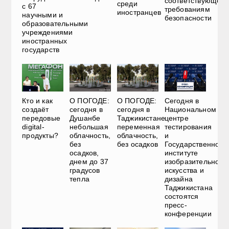
соответствующего
среди
с 67
требованиям
иностранцев
научными и
безопасности
образовательными
учреждениями
иностранных
государств
О ПОГОДЕ:
О ПОГОДЕ:
Сегодня в
Кто и как
сегодня в
сегодня в
Национальном
создаёт
Душанбе
Таджикистане
центре
передовые
небольшая
переменная
тестирования
digital-
облачность,
облачность,
и
продукты?
без
без осадков
Государственном
осадков,
институте
днем до 37
изобразительного
градусов
искусства и
тепла
дизайна
Таджикистана
состоятся
пресс-
конференции