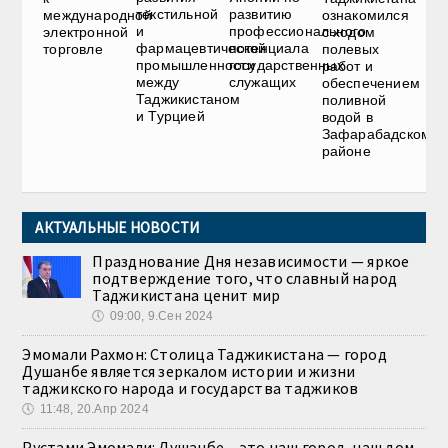
текстильной
развитию
международной
ознакомился
и
профессионального
электронной
с ходом
фармацевтической
потенциала
торговле
полевых
промышленности
государственных
работ и
между
служащих
обеспечением
Таджикистаном
поливной
и Турцией
водой в
Зафарабадском
районе
АКТУАЛЬНЫЕ НОВОСТИ
Празднование Дня независимости — яркое
подтверждение того, что славный народ
Таджикистана ценит мир
🕔
09:00, 9.Сен 2024
Эмомали Рахмон: Столица Таджикистана — город
Душанбе является зеркалом истории и жизни
таджикского народа и государства таджиков
🕔
11:48, 20.Апр 2024
Рустами Эмомали: Душанбе – это наш город, наш дом