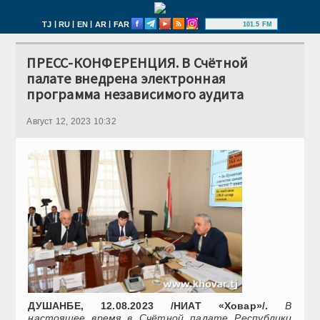
|
|
|
|
TJ
RU
EN
AR
FAR
101.5 FM
ПРЕСС-КОНФЕРЕНЦИЯ. В Счётной
палате внедрена электронная
программа независимого аудита
Август 12, 2023 10:32
ДУШАНБЕ, 12.08.2023 /НИАТ «Ховар»/.
В
настоящее время в Счётной палате Республики