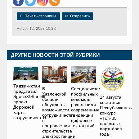

Печать страницы
✉
Отправить
Август 12, 2023 10:32
ДРУГИЕ НОВОСТИ ЭТОЙ РУБРИКИ
Таджикистан
В
Специалистам
представил
Хатлонской
профильных
SpaceX/Starlink
14 августа
области
ведомств
проект
состоится
обсуждены
разъяснили
Дорожной
Республиканский
возможности
современные
карты
конкурс
сотрудничества
тенденции
сотрудничества
«Топ-35
в
цифровых
надёжных
направлении
технологий
партнёров
строительства
года»
электростанций