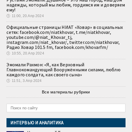
надежды, который мы любим, гордимся им и доверяем
ему!
🕔
11:00, 20.Апр 2024
Официальные страницы НИАТ «Ховар» в социальных
сетях: facebook.com/niatkhovar, t.me/niatkhovar,
youtube.com/@niat_Khovar_tj,
instagram.com/niat_khovar/, twitter.com/niatkhovar,
Радио Ховар 101.5 fm, facebook.com/khovarfm/
🕔
10:55, 20.Апр 2024
Эмомали Рахмон: «Я, как Верховный
Главнокомандующий Вооружёнными силами, люблю
каждого солдата, как своего сына»
🕔
11:51, 3.Апр 2024
Все материалы рубрики
ИНТЕРВЬЮ И АНАЛИТИКА