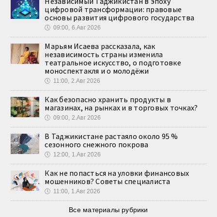
Независимый Таджикистан в эпоху
цифровой трансформации: правовые
основы развития цифрового государства
🕔
09:00, 6.Авг 2026
Марьям Исаева рассказала, как
независимость страны изменила
театральное искусство, о подготовке
моноспектакля и о молодёжи
🕔
11:00, 2.Авг 2026
Как безопасно хранить продукты в
магазинах, на рынках и в торговых точках?
🕔
09:00, 2.Авг 2026
В Таджикистане растаяло около 95 %
сезонного снежного покрова
🕔
12:00, 1.Авг 2026
Как не попасться на уловки финансовых
мошенников? Советы специалиста
🕔
11:00, 1.Авг 2026
Все материалы рубрики