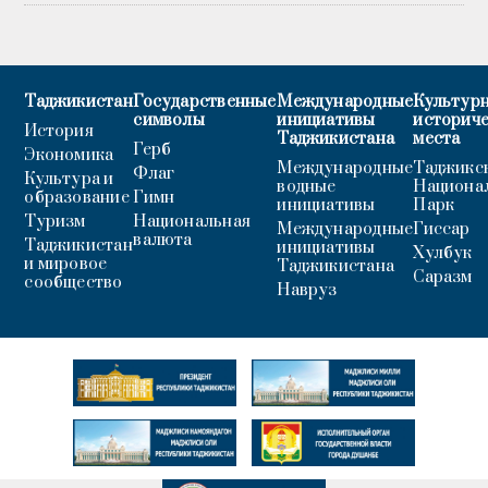
Таджикистан
Государственные
Международные
Культурн
символы
инициативы
историч
История
Таджикистана
места
Герб
Экономика
Международные
Таджикс
Флаг
Культура и
водные
Национа
образование
Гимн
инициативы
Парк
Туризм
Национальная
Международные
Гиссар
валюта
Таджикистан
инициативы
Хулбук
и мировое
Таджикистана
Саразм
сообщество
Навруз