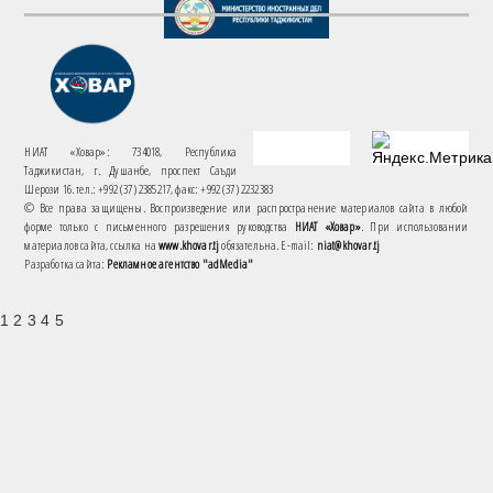
НИАТ «Ховар»: 734018, Республика
Таджикистан, г. Душанбе, проспект Саъди
Шерози 16. тел.: +992 (37) 2385217, факс: +992 (37) 2232383
© Все права защищены. Воспроизведение или распространение материалов сайта в любой
форме только с письменного разрешения руководства
НИАТ «Ховар»
. При использовании
материалов сайта, ссылка на
www.khovar.tj
обязательна. E-mail:
niat@khovar.tj
Разработка сайта:
Рекламное агентство "adMedia"
1 2 3 4 5