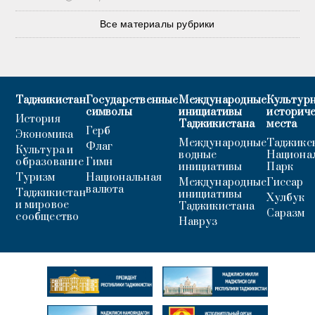
Все материалы рубрики
Таджикистан
Государственные
Международные
Культурн
символы
инициативы
историч
История
Таджикистана
места
Герб
Экономика
Международные
Таджикс
Флаг
Культура и
водные
Национа
образование
Гимн
инициативы
Парк
Туризм
Национальная
Международные
Гиссар
валюта
Таджикистан
инициативы
Хулбук
и мировое
Таджикистана
Саразм
сообщество
Навруз