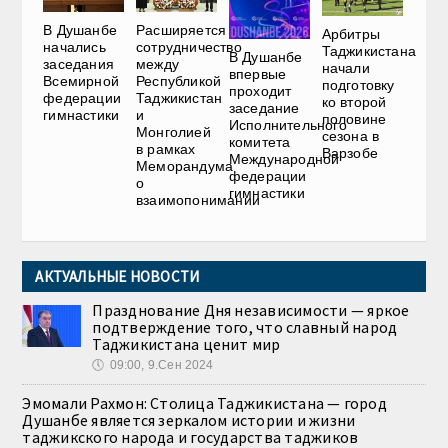
В Душанбе
Расширяется
Арбитры
начались
сотрудничество
Таджикистана
В Душанбе
заседания
между
начали
впервые
Всемирной
Республикой
подготовку
проходит
федерации
Таджикистан
ко второй
заседание
гимнастики
и
половине
Исполнительного
Монголией
сезона в
комитета
в рамках
Варзобе
Международной
Меморандума
федерации
о
гимнастики
взаимопонимании
АКТУАЛЬНЫЕ НОВОСТИ
Празднование Дня независимости — яркое
подтверждение того, что славный народ
Таджикистана ценит мир
🕔
09:00, 9.Сен 2024
Эмомали Рахмон: Столица Таджикистана — город
Душанбе является зеркалом истории и жизни
таджикского народа и государства таджиков