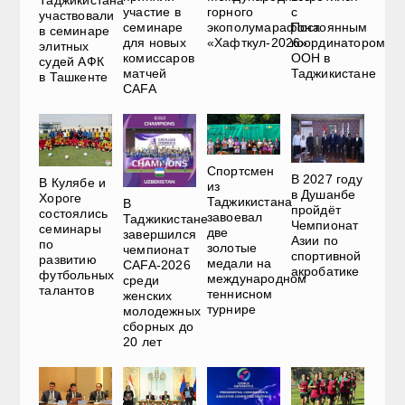
участие в
горного
с
участвовали
семинаре
экополумарафона
Постоянным
в семинаре
для новых
«Хафткул-2026»
координатором
элитных
комиссаров
ООН в
судей АФК
матчей
Таджикистане
в Ташкенте
CAFA
Спортсмен
В 2027 году
В Кулябе и
из
в Душанбе
Хороге
Таджикистана
В
пройдёт
состоялись
завоевал
Таджикистане
Чемпионат
семинары
две
завершился
Азии по
по
золотые
чемпионат
спортивной
развитию
медали на
CAFA-2026
акробатике
футбольных
международном
среди
талантов
теннисном
женских
турнире
молодежных
сборных до
20 лет