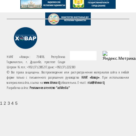
НИАТ «Ховар»: 734018, Республика
Таджикистан, г. Душанбе, проспект Саъди
Шерози 16. тел.: +992 (37) 2385217, факс: +992 (37) 2232383
© Все права защищены. Воспроизведение или распространение материалов сайта в любой
форме только с письменного разрешения руководства
НИАТ «Ховар»
. При использовании
материалов сайта, ссылка на
www.khovar.tj
обязательна. E-mail:
niat@khovar.tj
Разработка сайта:
Рекламное агентство "adMedia"
1 2 3 4 5