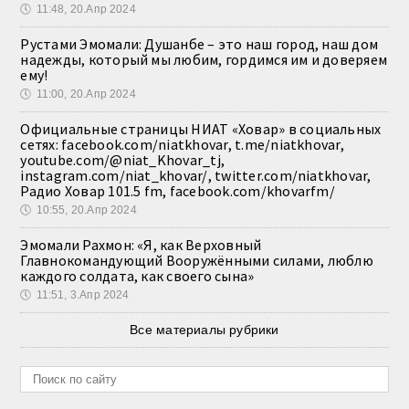
🕔
11:48, 20.Апр 2024
Рустами Эмомали: Душанбе – это наш город, наш дом
надежды, который мы любим, гордимся им и доверяем
ему!
🕔
11:00, 20.Апр 2024
Официальные страницы НИАТ «Ховар» в социальных
сетях: facebook.com/niatkhovar, t.me/niatkhovar,
youtube.com/@niat_Khovar_tj,
instagram.com/niat_khovar/, twitter.com/niatkhovar,
Радио Ховар 101.5 fm, facebook.com/khovarfm/
🕔
10:55, 20.Апр 2024
Эмомали Рахмон: «Я, как Верховный
Главнокомандующий Вооружёнными силами, люблю
каждого солдата, как своего сына»
🕔
11:51, 3.Апр 2024
Все материалы рубрики