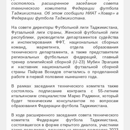
состоялось расширенное заседание совета
технического комитета Федерации футбола
Таджикистана. Об этом сообщили НИАТ «Ховар» в
Федерации футбола Таджикистана.
На совете директоры Футбольной лиги Таджикистана,
Футзальной лиги страны, Женской футбольной лиги
республики, руководители департаментов судейства
и инспектирования ФФТ, национальных сборных
команд, маркетинга, отдела образования
технического департамента, а также представители
региональных футбольных федераций, главный
тренер олимпийской сборной (U-23) Мубин Эрагшев
и наставник национальной футзальной сборной
страны Пайрав Вохидов отчитались о проделанной
работе в первой половине нынешнего года.
В рамках заседания технического комитета также
состоялось подписание контракта с 55-летним
итальянским специалистом Марко Раджини, который
будет техническим консультантом по вопросам
образования Федерации футбола Таджикистана.
В ходе расширенного заседания совета технического
комитета Федерации футбола Таджикистана,
состоявшегося в форме открытого диалога, участники
также поделились планами на второе полугодие 2023