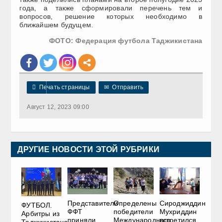
года, а также сформировали перечень тем и
вопросов, решение которых необходимо в
ближайшем будущем.
ФОТО: Федерация футбола Таджикистана

Печать страницы
✉
Отправить
Август 12, 2023 09:00
ДРУГИЕ НОВОСТИ ЭТОЙ РУБРИКИ
Представители
Определены
Сироджиддин
ФУТБОЛ.
ФФТ
победители
Мухриддин
Арбитры из
приняли
Международного
встретился
Таджикистана