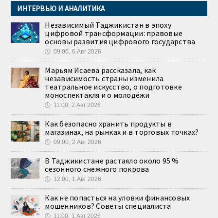
ИНТЕРВЬЮ И АНАЛИТИКА
Независимый Таджикистан в эпоху
цифровой трансформации: правовые
основы развития цифрового государства
🕔
09:00, 6.Авг 2026
Марьям Исаева рассказала, как
независимость страны изменила
театральное искусство, о подготовке
моноспектакля и о молодёжи
🕔
11:00, 2.Авг 2026
Как безопасно хранить продукты в
магазинах, на рынках и в торговых точках?
🕔
09:00, 2.Авг 2026
В Таджикистане растаяло около 95 %
сезонного снежного покрова
🕔
12:00, 1.Авг 2026
Как не попасться на уловки финансовых
мошенников? Советы специалиста
🕔
11:00, 1.Авг 2026