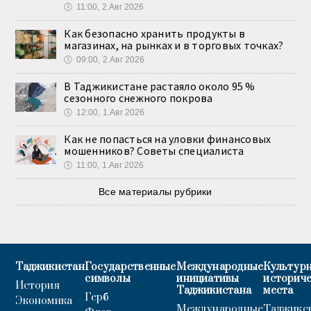
🕔
11:00, 2.Авг 2026
Как безопасно хранить продукты в
магазинах, на рынках и в торговых точках?
🕔
09:00, 2.Авг 2026
В Таджикистане растаяло около 95 %
сезонного снежного покрова
🕔
12:00, 1.Авг 2026
Как не попасться на уловки финансовых
мошенников? Советы специалиста
🕔
11:00, 1.Авг 2026
Все материалы рубрики
Таджикистан
Государственные
Международные
Культурн
символы
инициативы
историч
История
Таджикистана
места
Герб
Экономика
Международные
Таджикс