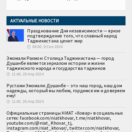
АКТУАЛЬНЫЕ НОВОСТИ
Празднование Дня независимости — яркое
подтверждение того, что славный народ
Таджикистана ценит мир
🕔
09:00, 9.Сен 2024
Эмомали Рахмон: Столица Таджикистана — город
Душанбе является зеркалом истории и жизни
таджикского народа и государства таджиков
🕔
11:48, 20.Апр 2024
Рустами Эмомали: Душанбе – это наш город, наш дом
надежды, который мы любим, гордимся им и доверяем
ему!
🕔
11:00, 20.Апр 2024
Официальные страницы НИАТ «Ховар» в социальных
сетях: facebook.com/niatkhovar, t.me/niatkhovar,
youtube.com/@niat_Khovar_tj,
instagram.com/niat_khovar/, twitter.com/niatkhovar,