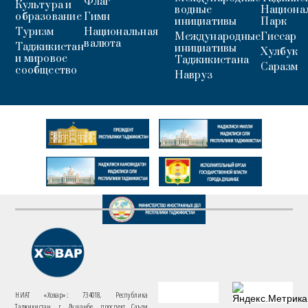
Флаг
Культура и
водные
Национа
образование
Гимн
инициативы
Парк
Туризм
Национальная
Международные
Гиссар
валюта
Таджикистан
инициативы
Хулбук
и мировое
Таджикистана
Саразм
сообщество
Навруз
НИАТ «Ховар»: 734018, Республика
Таджикистан, г. Душанбе, проспект Саъди