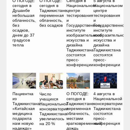
О ПОГОДЕ:
О ПОГОДЕ:
Сегодня в
5 августа в
сегодня в
сегодня в
Национальном
Национальном
Душанбе
Таджикистане
центре
центре
небольшая
переменная
тестирования
тестирования
облачность,
облачность,
и
и
без
без осадков
Государственном
Государственном
осадков,
институте
институте
днем до 37
изобразительного
изобразительного
градусов
искусства и
искусства и
тепла
дизайна
дизайна
Таджикистана
Таджикистана
состоятся
состоятся
пресс-
пресс-
конференции
конференции
Пациентка
О ПОГОДЕ:
4 августа в
Число
из
сегодня в
Национальной
учащихся
Таджикистана:
Таджикистане
консерватории
Национальной
«Китайская
переменная
Таджикистана
консерватории
медицина
облачность,
состоится
Таджикистана
подарила
местами
пресс-
увеличилось
нам новую
кратковременный
конференция
на 20 %
надежду»
дождь