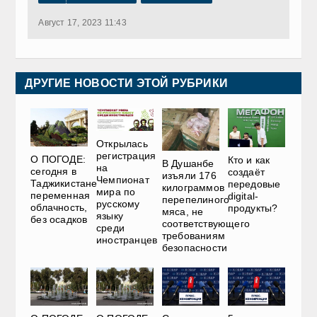
Август 17, 2023 11:43
ДРУГИЕ НОВОСТИ ЭТОЙ РУБРИКИ
Открылась
регистрация
О ПОГОДЕ:
Кто и как
В Душанбе
на
сегодня в
создаёт
изъяли 176
Чемпионат
Таджикистане
передовые
килограммов
мира по
переменная
digital-
перепелиного
русскому
облачность,
продукты?
мяса, не
языку
без осадков
соответствующего
среди
требованиям
иностранцев
безопасности