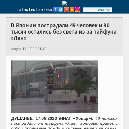
|
|
|
|
TJ
RU
EN
AR
FAR
101.5 FM
В Японии пострадали 49 человек и 90
тысяч остались без света из-за тайфуна
«Лан»
Август 17, 2023 11:43
ДУШАНБЕ, 17.08.2023 /НИАТ «Ховар»/.
49 человек
пострадали от тайфуна «Лан», который принес с
собой проливные дожди и сильный ветер на самый