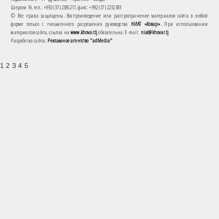
Шерози 16. тел.: +992 (37) 2385217, факс: +992 (37) 2232383
© Все права защищены. Воспроизведение или распространение материалов сайта в любой
форме только с письменного разрешения руководства
НИАТ «Ховар»
. При использовании
материалов сайта, ссылка на
www.khovar.tj
обязательна. E-mail:
niat@khovar.tj
Разработка сайта:
Рекламное агентство "adMedia"
1 2 3 4 5