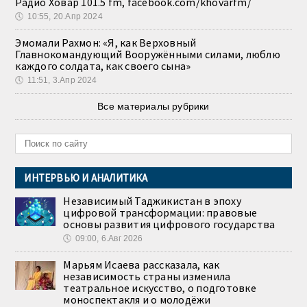
Радио Ховар 101.5 fm, facebook.com/khovarfm/
🕔
10:55, 20.Апр 2024
Эмомали Рахмон: «Я, как Верховный
Главнокомандующий Вооружёнными силами, люблю
каждого солдата, как своего сына»
🕔
11:51, 3.Апр 2024
Все материалы рубрики
ИНТЕРВЬЮ И АНАЛИТИКА
Независимый Таджикистан в эпоху
цифровой трансформации: правовые
основы развития цифрового государства
🕔
09:00, 6.Авг 2026
Марьям Исаева рассказала, как
независимость страны изменила
театральное искусство, о подготовке
моноспектакля и о молодёжи