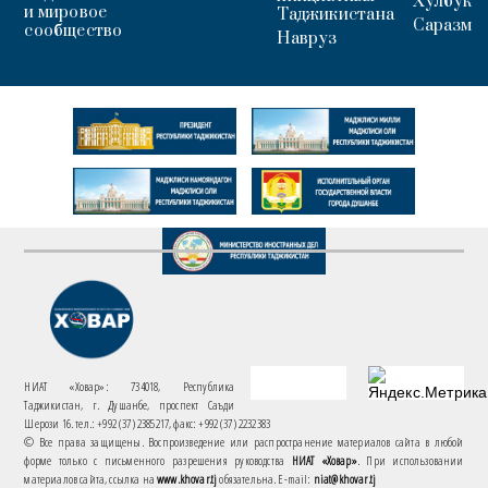
Хулбук
и мировое
Таджикистана
Саразм
сообщество
Навруз
НИАТ «Ховар»: 734018, Республика
Таджикистан, г. Душанбе, проспект Саъди
Шерози 16. тел.: +992 (37) 2385217, факс: +992 (37) 2232383
© Все права защищены. Воспроизведение или распространение материалов сайта в любой
форме только с письменного разрешения руководства
НИАТ «Ховар»
. При использовании
материалов сайта, ссылка на
www.khovar.tj
обязательна. E-mail:
niat@khovar.tj