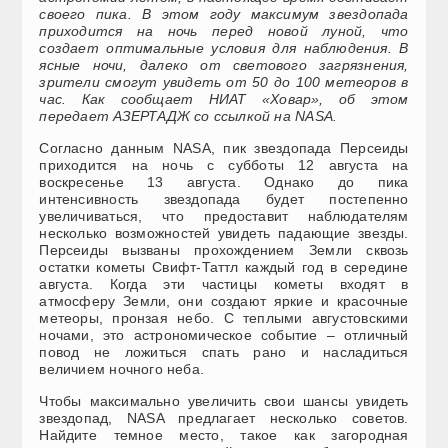
своего пика. В этом году максимум звездопада
приходится на ночь перед новой луной, что
создает оптимальные условия для наблюдения. В
ясные ночи, далеко от светового загрязнения,
зрители смогут увидеть от 50 до 100 метеоров в
час. Как сообщает НИАТ «Ховар», об этом
передает АЗЕРТАДЖ со ссылкой на NASA.
Согласно данным NASA, пик звездопада Персеиды
приходится на ночь с субботы 12 августа на
воскресенье 13 августа. Однако до пика
интенсивность звездопада будет постепенно
увеличиваться, что предоставит наблюдателям
несколько возможностей увидеть падающие звезды.
Персеиды вызваны прохождением Земли сквозь
остатки кометы Свифт-Таттл каждый год в середине
августа. Когда эти частицы кометы входят в
атмосферу Земли, они создают яркие и красочные
метеоры, пронзая небо. С теплыми августовскими
ночами, это астрономическое событие – отличный
повод не ложиться спать рано и насладиться
величием ночного неба.
Чтобы максимально увеличить свои шансы увидеть
звездопад, NASA предлагает несколько советов.
Найдите темное место, такое как загородная