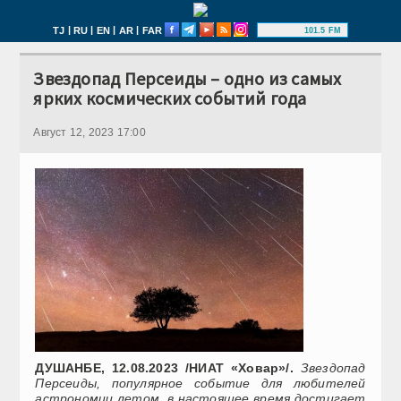
|
|
|
|
TJ
RU
EN
AR
FAR
101.5 FM
Звездопад Персеиды – одно из самых
ярких космических событий года
Август 12, 2023 17:00
ДУШАНБЕ, 12.08.2023 /НИАТ «Ховар»/.
Звездопад
Персеиды, популярное событие для любителей
астрономии летом, в настоящее время достигает