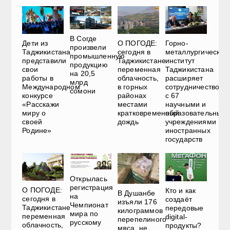
В Согде
Дети из
О ПОГОДЕ:
Горно-
произвели
Таджикистана
сегодня в
металлургический
промышленную
представили
Таджикистане
институт
продукцию
свои
переменная
Таджикистана
на 20,5
работы в
облачность,
расширяет
млрд
Международном
в горных
сотрудничество
сомони
конкурсе
районах
с 67
«Расскажи
местами
научными и
миру о
кратковременный
образовательным
своей
дождь
учреждениями
Родине»
иностранных
государств
Открылась
регистрация
О ПОГОДЕ:
Кто и как
В Душанбе
на
сегодня в
создаёт
изъяли 176
Чемпионат
Таджикистане
передовые
килограммов
мира по
переменная
digital-
перепелиного
русскому
облачность,
продукты?
мяса, не