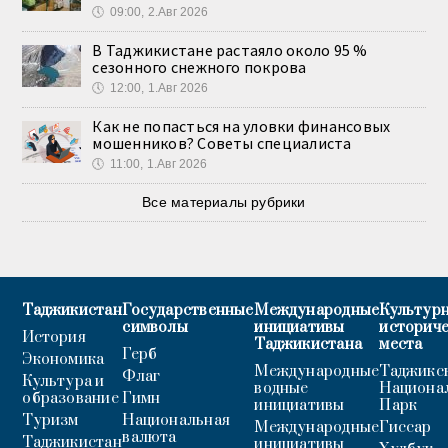
🕔
09:00, 2.Авг 2026
В Таджикистане растаяло около 95 %
сезонного снежного покрова
🕔
12:00, 1.Авг 2026
Как не попасться на уловки финансовых
мошенников? Советы специалиста
🕔
11:00, 1.Авг 2026
Все материалы рубрики
Таджикистан
Государственные
Международные
Культурн
символы
инициативы
историч
История
Таджикистана
места
Герб
Экономика
Международные
Таджикс
Флаг
Культура и
водные
Национа
образование
Гимн
инициативы
Парк
Туризм
Национальная
Международные
Гиссар
валюта
Таджикистан
инициативы