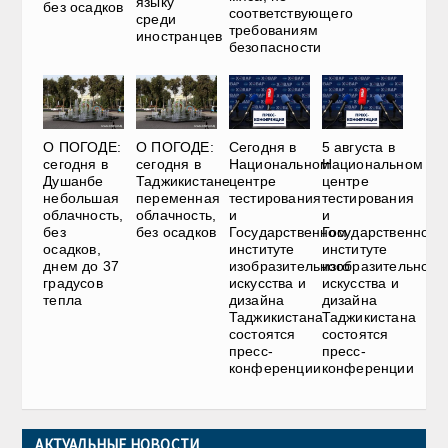
языку
без осадков
соответствующего
среди
требованиям
иностранцев
безопасности
О ПОГОДЕ:
О ПОГОДЕ:
Сегодня в
5 августа в
сегодня в
сегодня в
Национальном
Национальном
Душанбе
Таджикистане
центре
центре
небольшая
переменная
тестирования
тестирования
облачность,
облачность,
и
и
без
без осадков
Государственном
Государственном
осадков,
институте
институте
днем до 37
изобразительного
изобразительного
градусов
искусства и
искусства и
тепла
дизайна
дизайна
Таджикистана
Таджикистана
состоятся
состоятся
пресс-
пресс-
конференции
конференции
АКТУАЛЬНЫЕ НОВОСТИ