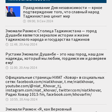
Празднование Дня независимости — яркое
подтверждение того, что славный народ
Таджикистана ценит мир
🕔
09:00, 9.Сен 2024
Эмомали Рахмон: Столица Таджикистана — город
Душанбе является зеркалом истории и жизни
таджикского народа и государства таджиков
🕔
11:48, 20.Апр 2024
Рустами Эмомали: Душанбе – это наш город, наш дом
надежды, который мы любим, гордимся им и доверяем
ему!
🕔
11:00, 20.Апр 2024
Официальные страницы НИАТ «Ховар» в социальных
сетях: facebook.com/niatkhovar, t.me/niatkhovar,
youtube.com/@niat_Khovar_tj,
instagram.com/niat_khovar/, twitter.com/niatkhovar,
Радио Ховар 101.5 fm, facebook.com/khovarfm/
🕔
10:55, 20.Апр 2024
Эмомали Рахмон: «Я, как Верховный