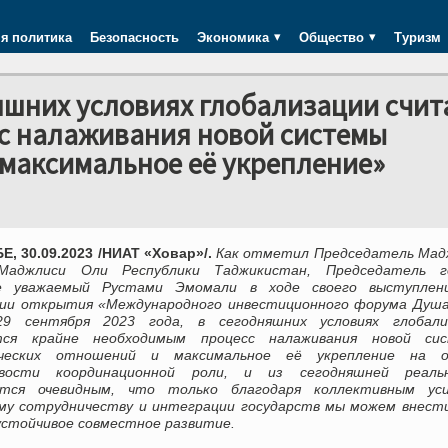
я политика
Безопасность
Экономика
Общество
Туризм
яшних условиях глобализации счит
с налаживания новой системы
максимальное её укрепление»
, 30.09.2023 /НИАТ «Ховар»/.
Как отметил Председатель Мад
Маджлиси Оли Республики Таджикистан, Председатель г
е уважаемый Рустами Эмомали в ходе своего выступлен
ии открытия «Международного инвестиционного форума Душа
29 сентября 2023 года, в сегодняшних условиях глобали
тся крайне необходимым процесс налаживания новой си
ических отношений и максимальное её укрепление на о
ивости координационной роли, и из сегодняшней реаль
ится очевидным, что только благодаря коллективным уси
му сотрудничеству и интеграции государств мы можем внести
 устойчивое совместное развитие.