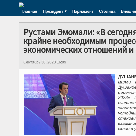
Главная
Президент
Парламент
Столица
Внешня
Рустами Эмомали: «В сегодн
крайне необходимым процес
экономических отношений и 
Сентябрь 30, 2023 16:09
ДУШАНБЕ
милли 
Душанб
церемон
2023» 
считае
эконом
устойч
станов
взаимно
вклад в