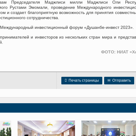
вам Председателя Маджлиси милли Маджлиси Оли Респу
мого Рустами Эмомали, проведение Международного инвестици
м и создает благоприятную возможность для принятия совместн
естиционного сотрудничества.
я Международный инвестиционный форум «Душанбе-инвест 2023».
ринимателей и инвесторов из нескольких стран мира и предста
й.
ФОТО: НИАТ «Х

Печать страницы
✉
Отправить