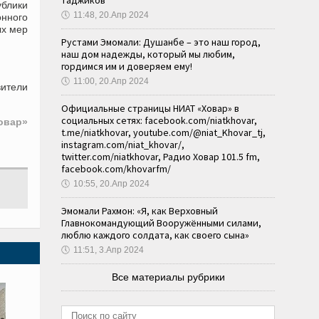
таджиков
блики
🕔
11:48, 20.Апр 2024
онного
ых мер
Рустами Эмомали: Душанбе – это наш город,
наш дом надежды, который мы любим,
гордимся им и доверяем ему!
🕔
11:00, 20.Апр 2024
вители
Официальные страницы НИАТ «Ховар» в
социальных сетях: facebook.com/niatkhovar,
овар»
t.me/niatkhovar, youtube.com/@niat_Khovar_tj,
instagram.com/niat_khovar/,
twitter.com/niatkhovar, Радио Ховар 101.5 fm,
facebook.com/khovarfm/
🕔
10:55, 20.Апр 2024
Эмомали Рахмон: «Я, как Верховный
Главнокомандующий Вооружёнными силами,
люблю каждого солдата, как своего сына»
🕔
11:51, 3.Апр 2024
Все материалы рубрики