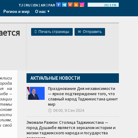
|
|
|
|
TJ
RU
EN
AR
FAR
101.5 FM
Регион и мир
О нас
ается

Печать страницы
✉
Отправить
АКТУАЛЬНЫЕ НОВОСТИ
жлиси
орода
Празднование Дня независимости
ия на
— яркое подтверждение того, что
нбе –
славный народ Таджикистана ценит
зации
мир
стемы
снове
🕔
09:00, 9.Сен 2024
ности
лиям,
Эмомали Рахмон: Столица Таджикистана —
 свой
город Душанбе является зеркалом истории и
жизни таджикского народа и государства