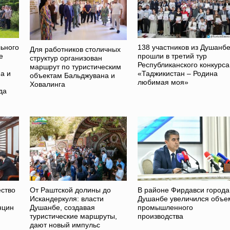
ьного
138 участников из Душанб
Для работников столичных
е
прошли в третий тур
структур организован
Республиканского конкурса
маршрут по туристическим
а и
«Таджикистан – Родина
объектам Бальджувана и
любимая моя»
Ховалинга
да
ство
От Раштcкой долины до
В районе Фирдавси города
Искандеркуля: власти
Душанбе увеличился объе
нцин
Душанбе, создавая
промышленного
туристические маршруты,
производства
дают новый импульс