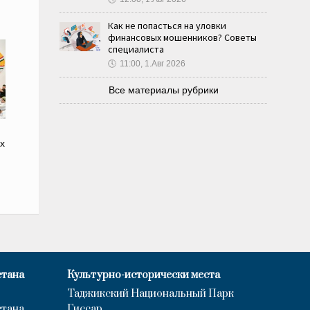
Как не попасться на уловки
финансовых мошенников? Советы
специалиста
🕔
11:00, 1.Авг 2026
Все материалы рубрики
х
стана
Культурно-исторически места
Таджикский Национальный Парк
стана
Гиссар