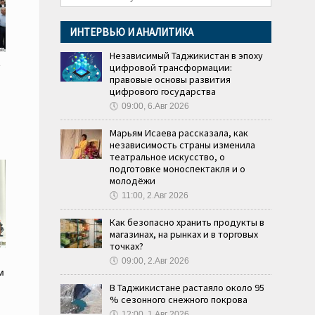
ИНТЕРВЬЮ И АНАЛИТИКА
Независимый Таджикистан в эпоху
е
цифровой трансформации:
правовые основы развития
цифрового государства
🕔
09:00, 6.Авг 2026
Марьям Исаева рассказала, как
независимость страны изменила
театральное искусство, о
подготовке моноспектакля и о
молодёжи
🕔
11:00, 2.Авг 2026
Как безопасно хранить продукты в
магазинах, на рынках и в торговых
точках?
🕔
09:00, 2.Авг 2026
м
В Таджикистане растаяло около 95
% сезонного снежного покрова
🕔
12:00, 1.Авг 2026