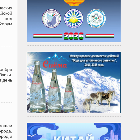
ческих
айской
а под
Форум
ноября
блики.
т день
рошли
орода,
ород и