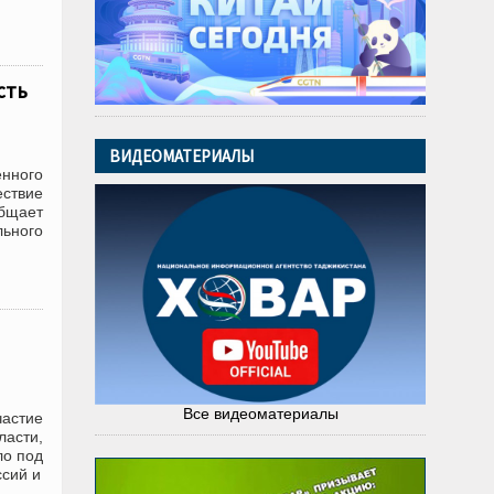
сть
ВИДЕОМАТЕРИАЛЫ
енного
ествие
общает
льного
Все видеоматериалы
частие
ласти,
ло под
ссий и