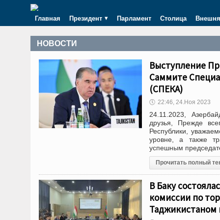
Главная
Президент
Парламент
Столица
Внешня
НОВОСТИ
Выступление Пр
Саммите Специа
(СПЕКА)
🕔
22:46, 24.Ноя 2023
24.11.2023, Азерба
друзья, Прежде все
Республики, уважаем
уровне, а также тр
успешным председат
Прочитать полный те
В Баку состоял
комиссии по то
Таджикистаном 