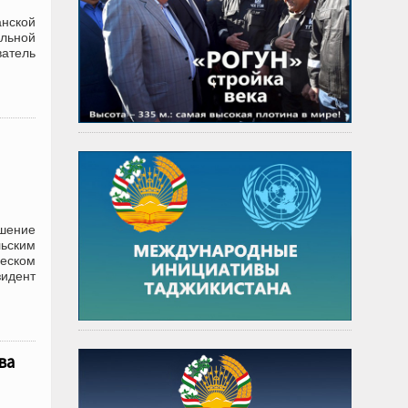
анской
льной
ватель
шение
ьским
ческом
идент
ва