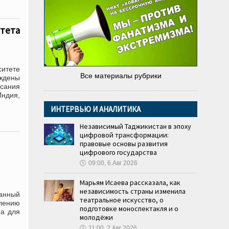
тета
итете
Все материалы рубрики
уждены
сания
ндия,
ИНТЕРВЬЮ И АНАЛИТИКА
Независимый Таджикистан в эпоху
цифровой трансформации:
правовые основы развития
цифрового государства
🕔
09:00, 6.Авг 2026
Марьям Исаева рассказала, как
независимость страны изменила
ванный
театральное искусство, о
влению
подготовке моноспектакля и о
на для
молодёжи
🕔
11:00, 2.Авг 2026