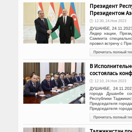
Президент Респ
Президентом Аз
🕔
12:30, 24.Ноя 2023
ДУШАНБЕ, 24.11.2023
Лидер нации, Прези
Саммита специальн
провел встречу с Пр
Прочитать полный те
В Исполнительно
состоялась конф
🕔
12:10, 24.Ноя 2023
ДУШАНБЕ, 24.11.202
города Душанбе со
Республики Таджики
Председателя города
Председателя города
Прочитать полный те
Таджикистан пр