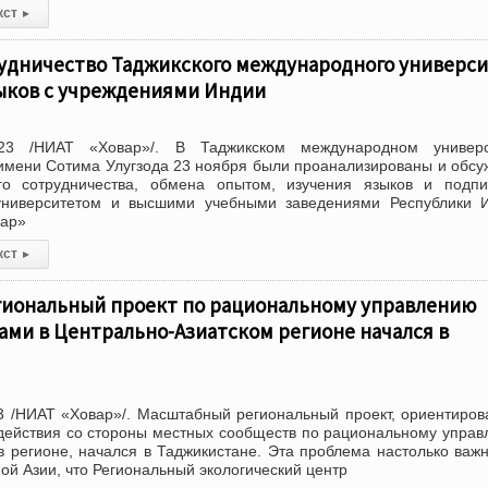
кст
▸
удничество Таджикского международного универси
ыков с учреждениями Индии
23 /НИАТ «Ховар»/. В Таджикском международном универс
имени Сотима Улугзода 23 ноября были проанализированы и обс
о сотрудничества, обмена опытом, изучения языков и подпи
ниверситетом и высшими учебными заведениями Республики И
ар»
кст
▸
иональный проект по рациональному управлению
ми в Центрально-Азиатском регионе начался в
3 /НИАТ «Ховар»/. Масштабный региональный проект, ориентиро
действия со стороны местных сообществ по рациональному упра
 регионе, начался в Таджикистане. Эта проблема настолько важ
ой Азии, что Региональный экологический центр