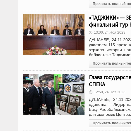
Прочитать полный те
«ТАДЖИКИ» — ЗЕ
финальный тур 
🕔
13:00, 24.Ноя 2023
ДУШАНБЕ, 24.11.2023
участием 115 претен
зеркало истории на
библиотеке Таджикис
Прочитать полный те
Глава государст
СПЕКА
🕔
12:50, 24.Ноя 2023
ДУШАНБЕ, 24.11.20
единства — Лидер н
Баку Азербайджанск
для экономик Центра
Прочитать полный те