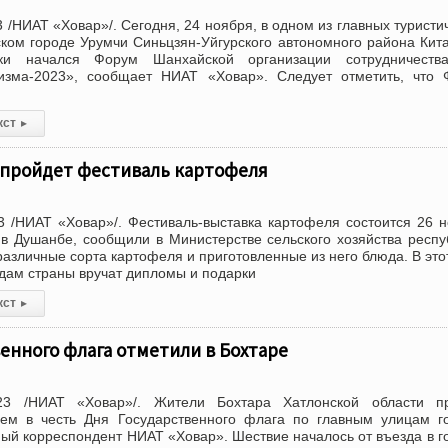
/НИАТ «Ховар»/. Сегодня, 24 ноября, в одном из главных туристи
ком городе Урумчи Синьцзян-Уйгурского автономного района Кит
ки начался Форум Шанхайской организации сотрудничеств
изма-2023», сообщает НИАТ «Ховар». Следует отметить, что 
кст
▸
 пройдет фестиваль картофеля
 /НИАТ «Ховар»/. Фестиваль-выставка картофеля состоится 26 
в Душанбе, сообщили в Министерстве сельского хозяйства респу
азличные сорта картофеля и приготовленные из него блюда. В это
ам страны вручат дипломы и подарки
кст
▸
енного флага отметили в Бохтаре
23 /НИАТ «Ховар»/. Жители Бохтара Хатлонской области п
ем в честь Дня Государственного флага по главным улицам г
ый корреспондент НИАТ «Ховар». Шествие началось от въезда в г