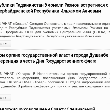
ублики Таджикистан Эмомали Рахмон встретился с
ербайджанской Республики Ильхамом Алиевым
 /НИАТ «Ховар»/. Сегодня Основатель мира и национального един
дент Республики Таджикистан уважаемый Эмомали Рахмон на 
ой Программы ООН для экономик Центральной Азии (СПЕКА) в
езидентом Азербайджанской Республики уважаемым Ильхамом
кст
▸
м органе государственной власти города Душанбе
еренция в честь Дня Государственного флага
3 /НИАТ «Ховар»/. В Исполнительном органе государственной 
стоялась конференция, посвященная Дню Государственного 
стан. Об этом НИАТ «Ховар» сообщили в Отделе информации ап
 Душанбе. В работе конференции приняли участие сотрудники ап
кст
▸
едложил руководящему Совету Специальной