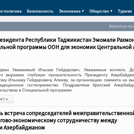
я политика
Безопасность
Экономика
Общество
Туризм
Вернуться на 
езидента Республики Таджикистан Эмомали Рахмон
льной программы ООН для экономик Центральной 
йджан Уважаемый Ильхам Гейдарович, Уважаемые коллеги, До
го выражаю глубокую признательность Президенту Азербайджа
ому Ильхаму Гейдаровичу Алиеву, за организацию саммита на в
адиционное гостеприимство. Поздравляем братский Азербайд
ельством в Специальной программе
кст
▸
ась встреча сопредседателей межправительственно
ргово-экономическому сотрудничеству между
и Азербайджаном