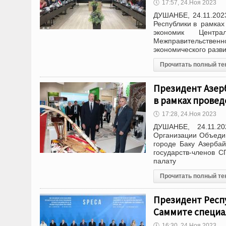
🕔
17:57, 24.Ноя 2023
ДУШАНБЕ, 24.11.2023
Республики в рамках
экономик Центр
Межправительственн
экономического разви
Прочитать полный те
Президент Азер
в рамках прове
🕔
17:28, 24.Ноя 2023
ДУШАНБЕ, 24.11.2
Организации Объеди
городе Баку Азербай
государств-членов 
палату
Прочитать полный те
Президент Респ
Саммите специа
🕔
16:30, 24.Ноя 2023