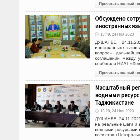
Прочитать полный те
Обсуждено сотр
иностранных яз
🕔
13:49, 24.Ноя 2023
ДУШАНБЕ, 24.11.20
иностранных языков 
вопросы дальнейшег
соглашений между у
сообщили НИАТ «Хов
Прочитать полный те
Масштабный рег
водными ресурса
Таджикистане
🕔
13:28, 24.Ноя 2023
ДУШАНБЕ, 24.11.202
на реальные шаги и 
водными ресурсами в
всех стран Центральн