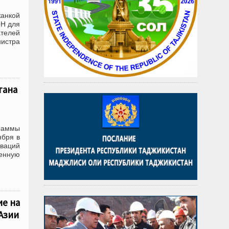
жанкой
ОН для
елей
нистра
тана
раммы
ября в
оваций
ленную
ие на
Азии