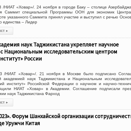
 /НИАТ «Ховар»/. 24 ноября в городе Баку – столице Азербайдж
лся Саммит специальной Программы ООН для экономик Центра
оте указанного Саммита принял участие и выступил с речью Осно
о единства – Лидер
кст
▸
кадемия наук Таджикистана укрепляет научное
 с Национальным исследовательским центром
нститут» России
3 /НИАТ «Ховар»/. 21 ноября в Москве было подписано Согла
 академией наук Таджикистана и Национальным исследовател
кий институт» Российской Федерации о научном и научно-техни
общили НИАТ «Ховар» в Академии. Соглашение подписали през
ии наук Таджикистана Фарход
кст
▸
023». Форум Шанхайской организации сотрудничест
де Урумчи Китая