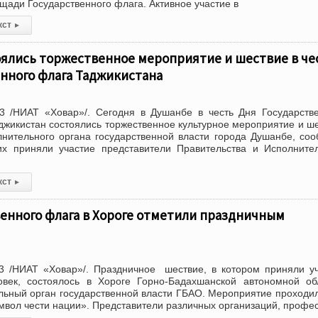
щади Государственного флага. Активное участие в
кст
▸
оялись торжественное мероприятие и шествие в че
нного флага Таджикистана
3 /НИАТ «Ховар»/. Сегодня в Душанбе в честь Дня Государств
джикистан состоялись торжественное культурное мероприятие и ш
нительного органа государственной власти города Душанбе, со
х приняли участие представители Правительства и Исполните
кст
▸
енного флага в Хороге отметили праздничным
3 /НИАТ «Ховар»/. Праздничное шествие, в котором приняли у
век, состоялось в Хороге Горно-Бадахшанской автономной об
ьный орган государственной власти ГБАО. Мероприятие проходи
мвол чести нации». Представители различных организаций, профе