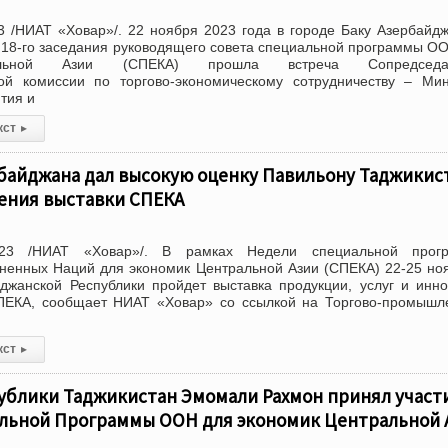
 /НИАТ «Ховар»/. 22 ноября 2023 года в городе Баку Азербайд
 18-го заседания руководящего совета специальной программы О
альной Азии (СПЕКА) прошла встреча Сопредседат
ой комиссии по торгово-экономическому сотрудничеству – Ми
тия и
кст
▸
байджана дал высокую оценку Павильону Таджикис
дения выставки СПЕКА
023 /НИАТ «Ховар»/. В рамках Недели специальной прог
ненных Наций для экономик Центральной Азии (СПЕКА) 22-25 но
джанской Республики пройдет выставка продукции, услуг и инн
СПЕКА, сообщает НИАТ «Ховар» со ссылкой на Торгово-промыш
кст
▸
ублики Таджикистан Эмомали Рахмон принял участ
льной Программы ООН для экономик Центральной 