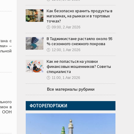
Как безопасно хранить продукты в
магазинах, на рынках и в торговых
точках?
🕔
09:00, 2.Авг 2026
В Таджикистане растаяло около 95
тана с
% сезонного снежного покрова
ики» –
🕔
12:00, 1.Авг 2026
альной
Как не попасться на уловки
финансовых мошенников? Советы
специалиста
🕔
11:00, 1.Авг 2026
Все материалы рубрики
ьного
ФОТОРЕПОРТАЖИ
хмон в
мы ООН