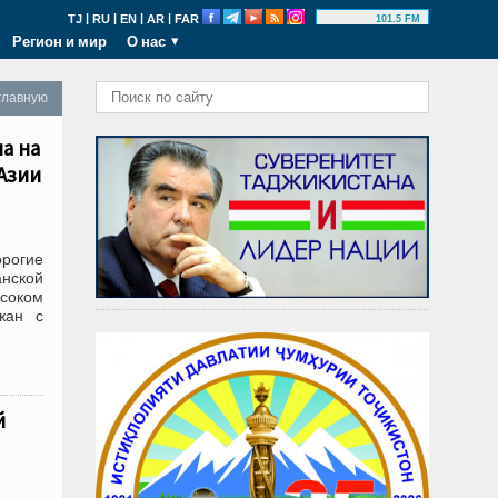
|
|
|
|
TJ
RU
EN
AR
FAR
101.5 FM
Регион и мир
О нас
главную
а на
Азии
рогие
нской
ысоком
жан с
й