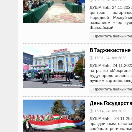
🕔
16:00, 24.Ноя 2023
ДУШАНБЕ, 24.11.2023 
центров — историчес
Народной Республи
названием «Год тур
Шанхайской
Прочитать полный те
В Таджикистане
🕔
15:31, 24.Ноя 2023
ДУШАНБЕ, 24.11.2023
на рынке «Мехргон» 
Будут представлены р
лучшим картофелевод
Прочитать полный те
День Государств
🕔
15:14, 24.Ноя 2023
ДУШАНБЕ, 24.11.20
праздничным шестви
сообщает региональн