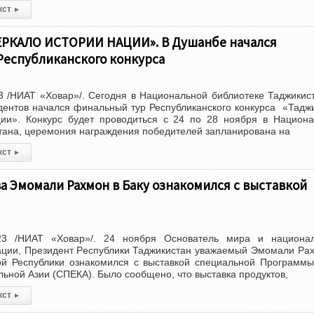
кст
▸
РКАЛО ИСТОРИИ НАЦИИ». В Душанбе начался
Республиканского конкурса
 /НИАТ «Ховар»/. Сегодня в Национальной библиотеке Таджикис
дентов начался финальный тур Республиканского конкурса «Тадж
ции». Конкурс будет проводиться с 24 по 28 ноября в Национ
тана, церемония награждения победителей запланирована на
кст
▸
ва Эмомали Рахмон в Баку ознакомился с выставкой
23 /НИАТ «Ховар»/. 24 ноября Основатель мира и национал
ации, Президент Республики Таджикистан уважаемый Эмомали Ра
ой Республики ознакомился с выставкой специальной Програм
льной Азии (СПЕКА). Было сообщено, что выставка продуктов,
кст
▸