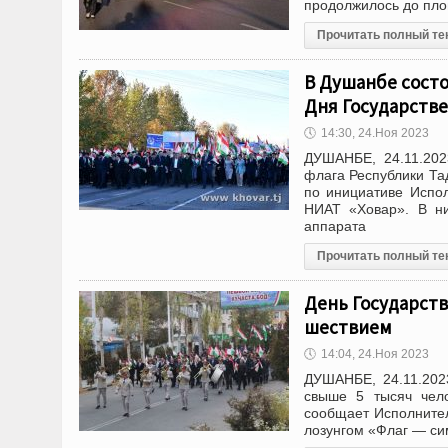
продолжилось до пло
Прочитать полный те
В Душанбе сост
Дня Государстве
🕔
14:30, 24.Ноя 2023
ДУШАНБЕ, 24.11.202
флага Республики Та
по инициативе Испол
НИАТ «Ховар». В ни
аппарата
Прочитать полный те
День Государств
шествием
🕔
14:04, 24.Ноя 2023
ДУШАНБЕ, 24.11.202
свыше 5 тысяч чело
сообщает Исполнител
лозунгом «Флаг — си