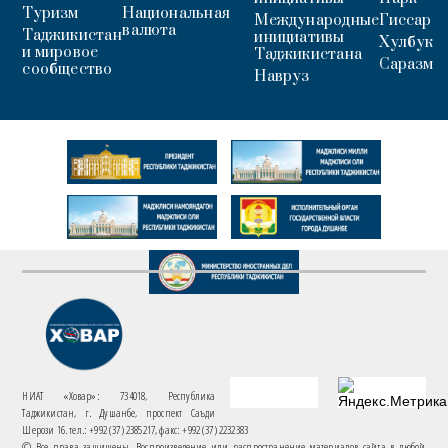
Туризм
Национальная
Международные
Гиссар
валюта
Таджикистан
инициативы
Хулбук
и мировое
Таджикистана
Саразм
сообщество
Навруз
НИАТ «Ховар»: 734018, Республика
Таджикистан, г. Душанбе, проспект Саъди
Шерози 16. тел.: +992 (37) 2385217, факс: +992 (37) 2232383
© Все права защищены. Воспроизведение или распространение материалов сайта в любой