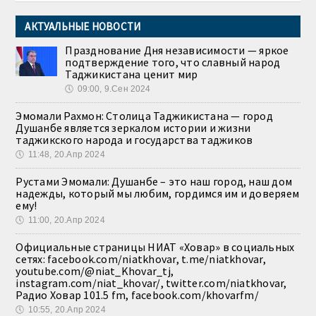
АКТУАЛЬНЫЕ НОВОСТИ
Празднование Дня независимости — яркое
подтверждение того, что славный народ
Таджикистана ценит мир
🕔
09:00, 9.Сен 2024
Эмомали Рахмон: Столица Таджикистана — город
Душанбе является зеркалом истории и жизни
таджикского народа и государства таджиков
🕔
11:48, 20.Апр 2024
Рустами Эмомали: Душанбе – это наш город, наш дом
надежды, который мы любим, гордимся им и доверяем
ему!
🕔
11:00, 20.Апр 2024
Официальные страницы НИАТ «Ховар» в социальных
сетях: facebook.com/niatkhovar, t.me/niatkhovar,
youtube.com/@niat_Khovar_tj,
instagram.com/niat_khovar/, twitter.com/niatkhovar,
Радио Ховар 101.5 fm, facebook.com/khovarfm/
🕔
10:55, 20.Апр 2024