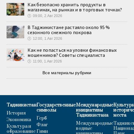
Как безопасно хранить продукты в
магазинах, на рынках и в торговых точках?
🕔
09:00, 2.Авг 2026
В Таджикистане растаяло около 95 %
сезонного снежного покрова
🕔
12:00, 1.Авг 2026
Как не попасться на уловки финансовых
мошенников? Советы специалиста
🕔
11:00, 1.Авг 2026
Все материалы рубрики
Таджикистан
Государственные
Международные
Культурн
символы
инициативы
историч
История
Таджикистана
места
Герб
Экономика
Международные
Таджикс
Флаг
Культура и
водные
Национа
образование
Гимн
инициативы
Парк