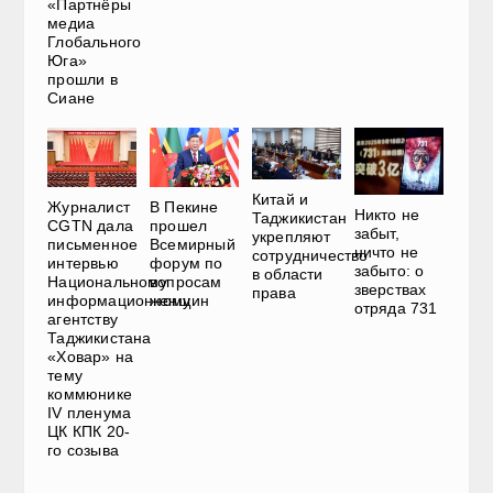
«Партнёры
медиа
Глобального
Юга»
прошли в
Сиане
Китай и
Журналист
В Пекине
Никто не
Таджикистан
CGTN дала
прошел
забыт,
укрепляют
письменное
Всемирный
ничто не
сотрудничество
интервью
форум по
забыто: о
в области
Национальному
вопросам
зверствах
права
информационному
женщин
отряда 731
агентству
Таджикистана
«Ховар» на
тему
коммюнике
IV пленума
ЦК КПК 20-
го созыва​