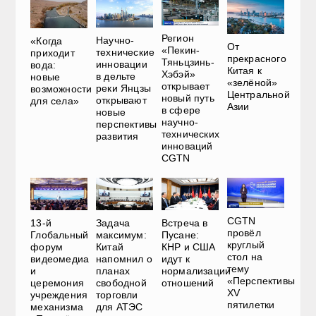
Регион
Научно-
«Когда
От
«Пекин-
технические
приходит
прекрасного
Тяньцзинь-
инновации
вода:
Китая к
Хэбэй»
в дельте
новые
«зелёной»
открывает
реки Янцзы
возможности
Центральной
новый путь
открывают
для села»
Азии
в сфере
новые
научно-
перспективы
технических
развития
инноваций
CGTN
CGTN
13-й
Задача
Встреча в
провёл
Глобальный
максимум:
Пусане:
круглый
форум
Китай
КНР и США
стол на
видеомедиа
напомнил о
идут к
тему
и
планах
нормализации
«Перспективы
церемония
свободной
отношений
XV
учреждения
торговли
пятилетки
механизма
для АТЭС