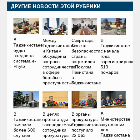
ДРУГИЕ НОВОСТИ ЭТОЙ РУБРИКИ
В
Между
Секретарь
В
Таджикистане
Таджикистаном
Совета
Таджикистане
будет
и Китаем
безопасности
с начала
внедрена
обсуждены
страны
года
система e-
вопросы
встретился
зарегистрировано
Phyto
сотрудничества
с Послом
513
в сфере
Пакистана
пожаров
борьбы с
в
преступностью
Таджикистане
В
В
В целях
В органы
Министерстве
Таджикистане
пропаганды
прокуратуры
внутренних
выявили
законодательства
Таджикистана
дел
более 600
сотрудники
поступило
Таджикистана
случаев
прокуратуры
22 063