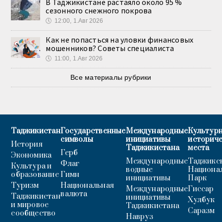
В Таджикистане растаяло около 95 %
сезонного снежного покрова
🕔
12:00, 1.Авг 2026
Как не попасться на уловки финансовых
мошенников? Советы специалиста
🕔
11:00, 1.Авг 2026
Все материалы рубрики
Таджикистан
Государственные
Международные
Культурн
символы
инициативы
историч
История
Таджикистана
места
Герб
Экономика
Международные
Таджикс
Флаг
Культура и
водные
Национа
образование
Гимн
инициативы
Парк
Туризм
Национальная
Международные
Гиссар
валюта
Таджикистан
инициативы
Хулбук
и мировое
Таджикистана
Саразм
сообщество
Навруз