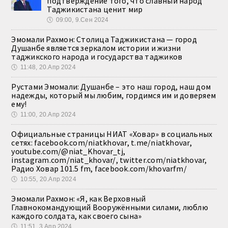
подтверждение того, что славный народ
Таджикистана ценит мир
🕔
09:00, 9.Сен 2024
Эмомали Рахмон: Столица Таджикистана — город
Душанбе является зеркалом истории и жизни
таджикского народа и государства таджиков
🕔
11:48, 20.Апр 2024
Рустами Эмомали: Душанбе – это наш город, наш дом
надежды, который мы любим, гордимся им и доверяем
ему!
🕔
11:00, 20.Апр 2024
Официальные страницы НИАТ «Ховар» в социальных
сетях: facebook.com/niatkhovar, t.me/niatkhovar,
youtube.com/@niat_Khovar_tj,
instagram.com/niat_khovar/, twitter.com/niatkhovar,
Радио Ховар 101.5 fm, facebook.com/khovarfm/
🕔
10:55, 20.Апр 2024
Эмомали Рахмон: «Я, как Верховный
Главнокомандующий Вооружёнными силами, люблю
каждого солдата, как своего сына»
🕔
11:51, 3.Апр 2024