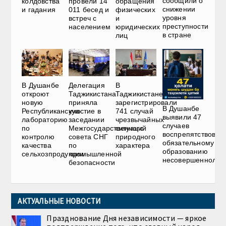
сообщили о
колдовства
провели 14
обращения
снижении
и гадания
011 бесед и
физических
уровня
встреч с
и
преступности
населением
юридических
в стране
лиц
В Душанбе
Делегация
В
откроют
Таджикистана
Таджикистане
новую
приняла
зарегистрировали
В Душанбе
Республиканскую
участие в
741 случай
выявили 47
лабораторию
заседании
чрезвычайных
случаев
по
Межгосударственного
ситуаций
воспрепятствован
контролю
совета СНГ
природного
обязательному
качества
по
характера
образованию
сельхозпродукции
промышленной
несовершеннолет
безопасности
АКТУАЛЬНЫЕ НОВОСТИ
Празднование Дня независимости — яркое