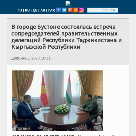
|
|
|
|
TJ
RU
EN
AR
FAR
101.5 FM
В городе Бустоне состоялась встреча
сопредседателей правительственных
делегаций Республики Таджикистана и
Кыргызской Республики
Декабрь 1, 2023 16:31