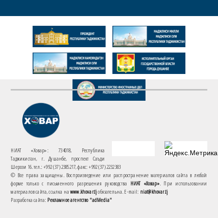
НИАТ «Ховар»: 734018, Республика
Таджикистан, г. Душанбе, проспект Саъди
Шерози 16. тел.: +992 (37) 2385217, факс: +992 (37) 2232383
© Все права защищены. Воспроизведение или распространение материалов сайта в любой
форме только с письменного разрешения руководства
НИАТ «Ховар»
. При использовании
материалов сайта, ссылка на
www.khovar.tj
обязательна. E-mail:
niat@khovar.tj
Разработка сайта:
Рекламное агентство "adMedia"