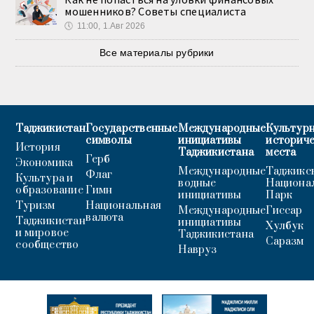
мошенников? Советы специалиста
🕔
11:00, 1.Авг 2026
Все материалы рубрики
Таджикистан
Государственные
Международные
Культурн
символы
инициативы
историч
История
Таджикистана
места
Герб
Экономика
Международные
Таджикс
Флаг
Культура и
водные
Национа
образование
Гимн
инициативы
Парк
Туризм
Национальная
Международные
Гиссар
валюта
Таджикистан
инициативы
Хулбук
и мировое
Таджикистана
Саразм
сообщество
Навруз