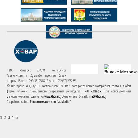
НИАТ «Ховар»: 734018, Республика
Таджикистан, г. Душанбе, проспект Саъди
Шерози 16. тел.: +992 (37) 2385217, факс: +992 (37) 2232383
© Все права защищены. Воспроизведение или распространение материалов сайта в любой
форме только с письменного разрешения руководства
НИАТ «Ховар»
. При использовании
материалов сайта, ссылка на
www.khovar.tj
обязательна. E-mail:
niat@khovar.tj
Разработка сайта:
Рекламное агентство "adMedia"
1 2 3 4 5