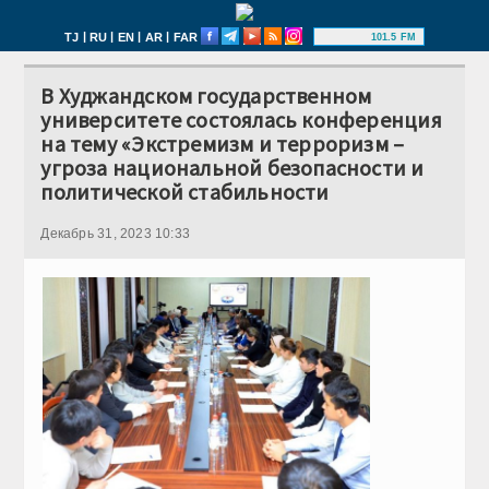
|
|
|
|
TJ
RU
EN
AR
FAR
101.5 FM
В Худжандском государственном
университете состоялась конференция
на тему «Экстремизм и терроризм –
угроза национальной безопасности и
политической стабильности
Декабрь 31, 2023 10:33