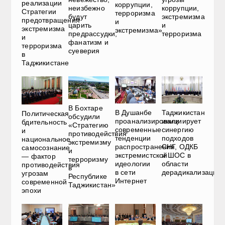
реализации
коррупции,
неизбежно
коррупции,
Стратегии
терроризма
будут
экстремизма
предотвращения
и
царить
и
экстремизма
экстремизма»
предрассудки,
терроризма
и
фанатизм и
терроризма
суеверия
в
Таджикистане
В Бохтаре
В Душанбе
Таджикистан
Политическая
обсудили
проанализировали
инициирует
бдительность
«Стратегию
современные
синергию
и
противодействия
тенденции
подходов
национальное
экстремизму
распространения
СНГ, ОДКБ
самосознание
и
экстремистской
и ШОС в
— фактор
терроризму
идеологии
области
противодействия
в
в сети
дерадикализации
угрозам
Республике
Интернет
современной
Таджикистан»
эпохи