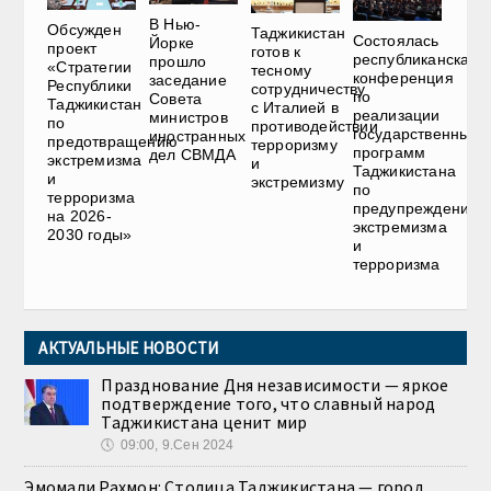
В Нью-
Обсужден
Таджикистан
Состоялась
Йорке
проект
готов к
республиканская
прошло
«Стратегии
тесному
конференция
заседание
Республики
сотрудничеству
по
Совета
Таджикистан
с Италией в
реализации
министров
по
противодействии
государственных
иностранных
предотвращению
терроризму
программ
дел СВМДА
экстремизма
и
Таджикистана
и
экстремизму
по
терроризма
предупреждению
на 2026-
экстремизма
2030 годы»
и
терроризма
АКТУАЛЬНЫЕ НОВОСТИ
Празднование Дня независимости — яркое
подтверждение того, что славный народ
Таджикистана ценит мир
🕔
09:00, 9.Сен 2024
Эмомали Рахмон: Столица Таджикистана — город