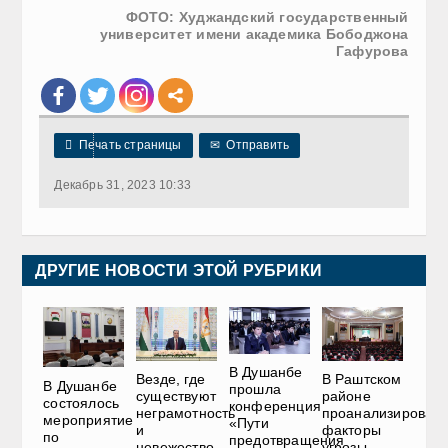
ФОТО: Худжандский государственный
университет имени академика Бободжона
Гафурова

Печать страницы
✉
Отправить
Декабрь 31, 2023 10:33
ДРУГИЕ НОВОСТИ ЭТОЙ РУБРИКИ
В Душанбе
Везде, где
В Раштском
В Душанбе
прошла
существуют
районе
состоялось
конференция
неграмотность
проанализировал
мероприятие
«Пути
и
факторы
по
предотвращения
невежество,
угрозы