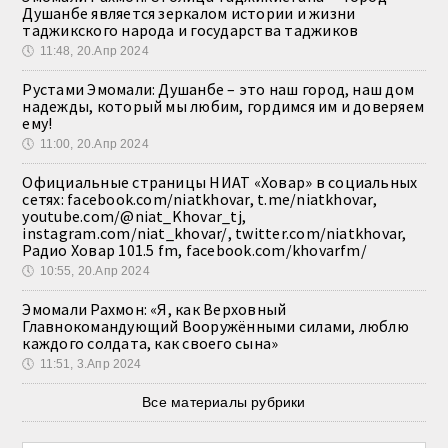
Душанбе является зеркалом истории и жизни
таджикского народа и государства таджиков
🕔
11:48, 20.Апр 2024
Рустами Эмомали: Душанбе – это наш город, наш дом
надежды, который мы любим, гордимся им и доверяем
ему!
🕔
11:00, 20.Апр 2024
Официальные страницы НИАТ «Ховар» в социальных
сетях: facebook.com/niatkhovar, t.me/niatkhovar,
youtube.com/@niat_Khovar_tj,
instagram.com/niat_khovar/, twitter.com/niatkhovar,
Радио Ховар 101.5 fm, facebook.com/khovarfm/
🕔
10:55, 20.Апр 2024
Эмомали Рахмон: «Я, как Верховный
Главнокомандующий Вооружёнными силами, люблю
каждого солдата, как своего сына»
🕔
11:51, 3.Апр 2024
Все материалы рубрики