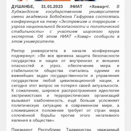
ДУШАНБЕ, 31.01.2023 /НИАТ
«Ховар»
/.
В
Худжандском государственном университете
имени академика Бободжона Гафурова состоялась
конференция на тему «Экстремизм и терроризм –
угроза национальной безопасности и политической
стабильности» с участием широкого круга
экспертов. Об этом НИАТ «Ховар» сообщили в
этом университете.
Ректор университета в начале конференции
подчеркнул:
«
Во все времена защита безопасности
государства и нации от внутренних и внешних
опасностей и угроз, обеспечение мира и
стабильности общества считались одними из
важнейших задач государственности и управления
государством любой цивилизационной нации, и
сегодня этот вопрос не потерял своей актуальности.
К сожалению, широкое распространение идеологии
экстремистских и террористических организаций
вызывает озабоченность, ещё больше усложняет
политическую ситуацию в современном мире, а
сложившееся положение требует от стран мира
сплочённой борьбы против этого негативного
явления в обществе».
Президент Республики Таджикистан уважаемый