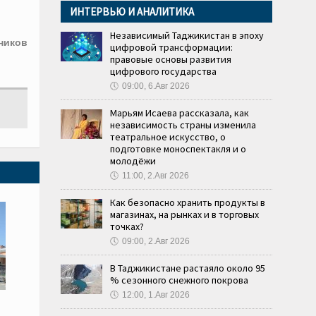
ИНТЕРВЬЮ И АНАЛИТИКА
Независимый Таджикистан в эпоху
ников
цифровой трансформации:
правовые основы развития
цифрового государства
🕔
09:00, 6.Авг 2026
Марьям Исаева рассказала, как
независимость страны изменила
театральное искусство, о
подготовке моноспектакля и о
молодёжи
🕔
11:00, 2.Авг 2026
Как безопасно хранить продукты в
магазинах, на рынках и в торговых
точках?
🕔
09:00, 2.Авг 2026
В Таджикистане растаяло около 95
% сезонного снежного покрова
🕔
12:00, 1.Авг 2026