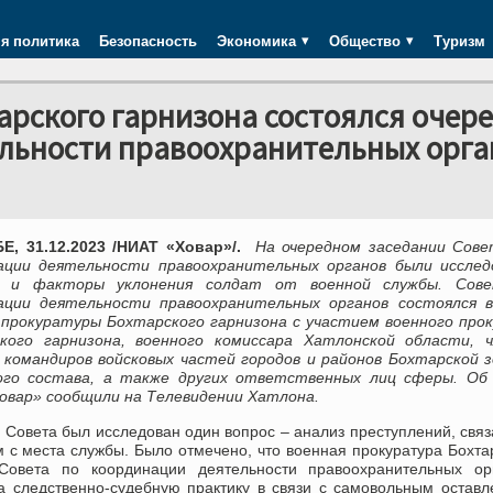
я политика
Безопасность
Экономика
Общество
Туризм
арского гарнизона состоялся очер
ельности правоохранительных орга
, 31.12.2023 /НИАТ «Ховар»/.
На очередном заседании Сове
ации деятельности правоохранительных органов были исслед
ы и факторы уклонения солдат от военной службы. Сов
ации деятельности правоохранительных органов состоялся в
 прокуратуры Бохтарского гарнизона с участием военного про
кого гарнизона, военного комиссара Хатлонской области, ч
 командиров войсковых частей городов и районов Бохтарской 
ого состава, а также других ответственных лиц сферы. Об
овар» сообщили на Телевидении Хатлона.
 Совета был исследован один вопрос – анализ преступлений, свя
 с места службы. Было отмечено, что военная прокуратура Бохта
овета по координации деятельности правоохранительных орг
а следственно-судебную практику в связи с самовольным остав