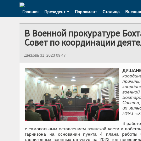
Главная
Президент
Парламент
Столица
Внешня
В Военной прокуратуре Бохт
Совет по координации деят
Декабрь 31, 2023 09:47
ДУШАНБЕ
координ
причин
координ
военной
Бохтарс
Совета,
их личн
НИАТ «Х
В работе
с самовольным оставлением воинской части и побегом
гарнизона на основании пункта 4 плана работы С
гарнизонных военных структур на 2023 год проверил