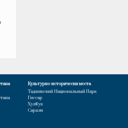
0
стана
Культурно-исторически места
Таджикский Национальный Парк
стана
Гиссар
Хулбук
Саразм