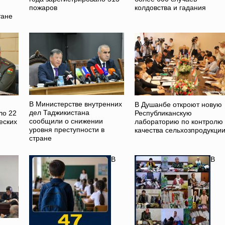
пожаров
колдовства и гадания
тане
В Министерстве внутренних
В Душанбе откроют новую
дел Таджикистана
ло 22
Республиканскую
сообщили о снижении
еских
лабораторию по контролю
уровня преступности в
качества сельхозпродукци
стране
В
В