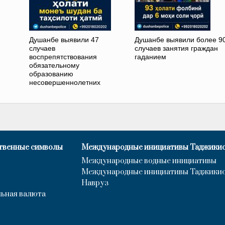
Душанбе выявили 47
Душанбе выявили более 9
случаев
случаев занятия граждан
воспрепятствования
гаданием
обязательному
образованию
несовершеннолетних
твенные символы
Международные инициативы Таджики
Международные водные инициативы
Международные инициативы Таджики
Навруз
ьная валюта