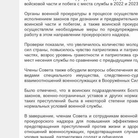
войсковой части и побега с места службы в 2022 и 202
Органы военной прокуратуры в процессе осуществл
исполнением законов при дознании и предварительно
воинской части и побегом, а также воинской проку
осуществляли необходимые меры по предупрежден
работу в этом направлении прокурорского надзора.
Проверки показали, что увеличилось количество мо
сил страны, повысилось чувство патриотизма и патри
частях, возрос уровень грамотности и патриотизма с
мест несения службы по сравнению с предыдущими год
Члены Совета также обсудили вопросы обеспечения 
видами специального имущества, следственно-с
взаимоотношений военнослужащих в Вооружённых Силах
Было отмечено, что в воинских подразделениях Бохт
законов, военно-пограничных уставов и других норм
таких преступлений была в некоторой степени пра
нормальных условий военной службы.
В завершение, членам Совета и сотрудникам военной
прокурорского надзора для повышения эффективно
предотвращения преступлений против жизни и здор
отношений военнослужащих, предотвращения случа
уровня знаний, патриотизма солдат и офицеров.