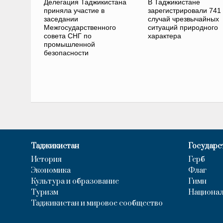
Делегация Таджикистана
В Таджикистане
приняла участие в
зарегистрировали 741
заседании
случай чрезвычайных
Межгосударственного
ситуаций природного
совета СНГ по
характера
промышленной
безопасности
Таджикистан
Государс
История
Герб
Экономика
Флаг
Культура и образование
Гимн
Туризм
Национал
Таджикистан и мировое сообщество