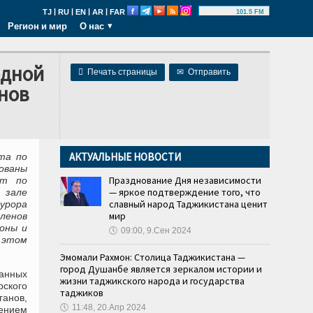
|
|
|
|
TJ
RU
EN
AR
FAR
101.5 FM
Регион и мир
О нас
едной

Печать страницы
✉
Отправить
нов
АКТУАЛЬНЫЕ НОВОСТИ
та по
ованы
Празднование Дня независимости
ет по
— яркое подтверждение того, что
 зале
славный народ Таджикистана ценит
курора
мир
ленов
зоны и
🕔
09:00, 9.Сен 2024
 этом
Эмомали Рахмон: Столица Таджикистана —
город Душанбе является зеркалом истории и
занных
жизни таджикского народа и государства
рского
таджиков
анов,
🕔
11:48, 20.Апр 2024
лением