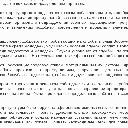
3 годах в воинских подразделениях гарнизона.
ения прокурорского надзора за точным соблюдением и единооб
м расследовании преступлений, связанных с самовольным остав
ратурой гарнизона и подразделений военных подразделений рег
ию и выявлению подобных преступлений и проделали значите
лодых людей, добровольно прибывающих на службы в ряды Воору
отизма среди молодёжи, улучшились условия службы солдат в вой
реди подростков и молодёжи. Случаи уклонения от службы или по
ами снизилось. Но к сожалению, такие факты всё ещё наблюдают
военнослужащих продовольствием, материальным имуществом и д
удебной практики по преступлениям, нарушения уставных п
 Республики Таджикистан, войсках и других воинских подразделе
арского гарнизона в основном соблюдались и выполнялись треб
ативных правовых актов, деятельность в направлении предотвр
вильно налажена, были проведены определенные работы по со
 прокуратуры было поручено эффективно использовать все полн
сти деятельности, принять дополнительные необходимые мер
овья офицеров и солдат, нарушения уставных правил межличн
ев уклонения или побега. Принять необходимые меры для повы