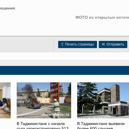
решения.
ФОТО из открытых источ

Печать страницы
✉
Отправить
В Таджикистане с начала
В Таджикистане выявили
года зарегистрировано 513
более 600 случаев