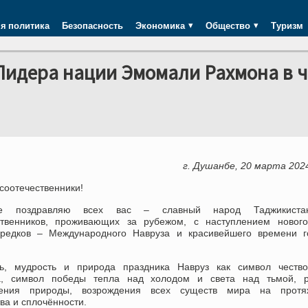
я политика
Безопасность
Экономика
Общество
Туризм
Лидера нации Эмомали Рахмона в ч
г. Душанбе, 20 марта 202
соотечественники!
не поздравляю всех вас – славный народ Таджикист
ственников, проживающих за рубежом, с наступлением нового
редков – Международного Навруза и красивейшего времени г
ь, мудрость и природа праздника Навруз как символ чество
а, символ победы тепла над холодом и света над тьмой, р
дения природы, возрождения всех существ мира на протя
ва и сплочённости.