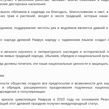
илие дастархана населения.
вынос обломков в надежде на благодать, благословение и свет, а
них трав и растений, входят в число традиций, которые наши
дников, поддержание чистоты рек и водоёмов является давней и
го народа древний Навруз наряду с таджикским языком создал 
 и вечного научного и литературного наследия и исторической 
ем живых традиций народа, обычаев, обрядов и национальной куль
гда должны почитать эти наши национальные ценности и защищать 
ки.
ьности общества создало все предпосылки и возможности для из
в и обрядов, расширенного празднования подлинных национа
озрождения и популяризации.
в ареала цивилизации Навруза в 2010 году на основании Резо
ций этот древний праздник получил международный статус.