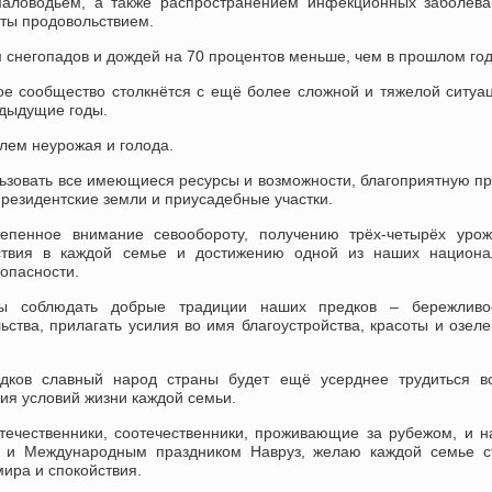
маловодьем, а также распространением инфекционных заболев
еты продовольствием.
 снегопадов и дождей на 70 процентов меньше, чем в прошлом год
ое сообщество столкнётся с ещё более сложной и тяжелой ситуа
едыдущие годы.
лем неурожая и голода.
зовать все имеющиеся ресурсы и возможности, благоприятную п
президентские земли и приусадебные участки.
епенное внимание севообороту, получению трёх-четырёх урож
ствия в каждой семье и достижению одной из наших национа
опасности.
ы соблюдать добрые традиции наших предков – бережливо
ьства, прилагать усилия во имя благоустройства, красоты и озел
дков славный народ страны будет ещё усерднее трудиться в
ия условий жизни каждой семьи.
течественники, соотечественники, проживающие за рубежом, и 
ы и Международным праздником Навруз, желаю каждой семье с
мира и спокойствия.