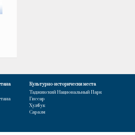
стана
Культурно-исторически места
Таджикский Национальный Парк
стана
Гиссар
Хулбук
Саразм