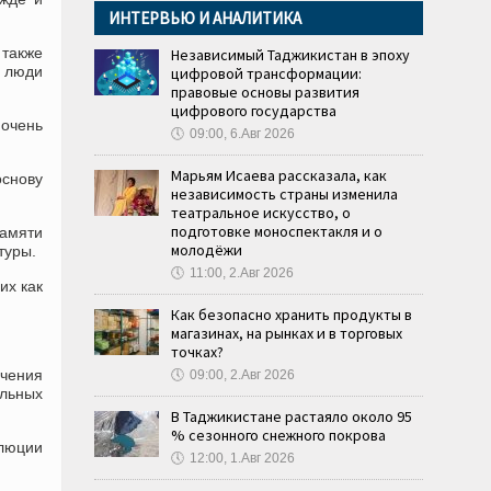
ИНТЕРВЬЮ И АНАЛИТИКА
 также
Независимый Таджикистан в эпоху
 люди
цифровой трансформации:
правовые основы развития
цифрового государства
 очень
🕔
09:00, 6.Авг 2026
Марьям Исаева рассказала, как
основу
независимость страны изменила
театральное искусство, о
подготовке моноспектакля и о
памяти
молодёжи
туры.
🕔
11:00, 2.Авг 2026
их как
Как безопасно хранить продукты в
магазинах, на рынках и в торговых
точках?
учения
🕔
09:00, 2.Авг 2026
льных
В Таджикистане растаяло около 95
% сезонного снежного покрова
люции
🕔
12:00, 1.Авг 2026