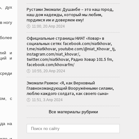
, дух
Рустами Эмомали: Душанбе – это наш город,
наш дом надежды, который мы любим,
гордимся им и доверяем ему!
в ногу
🕔
11:00, 20.Апр 2024
 более
Официальные страницы НИАТ «Ховар» в
социальных сетях: facebook.com/niatkhovar,
t.me/niatkhovar, youtube.com/@niat_Khovar_tj,
тий и
instagram.com/niat_khovar/,
ций и
twitter.com/niatkhovar, Радио Ховар 101.5 fm,
facebook.com/khovarfm/
🕔
10:55, 20.Апр 2024
 среди
Эмомали Рахмон: «Я, как Верховный
Главнокомандующий Вооружёнными силами,
люблю каждого солдата, как своего сына»
ом, с
🕔
11:51, 3.Апр 2024
Все материалы рубрики
жда на
ежде и