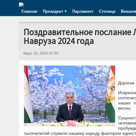
Главная
Президент
Парламент
Столица
Внешня
Поздравительное послание 
Навруза 2024 года
Март 20, 2024 07:00
Дорогие 
Искрен
соотече
наших п
весны.
Сущност
человек
пробуж
тысячелетий служили нашему народу фактором единст