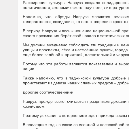
Расширение культуры Навруза создало солидарность
политического, экономического, научного, литературно
Напомню, что обряды Навруза являются великим 
толерантности, созиданию, то есть к творению красоты 
В период Навруза и весны ношение национальной празд
своего проживания берёт своё начало в эстетических 
Мы должны ежедневно соблюдать эти традиции и ценно
улицы и проспекты, сёла и населённые пункты, города
еще более зелёной и приятной, пленительной и чарую
Потому что эти работы являются показателем и выр
нации.
Также напомню, что в таджикской культуре добрые 
проистекают из девиза наших славных предков – добр
Дорогие соотечественники!
Навруз, прежде всего, считается праздником дехкани
хозяйством.
Поэтому дехканин с нетерпением ждет прихода весны 
В последние годы в связи со сложной и неспокойной 