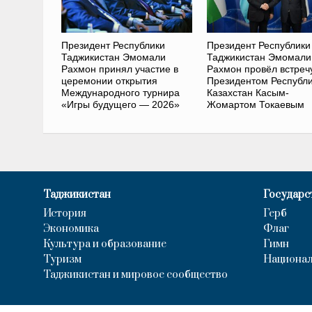
Президент Республики
Президент Республики
Таджикистан Эмомали
Таджикистан Эмомали
Рахмон принял участие в
Рахмон провёл встреч
церемонии открытия
Президентом Республ
Международного турнира
Казахстан Касым-
«Игры будущего — 2026»
Жомартом Токаевым
Таджикистан
Государс
История
Герб
Экономика
Флаг
Культура и образование
Гимн
Туризм
Национал
Таджикистан и мировое сообщество