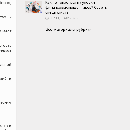
Как не попасться на уловки
бесед,
финансовых мошенников? Советы
специалиста
тво к
🕔
11:00, 1.Авг 2026
Все материалы рубрики
и мест
о есть
редков
ельной
цией и
льским
мата и