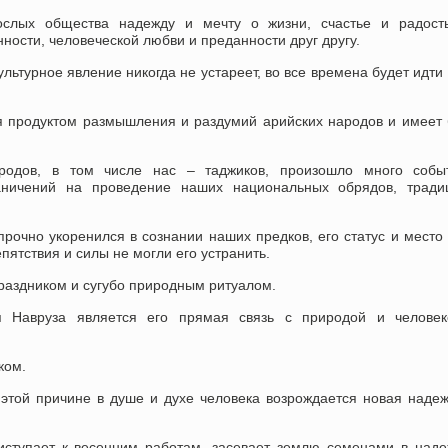
ослых общества надежду и мечту о жизни, счастье и радость
ности, человеческой любви и преданности друг другу.
ьтурное явление никогда не устареет, во все времена будет идти 
я продуктом размышления и раздумий арийских народов и имеет
родов, в том числе нас – таджиков, произошло много собы
аничений на проведение наших национальных обрядов, тради
 прочно укоренился в сознании наших предков, его статус и место
пятствия и силы не могли его устранить.
праздником и сугубо природным ритуалом.
я Навруза является его прямая связь с природой и человек
ком.
этой причине в душе и духе человека возрождается новая наде
иступает к весенним работам, засевает землю семенами в над