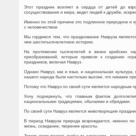
Этот праздник вселяет в сердца от детей до взр
сосуществования и мира, ведет людей к дружбе, искрен
Именно по этой причине это подлинное природное и кул
с человечеством.
Мы гордимся тем, что празднование Навруза являетс
чем шеститысячелетнюю историю.
На протяжении тысячелетий в жизни арийских на
преобразований, которые привели к созданию огр
праздников, включая Навруз.
Однако Навруз, как и язык, и национальная культура,
нашего народа были настолько высоки, что никакие пре
Потому что Навруз по своей сути является народным 
Хочу подчеркнуть, что главным фактом долголети
национальными традициями, обычаями и обрядами.
По своей сути Навруз является животворящим праздни
В период Навруза природа возрождается, именно по 
жизнь, созидание, творение красоты.
Земля покрывается зелёным одеянием, дехканин пр