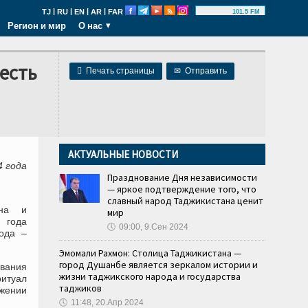
|
|
|
|
TJ
RU
EN
AR
FAR
101.5 FM
Регион и мир
О нас
есть

Печать страницы
✉
Отправить
АКТУАЛЬНЫЕ НОВОСТИ
4 года
Празднование Дня независимости
— яркое подтверждение того, что
славный народ Таджикистана ценит
ана и
мир
 года
🕔
09:00, 9.Сен 2024
ода –
Эмомали Рахмон: Столица Таджикистана —
город Душанбе является зеркалом истории и
вания
жизни таджикского народа и государства
итуал
таджиков
жении
🕔
11:48, 20.Апр 2024