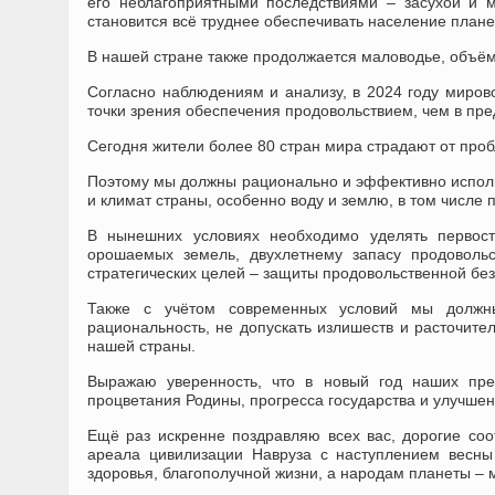
его неблагоприятными последствиями – засухой и 
становится всё труднее обеспечивать население план
В нашей стране также продолжается маловодье, объём
Согласно наблюдениям и анализу, в 2024 году миров
точки зрения обеспечения продовольствием, чем в пр
Сегодня жители более 80 стран мира страдают от проб
Поэтому мы должны рационально и эффективно исполь
и климат страны, особенно воду и землю, в том числе 
В нынешних условиях необходимо уделять первост
орошаемых земель, двухлетнему запасу продоволь
стратегических целей – защиты продовольственной без
Также с учётом современных условий мы должн
рациональность, не допускать излишеств и расточител
нашей страны.
Выражаю уверенность, что в новый год наших пре
процветания Родины, прогресса государства и улучшен
Ещё раз искренне поздравляю всех вас, дорогие соо
ареала цивилизации Навруза с наступлением весн
здоровья, благополучной жизни, а народам планеты – 