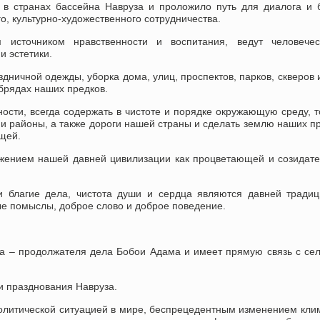
 в странах бассейна Навруза и проложило путь для диалога и 
го, культурно-художественного сотрудничества.
источником нравственности и воспитания, ведут человечес
и эстетики.
ничной одежды, уборка дома, улиц, проспектов, парков, скверов 
обрядах наших предков.
сти, всегда содержать в чистоте и порядке окружающую среду, т
 и районы, а также дороги нашей страны и сделать землю наших п
щей.
ажением нашей давней цивилизации как процветающей и созидат
и благие дела, чистота души и сердца являются давней тради
ые помыслы, доброе слово и доброе поведение.
на – продолжателя дела Бобои Адама и имеет прямую связь с се
и празднования Навруза.
политической ситуацией в мире, беспрецедентным изменением кли