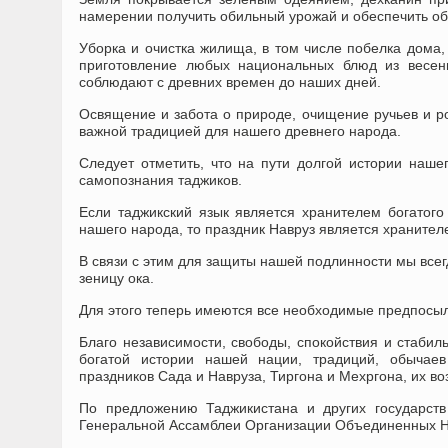
намерении получить обильный урожай и обеспечить об
Уборка и очистка жилища, в том числе побелка дома, 
приготовление любых национальных блюд из весен
соблюдают с древних времен до наших дней.
Освящение и забота о природе, очищение ручьев и ро
важной традицией для нашего древнего народа.
Следует отметить, что на пути долгой истории наше
самопознания таджиков.
Если таджикский язык является хранителем богатого
нашего народа, то праздник Навруз является хранител
В связи с этим для защиты нашей подлинности мы все
зеницу ока.
Для этого теперь имеются все необходимые предпосыл
Благо независимости, свободы, спокойствия и стабил
богатой истории нашей нации, традиций, обычае
праздников Сада и Навруза, Тиргона и Мехргона, их в
По предложению Таджикистана и других государст
Генеральной Ассамблеи Организации Объединенных На