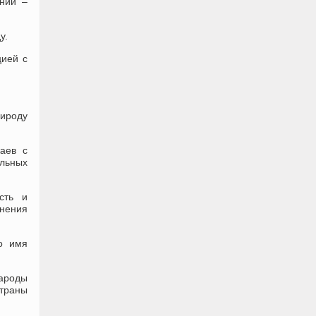
аний –
у.
цией с
рироду
аев с
льных
сть и
енения
о имя
народы
траны