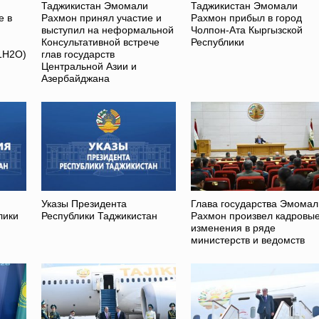
Таджикистан Эмомали
Таджикистан Эмомали
е в
Рахмон принял участие и
Рахмон прибыл в город
выступил на неформальной
Чолпон-Ата Кыргызской
Консультативной встрече
Республики
1H2O)
глав государств
Центральной Азии и
Азербайджана
Указы Президента
Глава государства Эмомал
лики
Республики Таджикистан
Рахмон произвел кадровы
изменения в ряде
министерств и ведомств