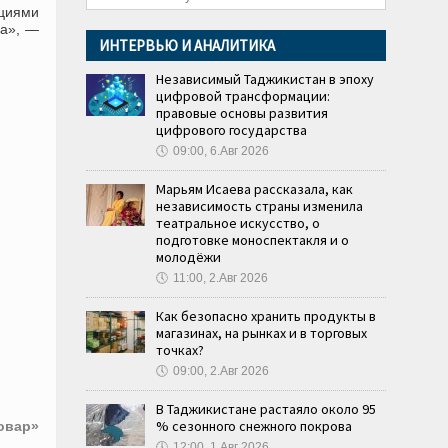
ациями
ва», —
ИНТЕРВЬЮ И АНАЛИТИКА
Независимый Таджикистан в эпоху
цифровой трансформации:
правовые основы развития
цифрового государства
🕔
09:00, 6.Авг 2026
Марьям Исаева рассказала, как
независимость страны изменила
театральное искусство, о
подготовке моноспектакля и о
молодёжи
🕔
11:00, 2.Авг 2026
Как безопасно хранить продукты в
магазинах, на рынках и в торговых
точках?
🕔
09:00, 2.Авг 2026
В Таджикистане растаяло около 95
% сезонного снежного покрова
овар»
🕔
12:00, 1.Авг 2026