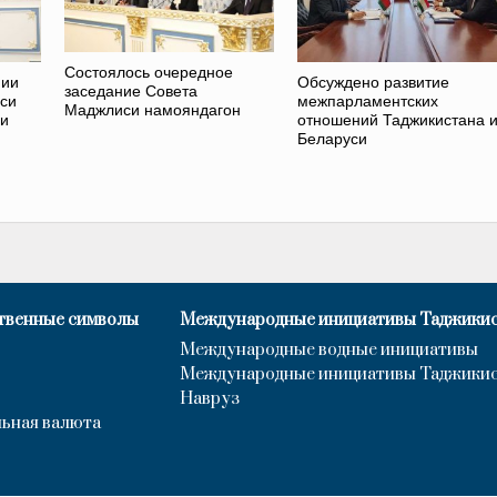
Состоялось очередное
нии
Обсуждено развитие
заседание Совета
си
межпарламентских
Маджлиси намояндагон
си
отношений Таджикистана 
Беларуси
твенные символы
Международные инициативы Таджики
Международные водные инициативы
Международные инициативы Таджики
Навруз
ьная валюта