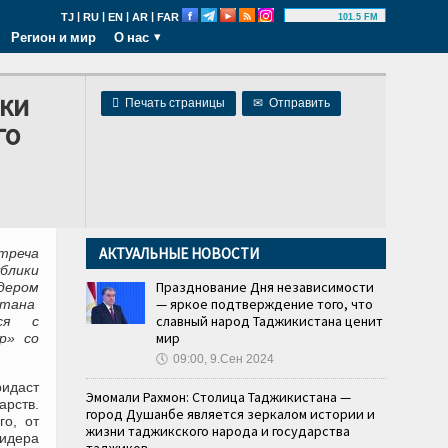
|
|
|
|
TJ
RU
EN
AR
FAR
101.5 FM
Регион и мир
О нас
ки

Печать страницы
✉
Отправить
го
АКТУАЛЬНЫЕ НОВОСТИ
треча
блики
Празднование Дня независимости
ером
— яркое подтверждение того, что
стана
славный народ Таджикистана ценит
тся с
мир
р» со
🕔
09:00, 9.Сен 2024
идаст
Эмомали Рахмон: Столица Таджикистана —
рств.
город Душанбе является зеркалом истории и
го, от
жизни таджикского народа и государства
идера