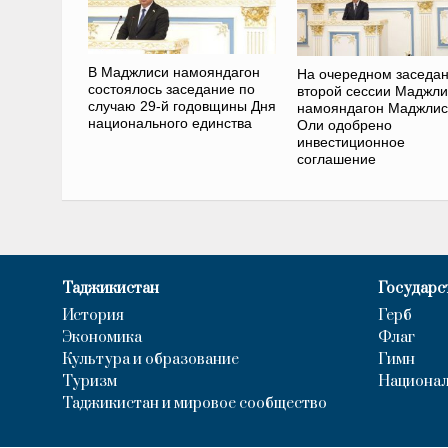
В Маджлиси намояндагон
На очередном заседа
состоялось заседание по
второй сессии Маджли
случаю 29-й годовщины Дня
намояндагон Маджли
национального единства
Оли одобрено
инвестиционное
соглашение
Таджикистан
Государс
История
Герб
Экономика
Флаг
Культура и образование
Гимн
Туризм
Национал
Таджикистан и мировое сообщество