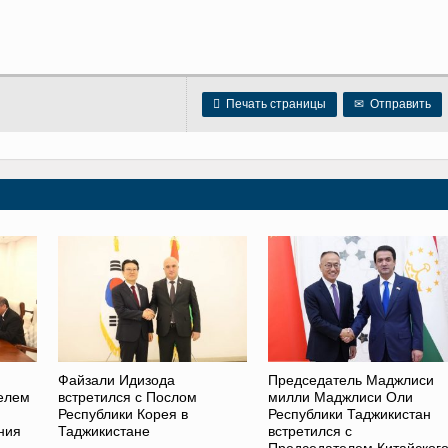

Печать страницы
✉
Отправить
Файзали Идизода
Председатель Маджлиси
телем
встретился с Послом
милли Маджлиси Оли
Республики Корея в
Республики Таджикистан
ния
Таджикистане
встретился с
Председателем Китайског