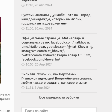
таджиков
🕔
11:48, 20.Апр 2024
Рустами Эмомали: Душанбе – это наш город,
наш дом надежды, который мы любим,
гордимся им и доверяем ему!
🕔
11:00, 20.Апр 2024
Официальные страницы НИАТ «Ховар» в
социальных сетях: facebook.com/niatkhovar,
t.me/niatkhovar, youtube.com/@niat_Khovar_tj,
instagram.com/niat_khovar/,
twitter.com/niatkhovar, Радио Ховар 101.5 fm,
facebook.com/khovarfm/
🕔
10:55, 20.Апр 2024
Эмомали Рахмон: «Я, как Верховный
Главнокомандующий Вооружёнными силами,
люблю каждого солдата, как своего сына»
🕔
11:51, 3.Апр 2024
ляется
Все материалы рубрики
дания
ионных