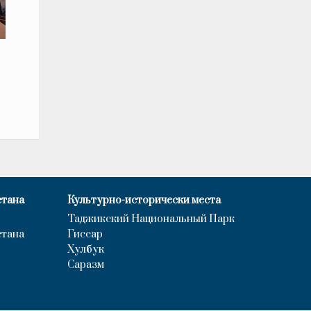
и
стана
Культурно-исторически места
Таджикский Национальный Парк
стана
Гиссар
Хулбук
Саразм