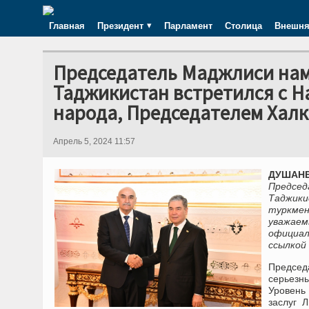
Главная
Президент
Парламент
Столица
Внешня
Председатель Маджлиси на
Таджикистан встретился с 
народа, Председателем Хал
Апрель 5, 2024 11:57
ДУШАНБ
Предсе
Таджик
туркме
уважае
официа
ссылкой
Председ
серьезн
Уровень
заслуг 