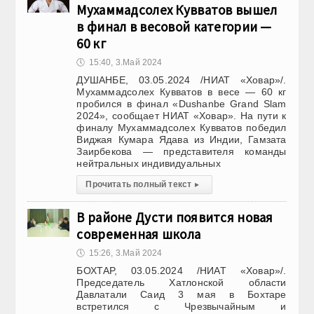
Мухаммадсолех Кувватов вышел
в финал в весовой категории —
60 кг
🕔
15:40, 3.Май 2024
ДУШАНБЕ, 03.05.2024 /НИАТ «Ховар»/.
Мухаммадсолех Кувватов в весе — 60 кг
пробился в финал «Dushanbe Grand Slam
2024», сообщает НИАТ «Ховар». На пути к
финалу Мухаммадсолех Кувватов победил
Виджая Кумара Ядава из Индии, Гамзата
Заирбекова — представителя команды
нейтральных индивидуальных
Прочитать полный текст
▸
В районе Дусти появится новая
современная школа
🕔
15:26, 3.Май 2024
БОХТАР, 03.05.2024 /НИАТ «Ховар»/.
Председатель Хатлонской области
Давлатали Саид 3 мая в Бохтаре
встретился с Чрезвычайным и