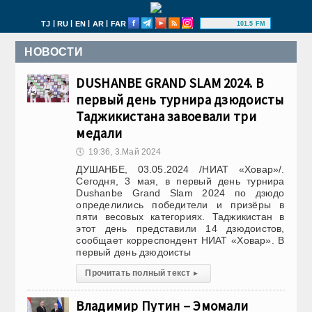
|
|
|
|
TJ
RU
EN
AR
FAR
101.5 FM
НОВОСТИ
DUSHANBE GRAND SLAM 2024. В
первый день турнира дзюдоисты
Таджикистана завоевали три
медали
🕔
19:36, 3.Май 2024
ДУШАНБЕ, 03.05.2024 /НИАТ «Ховар»/.
Сегодня, 3 мая, в первый день турнира
Dushanbe Grand Slam 2024 по дзюдо
определились победители и призёры в
пяти весовых категориях. Таджикистан в
этот день представили 14 дзюдоистов,
сообщает корреспондент НИАТ «Ховар». В
первый день дзюдоисты
Прочитать полный текст
▸
Владимир Путин – Эмомали