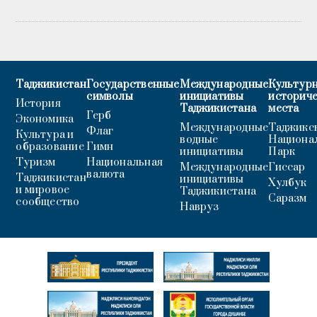
Таджикистан
Государственные
Международные
Культурн
символы
инициативы
историч
История
Таджикистана
места
Герб
Экономика
Международные
Таджикс
Флаг
Культура и
водные
Национа
образование
Гимн
инициативы
Парк
Туризм
Национальная
Международные
Гиссар
валюта
Таджикистан
инициативы
Хулбук
и мировое
Таджикистана
Саразм
сообщество
Навруз