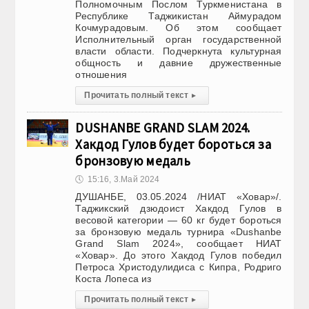
Полномочным Послом Туркменистана в
Республике Таджикистан Аймурадом
Кочмурадовым. Об этом сообщает
Исполнительный орган государственной
власти области. Подчеркнута культурная
общность и давние дружественные
отношения
Прочитать полный текст
▸
DUSHANBE GRAND SLAM 2024.
Хакдод Гулов будет бороться за
бронзовую медаль
🕔
15:16, 3.Май 2024
ДУШАНБЕ, 03.05.2024 /НИАТ «Ховар»/.
Таджикский дзюдоист Хакдод Гулов в
весовой категории — 60 кг будет бороться
за бронзовую медаль турнира «Dushanbe
Grand Slam 2024», сообщает НИАТ
«Ховар». До этого Хакдод Гулов победил
Петроса Христодулидиса с Кипра, Родриго
Коста Лопеса из
Прочитать полный текст
▸