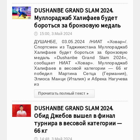
DUSHANBE GRAND SLAM 2024.
Муллораджаб Халифаев будет
бороться за бронзовую медаль
🕔
15:00, 3.Май 2024
ДУШАНБЕ, 03.05.2024 /НИАТ «Ховар»/.
Спортсмен из Таджикистана Муллораджаб
Халифаев будет бороться за бронзовую
медаль «Dushanbe Grand Slam 2024»,
сообщает НИАТ «Ховар». Муллораджаб
Халифаев в весовой категории — 66 кг
победил Мартина Сетца (Германия),
Элиоса Манци (Италия) и Абрека Нагучева
из
Прочитать полный текст
▸
DUSHANBE GRAND SLAM 2024.
Обид Джебов вышел в финал
турнира в весовой категории —
66 кг
🕔
14:48, 3.Май 2024