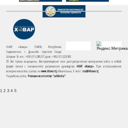
НИАТ «Ховар»: 734018, Республика
Таджикистан, г. Душанбе, проспект Саъди
Шерози 16. тел.: +992 (37) 2385217, факс: +992 (37) 2232383
© Все права защищены. Воспроизведение или распространение материалов сайта в любой
форме только с письменного разрешения руководства
НИАТ «Ховар»
. При использовании
материалов сайта, ссылка на
www.khovar.tj
обязательна. E-mail:
niat@khovar.tj
Разработка сайта:
Рекламное агентство "adMedia"
1 2 3 4 5