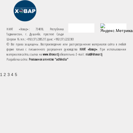
НИАТ «Ховар»: 734018, Республика
Таджикистан, г. Душанбе, проспект Саъди
Шерози 16. тел.: +992 (37) 2385217, факс: +992 (37) 2232383
© Все права защищены. Воспроизведение или распространение материалов сайта в любой
форме только с письменного разрешения руководства
НИАТ «Ховар»
. При использовании
материалов сайта, ссылка на
www.khovar.tj
обязательна. E-mail:
niat@khovar.tj
Разработка сайта:
Рекламное агентство "adMedia"
1 2 3 4 5