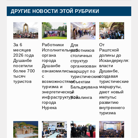
ДРУГИЕ НОВОСТИ ЭТОЙ РУБРИКИ
За 6
Работники
От
Для
месяцев
Исполнительного
Раштcкой
работников
2026 года
органа
долины до
столичных
Душанбе
города
Искандеркуля:
структур
посетили
Душанбе
власти
организован
более 700
ознакомились
Душанбе,
маршрут по
тысяч
с
создавая
туристическим
туристов
возможностями
туристические
объектам
туризма и
маршруты,
Бальджувана
энергетической
дают новый
и
инфраструктурой
импульс
Ховалинга
города
развитию
Нурека
внутреннего
туризма