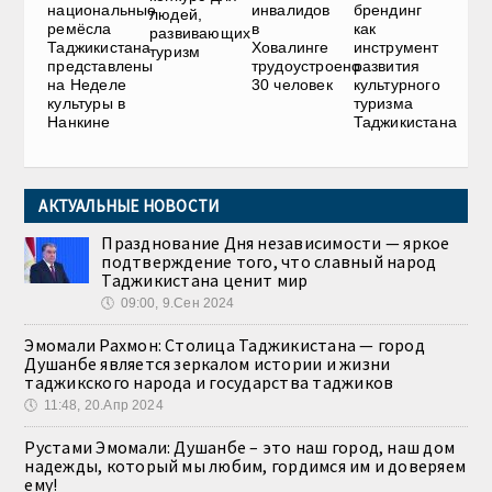
национальные
инвалидов
брендинг
людей,
ремёсла
в
как
развивающих
Таджикистана
Ховалинге
инструмент
туризм
представлены
трудоустроено
развития
на Неделе
30 человек
культурного
культуры в
туризма
Нанкине
Таджикистана
АКТУАЛЬНЫЕ НОВОСТИ
Празднование Дня независимости — яркое
подтверждение того, что славный народ
Таджикистана ценит мир
🕔
09:00, 9.Сен 2024
Эмомали Рахмон: Столица Таджикистана — город
Душанбе является зеркалом истории и жизни
таджикского народа и государства таджиков
🕔
11:48, 20.Апр 2024
Рустами Эмомали: Душанбе – это наш город, наш дом
надежды, который мы любим, гордимся им и доверяем
ему!