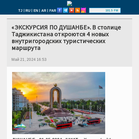
|
|
|
|
TJ
RU
EN
AR
FAR
101.5 FM
«ЭКСКУРСИЯ ПО ДУШАНБЕ». В столице
Таджикистана откроются 4 новых
внутригородских туристических
маршрута
Май 21, 2024 16:53