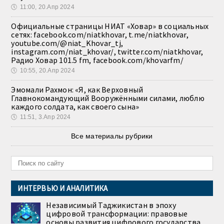
🕔
11:00, 20.Апр 2024
Официальные страницы НИАТ «Ховар» в социальных
сетях: facebook.com/niatkhovar, t.me/niatkhovar,
youtube.com/@niat_Khovar_tj,
instagram.com/niat_khovar/, twitter.com/niatkhovar,
Радио Ховар 101.5 fm, facebook.com/khovarfm/
🕔
10:55, 20.Апр 2024
Эмомали Рахмон: «Я, как Верховный
Главнокомандующий Вооружёнными силами, люблю
каждого солдата, как своего сына»
🕔
11:51, 3.Апр 2024
Все материалы рубрики
ИНТЕРВЬЮ И АНАЛИТИКА
Независимый Таджикистан в эпоху
цифровой трансформации: правовые
основы развития цифрового государства