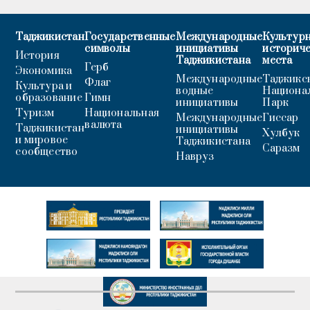
Таджикистан
Государственные
Международные
Культурн
символы
инициативы
историч
История
Таджикистана
места
Герб
Экономика
Международные
Таджикс
Флаг
Культура и
водные
Национа
образование
Гимн
инициативы
Парк
Туризм
Национальная
Международные
Гиссар
валюта
Таджикистан
инициативы
Хулбук
и мировое
Таджикистана
Саразм
сообщество
Навруз