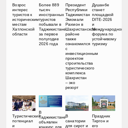
Возрос
Более 889
Президент
Душанбе
интерес
тысяч
Республики
станет
туристов к
иностранных
Таджикистан
площадкой
историческим
туристов
Эмомали
DITE-2026
местам
побывали в
Рахмон в
и
Хатлонской
Таджикистане
Шахристанском
Международного
области
за первое
районе
форума по
полугодие
также
устойчивому
2026 года
ознакомился
туризму
с
инвестиционным
проектом
строительства
туристического
комплекса
Шахристан
– эко
резорт
В
Туристический
В
Праздник
Таджикистане
потенциал
санатории
Тиргон и
объявлен
и
для сирот и
его
конкурс для