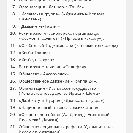
Организация «Лашкар-е-Тайба».
«Исламская группа» («Джамият-е-Ислами
Пакистан»).
«Джамият-е-Таблиг».
Религиозно-миссионерская организация
«Созмони таблигот» («Призыв к исламу»).
«Свободный Таджикистан» («Точикистони озод»).
«Хизби Тахрир».
«Хизб-ут-Тахрир».
Религиозное течение «Салафия».
Общество «Ансоруллох».
Общественное движение «Группа 24».
Организация «Исламское государство»
(Исламское государство Ирака и Шома».
«Джабхату-н-Нусра» («Джабхатан Нусра»).
«Национальный альянс Таджикистана».
«Священная война» (Ал-Джихад, Египетский
Исламский Джихад).
Общество социальных реформ (Джамъият ал-
Ислох ал-Иджтимои).