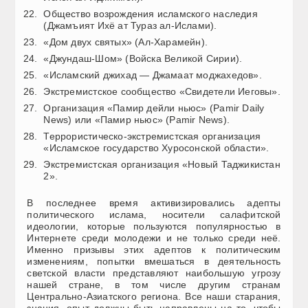
Общество возрождения исламского наследия
(Джамъият Ихё ат Тураз ал-Ислами).
«Дом двух святых» (Ал-Харамейн).
«Джундаш-Шом» (Войска Великой Сирии).
«Исламский джихад — Джамаат моджахедов».
Экстремистское сообщество «Свидетели Иеговы».
Организация «Памир дейли ньюс» (Pamir Daily
News) или «Памир ньюс» (Pamir News).
Террористическо-экстремистская организация
«Исламское государство Хуросонской области».
Экстремистская организация «Новый Таджикистан
2».
В последнее время активизировались адепты
политического ислама, носители салафитской
идеологии, которые пользуются популярностью в
Интернете среди молодежи и не только среди неё.
Именно призывы этих адептов к политическим
изменениям, попытки вмешаться в деятельность
светской власти представляют наибольшую угрозу
нашей стране, в том числе другим странам
Центрально-Азиатского региона. Все наши старания,
знания, опыт должны быть направлены на то, чтобы