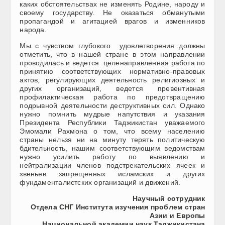
каких обстоятельствах не изменять Родине, народу и
своему государству. Не оказаться обманутыми
пропагандой и агитацией врагов и изменников
народа.
Мы с чувством глубокого удовлетворения должны
отметить, что в нашей стране в этом направлении
проводилась и ведется целенаправленная работа по
принятию соответствующих нормативно-правовых
актов, регулирующих деятельность религиозных и
других организаций, ведется превентивная
профилактическая работа по предотвращению
подрывной деятельности деструктивных сил. Однако
нужно помнить мудрые напутствия и указания
Президента Республики Таджикистан уважаемого
Эмомали Рахмона о том, что всему населению
страны нельзя ни на минуту терять политическую
бдительность, нашим соответствующим ведомствам
нужно усилить работу по выявлению и
нейтрализации членов подстрекательских ячеек и
звеньев запрещенных исламских и других
фундаменталистских организаций и движений.
Научный сотрудник
Отдела СНГ Института изучения проблем стран
Азии и Европы
Национальной академии наук Таджикистана