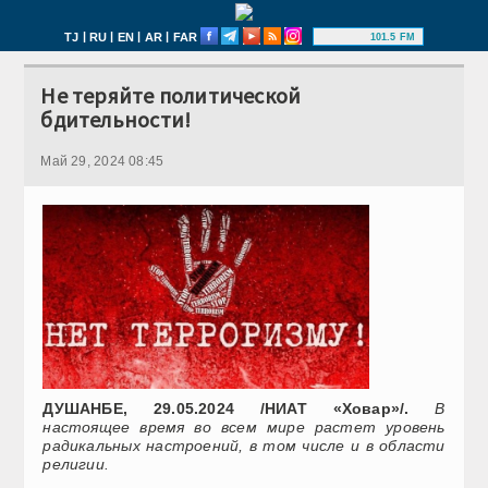
|
|
|
|
TJ
RU
EN
AR
FAR
101.5 FM
Не теряйте политической
бдительности!
Май 29, 2024 08:45
ДУШАНБЕ, 29.05.2024 /НИАТ «Ховар»/.
В
настоящее время во всем мире растет уровень
радикальных настроений, в том числе и в области
религии.