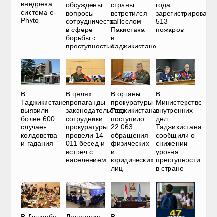
внедрена
обсуждены
страны
года
система e-
вопросы
встретился
зарегистрировано
Phyto
сотрудничества
с Послом
513
в сфере
Пакистана
пожаров
борьбы с
в
преступностью
Таджикистане
В
В
В целях
В органы
Министерстве
Таджикистане
пропаганды
прокуратуры
внутренних
выявили
законодательства
Таджикистана
дел
более 600
сотрудники
поступило
Таджикистана
случаев
прокуратуры
22 063
сообщили о
колдовства
провели 14
обращения
снижении
и гадания
011 бесед и
физических
уровня
встреч с
и
преступности
населением
юридических
в стране
лиц
В Душанбе
Делегация
В