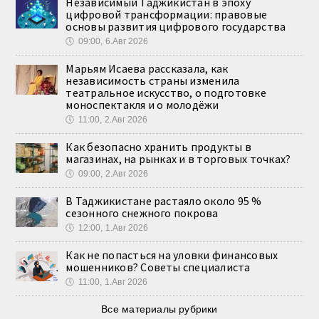
Независимый Таджикистан в эпоху
цифровой трансформации: правовые
основы развития цифрового государства
🕔
09:00, 6.Авг 2026
Марьям Исаева рассказала, как
независимость страны изменила
театральное искусство, о подготовке
моноспектакля и о молодёжи
🕔
11:00, 2.Авг 2026
Как безопасно хранить продукты в
магазинах, на рынках и в торговых точках?
🕔
09:00, 2.Авг 2026
В Таджикистане растаяло около 95 %
сезонного снежного покрова
🕔
12:00, 1.Авг 2026
Как не попасться на уловки финансовых
мошенников? Советы специалиста
🕔
11:00, 1.Авг 2026
Все материалы рубрики