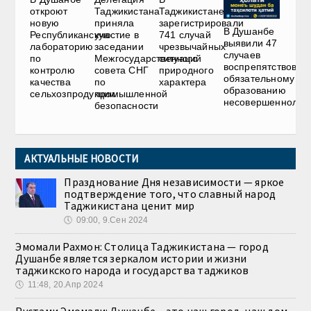
откроют
Таджикистана
Таджикистане
новую
приняла
зарегистрировали
В Душанбе
Республиканскую
участие в
741 случай
выявили 47
лабораторию
заседании
чрезвычайных
случаев
по
Межгосударственного
ситуаций
воспрепятствован
контролю
совета СНГ
природного
обязательному
качества
по
характера
образованию
сельхозпродукции
промышленной
несовершеннолет
безопасности
АКТУАЛЬНЫЕ НОВОСТИ
Празднование Дня независимости — яркое
подтверждение того, что славный народ
Таджикистана ценит мир
🕔
09:00, 9.Сен 2024
Эмомали Рахмон: Столица Таджикистана — город
Душанбе является зеркалом истории и жизни
таджикского народа и государства таджиков
🕔
11:48, 20.Апр 2024