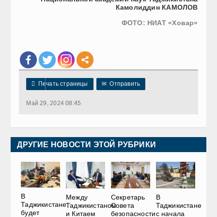
Камолиддин КАМОЛОВ
ФОТО: НИАТ «Ховар»

Печать страницы
✉
Отправить
Май 29, 2024 08:45
ДРУГИЕ НОВОСТИ ЭТОЙ РУБРИКИ
В
Между
Секретарь
В
Таджикистане
Таджикистаном
Совета
Таджикистане
будет
и Китаем
безопасности
с начала