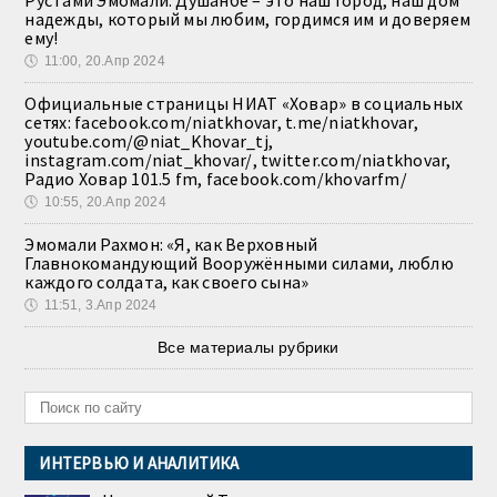
Рустами Эмомали: Душанбе – это наш город, наш дом
надежды, который мы любим, гордимся им и доверяем
ему!
🕔
11:00, 20.Апр 2024
Официальные страницы НИАТ «Ховар» в социальных
сетях: facebook.com/niatkhovar, t.me/niatkhovar,
youtube.com/@niat_Khovar_tj,
instagram.com/niat_khovar/, twitter.com/niatkhovar,
Радио Ховар 101.5 fm, facebook.com/khovarfm/
🕔
10:55, 20.Апр 2024
Эмомали Рахмон: «Я, как Верховный
Главнокомандующий Вооружёнными силами, люблю
каждого солдата, как своего сына»
🕔
11:51, 3.Апр 2024
Все материалы рубрики
ИНТЕРВЬЮ И АНАЛИТИКА