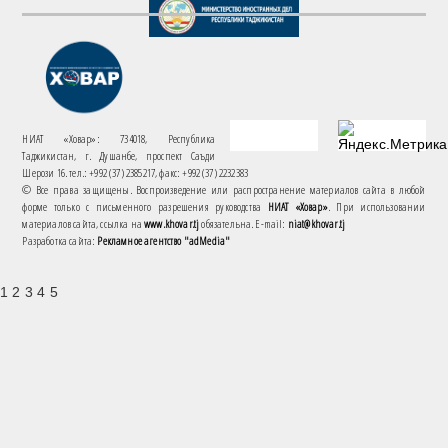
НИАТ «Ховар»: 734018, Республика
Таджикистан, г. Душанбе, проспект Саъди
Шерози 16. тел.: +992 (37) 2385217, факс: +992 (37) 2232383
© Все права защищены. Воспроизведение или распространение материалов сайта в любой
форме только с письменного разрешения руководства
НИАТ «Ховар»
. При использовании
материалов сайта, ссылка на
www.khovar.tj
обязательна. E-mail:
niat@khovar.tj
Разработка сайта:
Рекламное агентство "adMedia"
1 2 3 4 5