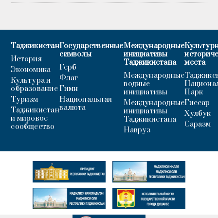
Таджикистан
Государственные
Международные
Культурн
символы
инициативы
историч
История
Таджикистана
места
Герб
Экономика
Международные
Таджикс
Флаг
Культура и
водные
Национа
образование
Гимн
инициативы
Парк
Туризм
Национальная
Международные
Гиссар
валюта
Таджикистан
инициативы
Хулбук
и мировое
Таджикистана
Саразм
сообщество
Навруз